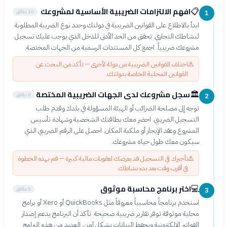
افهم الالتزامات الضريبية الأساسية لمشروعك
📋
10 دقائق
1
ابدأ بالاطلاع على القوانين الضريبية في دولتك وحدد نوع الضريبة المطلوبة
لنشاطك التجاري. تحقق من الحد الأدنى للدخل الذي يوجب عليك تسجيل
مشروعك ضريبياً. اجمع كل المستندات الرسمية من الجهات المختصة.
⚠️
اختلف القوانين الضريبية من دولة لأخرى — تأكد من البحث عن
القوانين المحلية الخاصة بدولتك.
سجل مشروعك لدى الجهات الضريبية المختصة
🏛️
8 دقائق
2
توجه إلى مصلحة الضرائب أو الهيئة المسؤولة في بلدك وقدم طلب
التسجيل الضريبي. احضر معك بطاقتك الشخصية وشهادة تأسيس
المشروع وعقد الإيجار أو ملكية المكان. احصل على الرقم الضريبي الذي
سيكون معك طول حياة مشروعك.
⚠️
تأخيرك في التسجيل قد يعرضك لعقوبات مالية كبيرة — قم بهذه الخطوة
في أقرب وقت بعد بدء نشاطك.
اختر برنامج محاسبة موثوق
💻
5 دقائق
3
استخدم برنامجاً محاسبياً معروفاً مثل QuickBooks أو Xero أو برامج
محلية موثوقة توفر تقارير ضريبية صحيحة. تأكد أن البرنامج يدعم إصدار
الفواتير الإلكترونية ويحفظ البيانات بشكل آمن. العديد من هذه البرامج