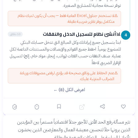
توفر نسخة مجانية للمشاريع الصغيرة.
⚠️
لا تستخدم جداول Excel العادية فقط — يجب أن يكون لديك نظام
متكامل يوفر تقارير ضريبية دقيقة.
أنشئ نظام لتسجيل الدخل والنفقات
📊
10 دقائق
4
ابدأ بتسجيل جميع إيراداتك وكل المبالغ التي تدخل حسابك البنكي
للمشروع يومياً. احفظ جميع الفواتير والإيصالات والمستندات الداعمة لكل
عملية. صنف النفقات حسب الفئات (رواتب، إيجار، مواد خام، إلخ) لتسهيل
الإقرار الضريبي لاحقاً.
⚠️
عدم الحفاظ على وثائق صحيحة قد يؤدي لرفض مصروفاتك وزيادة
الضرائب المترتبة عليك.
اعرض الكل (8) ←
مناظرة: هل يجب زيادة الحد الأدنى للأجور في الدول العربية؟
تثير مسألة رفع الحد الأدنى للأجور جدلاً اقتصادياً مستمراً بين المؤيدين
مناظرة
أسواق
قبل 3 أشهر
❌
✅
الذين يرونها حلاً لتحسين معيشة العمال والمعارضين الذين يخشون
المؤيدون
المعارضون
تأثيراتها السلبية على الشركات الصغيرة والبطالة.