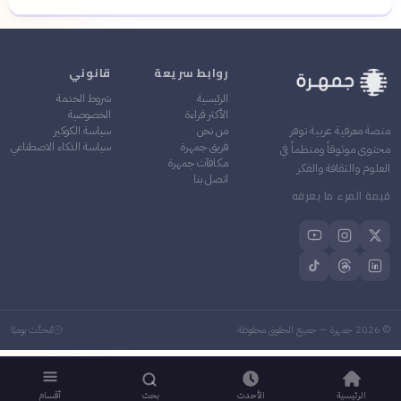
روابط سريعة
قانوني
الرئيسية
شروط الخدمة
الأكثر قراءة
الخصوصية
من نحن
سياسة الكوكيز
منصة معرفية عربية توفر
فريق جمهرة
سياسة الذكاء الاصطناعي
محتوى موثوقاً ومنظماً في
مكافآت جمهرة
العلوم والثقافة والفكر
اتصل بنا
قيمة المرء ما يعرفه
©
2026
جمهرة — جميع الحقوق محفوظة
مُحدَّث يوميًا
الرئيسية
الأحدث
بحث
أقسام