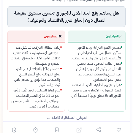
هل يساهم رفع الحد الأدنى للأجور في تحسين مستوى معيشة
العمال دون إلحاق ضرر بالاقتصاد والتوظيف؟
❌
✅
المؤيدون
المعارضون
تحسين القدرة الشرائية: زيادة الأجور
زيادة البطالة: الشركات قد تقلل عدد
تمكّن العمال من تلبية احتياجاتهم
الموظفين أو تستبدلهم بالآلات لتغطية
الأساسية وتقليل الفقر والبطالة المقنعة.
تكاليف الأجور الأعلى، خاصة في الشركات
تحفيز الطلب المحلي: عندما يحصل
الصغيرة والمتوسطة.
العمال على أجور أعلى، يزيد إنفاقهم
التضخم وتآكل الفوائد: ارتفاع الأجور
على السلع والخدمات المحلية، مما
يدفع الشركات لرفع أسعار السلع
يحفز النمو الاقتصادي.
والخدمات، مما يؤدي إلى تضخم يلغي
تقليل الفوارق الطبقية: الأجور المنخفضة
فوائد زيادة الأجور.
تعمق الفجوة بين الأغنياء والفقراء، بينما
عدم كفاءة السياسة: الحد الأدنى للأجور
الأجور العادلة تحقق توازناً اجتماعياً أكبر.
الموحد لا يأخذ في الاعتبار الاختلافات
الجغرافية والصناعية، مما قد يضر بعض
القطاعات أكثر من غيرها.
اعرض المناظرة كاملة ←