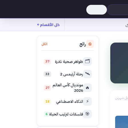
ى
كل الأقسام
رائج
الكل
🗂️
ظواهر صحية نادرة
37
🛰️
رحلة أرتيمس 2
33
مونديال كأس العالم
🔥
27
2026
بل شهرين
⚡
الذكاء الاصطناعي
18
🎯
فلسفات لترتيب الحياة
6