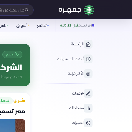
هل تبحث عن 
تدافع
أسواق
ناس
آخر تحديث
قبل 12 ثانية
الرئيسية
🏷️ وسم
أحدث المنشورات
الشركة
الأكثر قراءة
1
منشور مرتبط ب
خلاصات
أسواق
خلاصة
›
مخططات
مصر تسمح ب
اختبارات