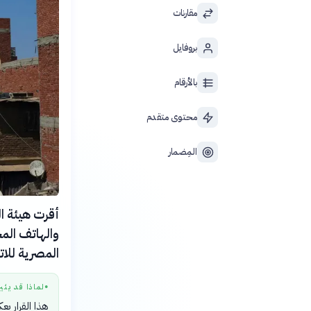
مقارنات
بروفايل
بالأرقام
محتوى متقدم
المِضمار
أقرت هيئة ال
المصرية للاتص
لماذا قد يثي
●
هذا القرار ي