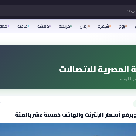
شيء؟
روح
شيفرة
زمان
خريطة
دهشة
عافية
معن
 المصرية للاتصالات
هذا الوسم
ق
رفع أسعار الإنترنت والهاتف خمسة عشر بالمئة