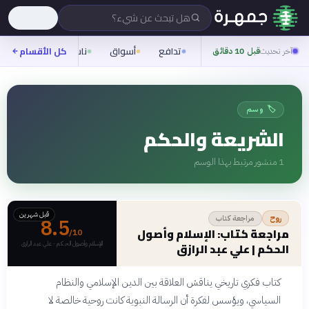
هل تبحث عن شيء؟
تدافع
أسواق
ناس
روح
كل الأقسام
شيف
آخر تحديث
قبل 10 دقائق
🏷️ وسم
الشريعة والحكم
1
منشور مرتبط بهذا الوسم
قبل شهرين
مراجعة كتاب
روح
8.5
مراجعة كتاب: الإسلام وأصول
/10
الإسلام وأصول الحكم · علي عبد الرازق
الحكم | علي عبد الرازق
كتاب فكري تاريخي يناقش العلاقة بين الدين الإسلامي والنظام
السياسي، ويؤسس لفكرة أن الرسالة النبوية كانت روحية خالصة لا