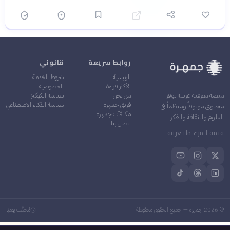
للمسلمات التقليدية في
النظرية لكن لا يقدم نماذج
الوسط الإسلامي برغم أنه من
عملية واضحة لكيفية حكم
عالِم أزهري، مما يعطيه وزناً
علماني في سياق إسلامي
حقيقياً في النقاش
الوضوح اللغوي والمنطقي —
✓
تسلسل الأفكار وطريقة العرض
تجعل القارئ يتابع الحجاج
روابط سريعة
قانوني
بسهولة وحتى لو اختلف معه
الرئيسية
شروط الخدمة
الأهمية التاريخية والمعاصرة
✓
الأكثر قراءة
الخصوصية
— الكتاب لم يفقد أهميته
من نحن
سياسة الكوكيز
منصة معرفية عربية توفر
رغم مرور قرن، وأسئلته باقية
فريق جمهرة
سياسة الذكاء الاصطناعي
محتوى موثوقاً ومنظماً في
ملحة في كل حوار حول الدين
مكافآت جمهرة
العلوم والثقافة والفكر
والسياسة في عالمنا المعاصر
اتصل بنا
قيمة المرء ما يعرفه
©
2026
جمهرة — جميع الحقوق محفوظة
مُحدَّث يوميًا