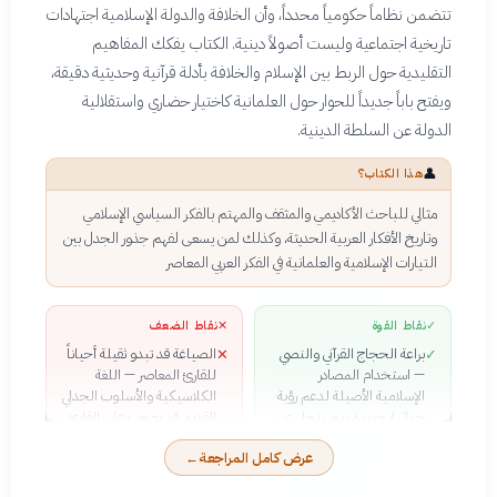
تتضمن نظاماً حكومياً محدداً، وأن الخلافة والدولة الإسلامية اجتهادات
تاريخية اجتماعية وليست أصولاً دينية. الكتاب يفكك المفاهيم
التقليدية حول الربط بين الإسلام والخلافة بأدلة قرآنية وحديثية دقيقة،
ويفتح باباً جديداً للحوار حول العلمانية كاختيار حضاري واستقلالية
الدولة عن السلطة الدينية.
👤
هذا الكتاب؟
مثالي للباحث الأكاديمي والمثقف والمهتم بالفكر السياسي الإسلامي
وتاريخ الأفكار العربية الحديثة، وكذلك لمن يسعى لفهم جذور الجدل بين
التيارات الإسلامية والعلمانية في الفكر العربي المعاصر
✓
نقاط القوة
✕
نقاط الضعف
براعة الحجاج القرآني والنصي
الصياغة قد تبدو ثقيلة أحياناً
✕
✓
— استخدام المصادر
للقارئ المعاصر — اللغة
الإسلامية الأصيلة لدعم رؤية
الكلاسيكية والأسلوب الجدلي
حداثية جديدة بدون تخلٍ عن
القديم قد يصعب على القارئ
الشرعية الدينية
الحديث
عرض كامل المراجعة
←
الجرأة الفكرية والأصالة —
غياب التطبيقات العملية —
✕
✓
الكتاب يقدم رؤية نقدية
الكتاب يركز على الأسس