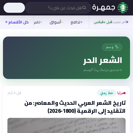
هل تبحث عن شيء؟
تدافع
أسواق
ناس
روح
كل الأقسام
شيفر
آخر تحديث
قبل دقيقتين
🏷️ وسم
الشعر الحر
6
منشور مرتبط بهذا الوسم
مرايا
خط زمني
قبل 4 أيام
›
تاريخ الشعر العربي الحديث والمعاصر: من
التقليد إلى الرقمية (1800-2026)