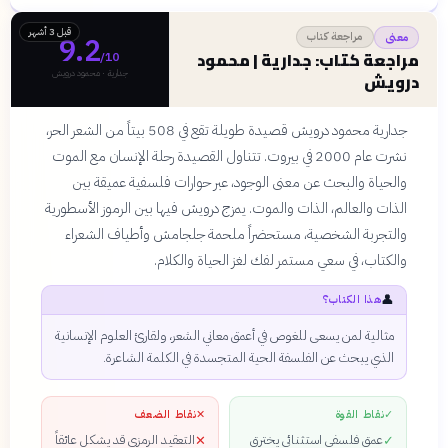
قبل 3 أشهر
مراجعة كتاب
معنى
9.2
مراجعة كتاب: جدارية | محمود
/10
جدارية · محمود درويش
درويش
جدارية محمود درويش قصيدة طويلة تقع في 508 بيتاً من الشعر الحر،
نشرت عام 2000 في بيروت. تتناول القصيدة رحلة الإنسان مع الموت
والحياة والبحث عن معنى الوجود، عبر حوارات فلسفية عميقة بين
الذات والعالم، الذات والموت. يمزج درويش فيها بين الرموز الأسطورية
والتجربة الشخصية، مستحضراً ملحمة جلجامش وأطياف الشعراء
والكتاب، في سعي مستمر لفك لغز الحياة والكلام.
👤
هذا الكتاب؟
مثالية لمن يسعى للغوص في أعمق معاني الشعر، ولقارئ العلوم الإنسانية
الذي يبحث عن الفلسفة الحية المتجسدة في الكلمة الشاعرة.
✓
نقاط القوة
✕
نقاط الضعف
عمق فلسفي استثنائي يخترق
التعقيد الرمزي قد يشكل عائقاً
✕
✓