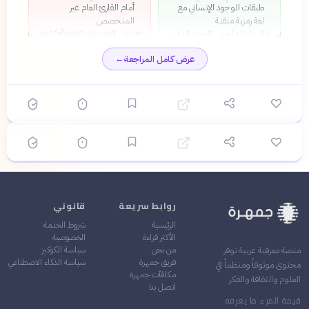
طبقات الوجود الإنساني مع
أمام القارئ العام غير
؟
لغة رمزية متقنة
المتخصص
البناء الملحمي المميز الذي
طول القصيدة وكثافة أفكارها
✕
✓
يجمع بين الحوار الداخلي
تستوجب قراءات متعددة
عرض كامل المراجعة
←
والإشارات الأدبية الكبرى
للإحاطة بدلالاتها الكاملة
التقنية الشعرية المتطورة في
✓
استخدام الشعر الحر وإيقاعاته
النفسية المتنوعة
🔴 صعب
🎯
6
سؤال
ابدأ ←
تجسيد ندّي للمعاناة
✓
الإنسانية والسؤال الأزلي عن
معنى الحياة والموت
اختيار متعدد
مرايا
قبل 4 أشهر
الأدب العربي الحديث: التطور والتيارات الفكرية في
القرن العشرين
روابط سريعة
قانوني
الرئيسية
شروط الخدمة
الأكثر قراءة
الخصوصية
من نحن
سياسة الكوكيز
منصة معرفية عربية توفر
فريق جمهرة
سياسة الذكاء الاصطناعي
محتوى موثوقاً ومنظماً في
مكافآت جمهرة
العلوم والثقافة والفكر
اتصل بنا
قيمة المرء ما يعرفه