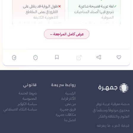
لغة عربية فصيحة شاعرية
طول الرواية قد يثقل على
✕
✓
تترجع فيها أصداء المناجيات
القارئ في بعض المقاطع
الصوفية
اللاهوتية الكثيفة
امتزاج متقن بين البحث
بعض المشاهد العنيفة قد تثير
✕
✓
التاريخي الدقيق والإبداع
جدلاً حول تمثيل الديانة
عرض كامل المراجعة
←
الروائي
المسيحية
شخصية هيبا معقدة
✓
وحقيقية، تجسد الحيرة
الإنسانية أمام الأنظمة القمعية
هيكل سردي عبقري يلعب على
✓
ثنائية الحقيقة والترجمة،
محاكياً بورخس
روابط سريعة
قانوني
الرئيسية
شروط الخدمة
الأكثر قراءة
الخصوصية
من نحن
سياسة الكوكيز
منصة معرفية عربية توفر
فريق جمهرة
سياسة الذكاء الاصطناعي
محتوى موثوقاً ومنظماً في
مكافآت جمهرة
العلوم والثقافة والفكر
اتصل بنا
قيمة المرء ما يعرفه