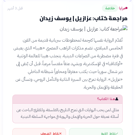
مرايا
خلاصة
قبل 3 أشهر
›
مراجعة كتاب: عزازيل | يوسف زيدان
تُقدّم الرواية نفسها كترجمة لمخطوطات سريانية قديمة من القرن
الخامس الميلادي، تضم مذكرات الراهب المصري «هيبا» الذي يعيش
في فترة مضطربة من الصراعات الدينية. ينجذب هيبا للعالمة الوثنية
«أوكتافيا» في الإسكندرية، ويشهد عنفاً مقدساً مرعباً، قبل أن يُنفى إلى
دير شمال سوريا حيث يكتب معترفاً ومحاوراً شيطانه الداخلي
«عزازيل». الرواية تمزج بين السيرة الذاتية والتأمل الروحي، وتسأل عن
الحقيقة والإيمان والحرية.
👤
هذا الكتاب؟
مثالي لمن يحب الروايات التي تمزج التاريخ بالفلسفة، وللقارئ الباحث عن
أسئلة عميقة حول الحرية والإيمان والهوية في مواجهة السلطة الدينية
✓
نقاط القوة
✕
نقاط الضعف