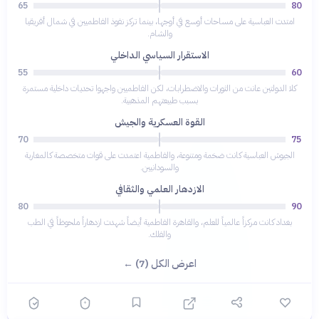
65
80
امتدت العباسية على مساحات أوسع في أوجها، بينما تركز نفوذ الفاطميين في شمال أفريقيا
والشام.
الاستقرار السياسي الداخلي
55
60
كلا الدولتين عانت من الثورات والاضطرابات، لكن الفاطميين واجهوا تحديات داخلية مستمرة
بسبب طبيعتهم المذهبية.
القوة العسكرية والجيش
70
75
الجيوش العباسية كانت ضخمة ومتنوعة، والفاطمية اعتمدت على قوات متخصصة كالمغاربة
والسودانيين.
الازدهار العلمي والثقافي
80
90
بغداد كانت مركزاً عالمياً للعلم، والقاهرة الفاطمية أيضاً شهدت ازدهاراً ملحوظاً في الطب
والفلك.
اعرض الكل (7) ←