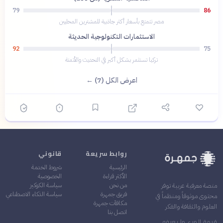
79
86
مصر تتمتع بأسعار أكثر جاذبية للمشترين المحليين
الاستثمارات التكنولوجية الحديثة
92
75
تركيا تستثمر بشكل أكبر في التحديث والأتمتة
اعرض الكل (7) ←
روابط سريعة
قانوني
الرئيسية
شروط الخدمة
الأكثر قراءة
الخصوصية
من نحن
سياسة الكوكيز
منصة معرفية عربية توفر
فريق جمهرة
سياسة الذكاء الاصطناعي
محتوى موثوقاً ومنظماً في
مكافآت جمهرة
العلوم والثقافة والفكر
اتصل بنا
قيمة المرء ما يعرفه