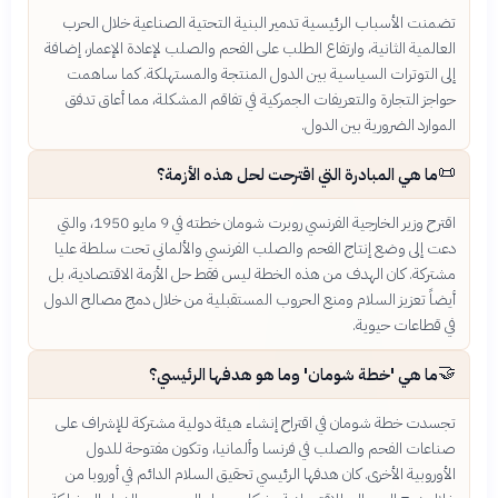
تضمنت الأسباب الرئيسية تدمير البنية التحتية الصناعية خلال الحرب
العالمية الثانية، وارتفاع الطلب على الفحم والصلب لإعادة الإعمار، إضافة
إلى التوترات السياسية بين الدول المنتجة والمستهلكة. كما ساهمت
حواجز التجارة والتعريفات الجمركية في تفاقم المشكلة، مما أعاق تدفق
الموارد الضرورية بين الدول.
📜
ما هي المبادرة التي اقترحت لحل هذه الأزمة؟
اقترح وزير الخارجية الفرنسي روبرت شومان خطته في 9 مايو 1950، والتي
دعت إلى وضع إنتاج الفحم والصلب الفرنسي والألماني تحت سلطة عليا
مشتركة. كان الهدف من هذه الخطة ليس فقط حل الأزمة الاقتصادية، بل
أيضاً تعزيز السلام ومنع الحروب المستقبلية من خلال دمج مصالح الدول
في قطاعات حيوية.
🤝
ما هي 'خطة شومان' وما هو هدفها الرئيسي؟
تجسدت خطة شومان في اقتراح إنشاء هيئة دولية مشتركة للإشراف على
صناعات الفحم والصلب في فرنسا وألمانيا، وتكون مفتوحة للدول
الأوروبية الأخرى. كان هدفها الرئيسي تحقيق السلام الدائم في أوروبا من