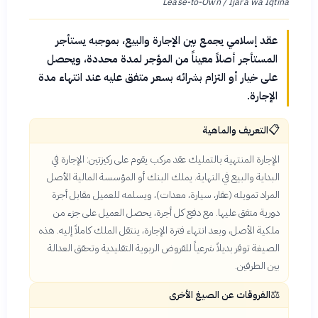
Lease-to-Own / Ijara wa Iqtina
عقد إسلامي يجمع بين الإجارة والبيع، بموجبه يستأجر
المستأجر أصلاً معيناً من المؤجر لمدة محددة، ويحصل
على خيار أو التزام بشرائه بسعر متفق عليه عند انتهاء مدة
الإجارة.
📋
التعريف والماهية
الإجارة المنتهية بالتمليك عقد مركب يقوم على ركيزتين: الإجارة في
البداية والبيع في النهاية. يملك البنك أو المؤسسة المالية الأصل
المراد تمويله (عقار، سيارة، معدات)، ويسلمه للعميل مقابل أجرة
دورية متفق عليها. مع دفع كل أجرة، يحصل العميل على جزء من
ملكية الأصل، وبعد انتهاء فترة الإجارة، ينتقل الملك كاملاً إليه. هذه
الصيغة توفر بديلاً شرعياً للقروض الربوية التقليدية وتحقق العدالة
بين الطرفين.
⚖️
الفروقات عن الصيغ الأخرى