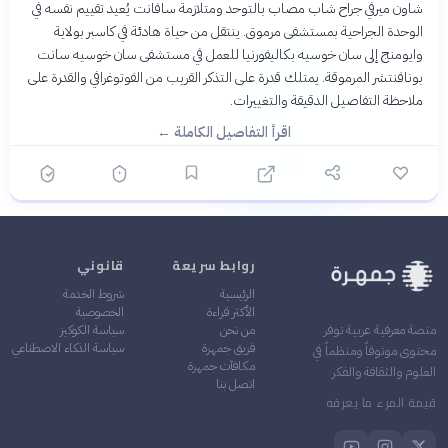
شاون ميرفي جراح شاب مصاب بالتوحد ومتلازمة سافانت يُعيد تقييم نفسه في
الوحدة الجراحية بمستشفى مرموق. ينتقل من حياة هادئة في كاسبر بولاية
وايومنج إلى سان خوسيه بكاليفورنيا للعمل في مستشفى سان خوسيه سانت
بونافنتشر المرموقة. يمتلك قدرة على التذكر القريب من الفوتوغرافي والقدرة على
ملاحظة التفاصيل الدقيقة والتغييرات.
اقرأ التفاصيل الكاملة ←
روابط سريعة
قانوني
الرئيسية
شروط الخدمة
الأكثر قراءة
الخصوصية
من نحن
سياسة الكوكيز
منصة معرفية عربية توفر
فريق جمهرة
سياسة الذكاء الاصطناعي
محتوى موثوقاً ومنظماً في
مكافآت جمهرة
العلوم والثقافة والفكر
اتصل بنا
قيمة المرء ما يعرفه