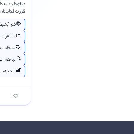
ضغوط دولية طويل
قرارات الفاتيكان
📚
فتح أرشيف الفاتيكان يشمل
✝️
البابا فران
🤝
المنظمات ا
🔍
الباحثون س
🔐
كانت هذه ا
1