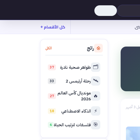
نى
كل الأقسام
رائج
الكل
🗂️
ظواهر صحية نادرة
37
🛰️
رحلة أرتيمس 2
33
مونديال كأس العالم
🔥
27
2026
 3 أشهر
⚡
الذكاء الاصطناعي
18
🎯
فلسفات لترتيب الحياة
6