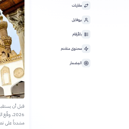
مقارنات
بروفايل
بالأرقام
محتوى متقدم
المِضمار
قبل أن يستقبل ض
2026، وقّ
مشدداً على تطلع