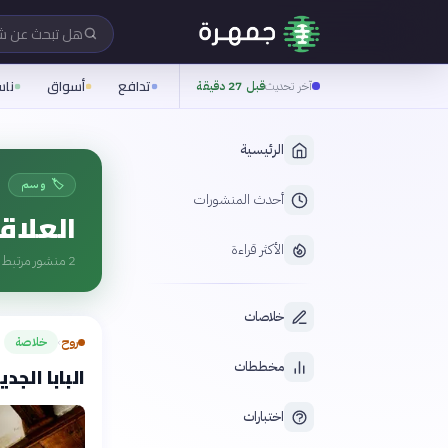
هل تبحث عن 
تدافع
أسواق
نا
آخر تحديث
قبل 27 دقيقة
الرئيسية
🏷️ وسم
أحدث المنشورات
العلاق
الأكثر قراءة
2
منشور مرتبط ب
خلاصات
روح
خلاصة
›
مخططات
البابا الجد
اختبارات