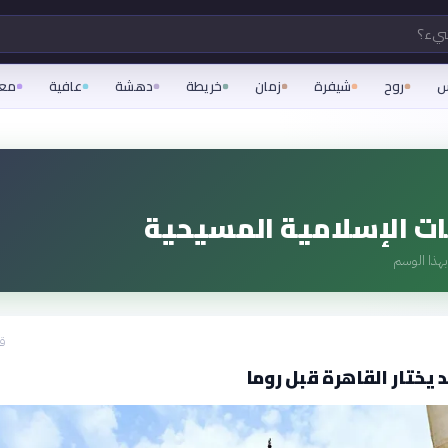
شيء؟
س
روح
شيفرة
زمان
خريطة
دهشة
عافية
مع
ات الإسلامية المسيحية
هذا الوسم
قبل
يد يختار القاهرة قبل روما