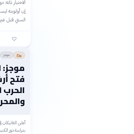
الاختيار ذاته: 
إن أولويته ليس
السني قبل غيره.
موجز
روح
موجز: ا
فتح أر
الحرب ا
والمحر
أعلن الفاتيكان ف
بدراسة دور الكني