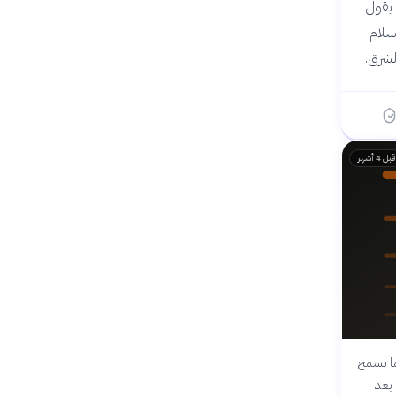
د يقول
سلام
لشرق.
قبل 4 أشهر
ما يسمح
 بعد