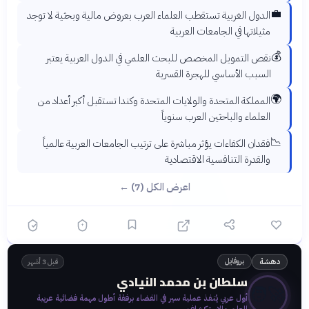
💼
الدول الغربية تستقطب العلماء العرب بعروض مالية وبحثية لا توجد
مثيلاتها في الجامعات العربية
💰
نقص التمويل المخصص للبحث العلمي في الدول العربية يعتبر
السبب الأساسي للهجرة القسرية
🌍
المملكة المتحدة والولايات المتحدة وكندا تستقبل أكبر أعداد من
العلماء والباحثين العرب سنوياً
📉
فقدان الكفاءات يؤثر مباشرة على ترتيب الجامعات العربية عالمياً
والقدرة التنافسية الاقتصادية
اعرض الكل (7) ←
بروفايل
دهشة
قبل 3 أشهر
سلطان بن محمد النيادي
🧑‍🚀
أول عربي يُنفذ عملية سير في الفضاء برفقة أطول مهمة فضائية عربية