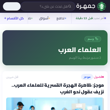
هل تبحث عن شيء؟
تدافع
أسواق
ناس
روح
كل الأقسام
شيف
آخر تحديث
قبل 13 دقيقة
🏷️ وسم
العلماء العرب
2
منشور مرتبط بهذا الوسم
فضول
موجز
قبل شهرين
›
موجز: ظاهرة الهجرة القسرية للعلماء العرب..
نزيف عقول نحو الغرب