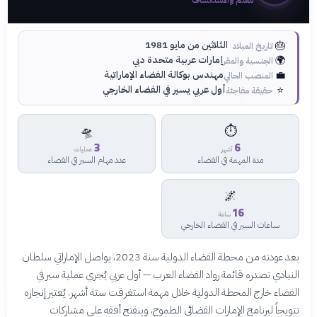
للعلم والاستكشاف
🎂
الثلاثين من مايو 1981
تاريخ الميلاد
🌍
إمارات عربية متحدة دبي
الجنسية والمقر
💼
مهندس بوكالة الفضاء الإماراتية
المنصب الحالي
⭐
أول عربي يسير في الفضاء الخارجي
حقيقة مفاجئة
🛸
⏱️
3
6
أشهر
عمليات
مدة المهمة في الفضاء
عدد مهام السير في الفضاء
🌌
16
ساعة
ساعات السير في الفضاء الخارجي
بعد عودته من محطة الفضاء الدولية سنة 2023، يواصل الإماراتي سلطان
النيادي تصدره قائمة رواد الفضاء العرب — أول عربي يُجري عملية سير في
الفضاء خارج المحطة الدولية خلال مهمة استغرقت ستة أشهر. يُعتبر إنجازه
تتويجاً لبرنامج الإمارات الفضائي الطموح، وينفتح أفقه على مشاركات