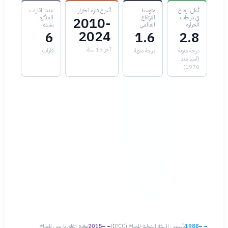
أعلى ارتفاع
متوسط
أسرع فترة احترار
عدد القارات
في درجات
الارتفاع
المتأثرة
2010-
الحرارة
العالمي
بشدة
2024
6
1.6
2.8
آخر 15 سنة
درجة مئوية
درجة مئوية
قارات
(آسيا منذ
1970)
1988
تأسيس الهيئة الدولية للمناخ (IPCC)
2015
توقيع اتفاق باريس للمناخ