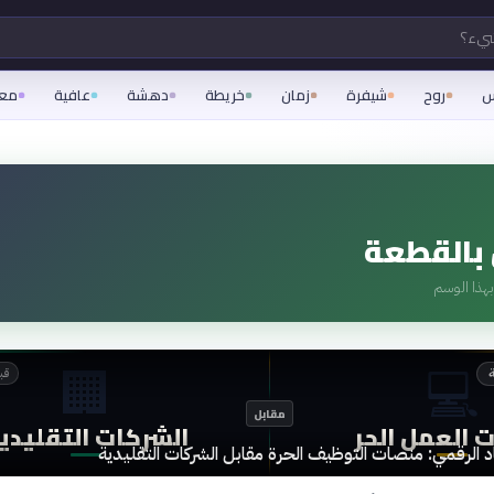
شيء؟
س
روح
شيفرة
زمان
خريطة
دهشة
عافية
مع
بالقطعة
هذا الوسم
🏢
💻
ة
قبل 4
مقابل
 العمل الحر
الشركات التقليدي
د الرقمي: منصات التوظيف الحرة مقابل الشركات التقليدية