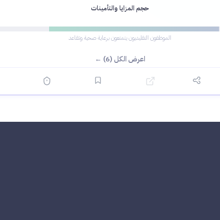
حجم المزايا والتأمينات
الموظفون التقليديون يتمتعون برعاية صحية وتقاعد
اعرض الكل (6) ←