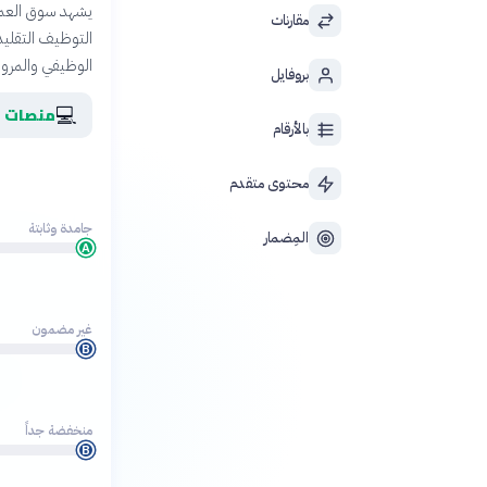
يشهد سوق العمل 
مقارنات
التوظيف التقليد
الوظيفي والمرونة
بروفايل
💻
منصات ا
بالأرقام
محتوى متقدم
جامدة وثابتة
المِضمار
A
غير مضمون
B
منخفضة جداً
B