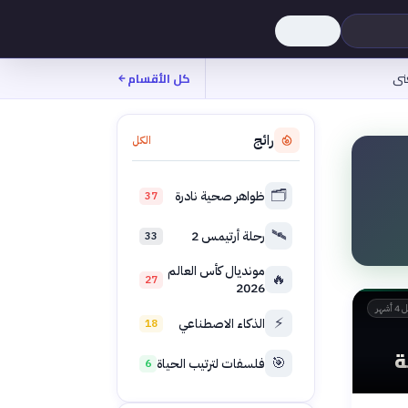
نى
كل الأقسام
رائج
الكل
🗂️
ظواهر صحية نادرة
37
🛰️
رحلة أرتيمس 2
33
مونديال كأس العالم
🔥
27
2026
 أشهر
⚡
الذكاء الاصطناعي
18
ة
🎯
فلسفات لترتيب الحياة
6