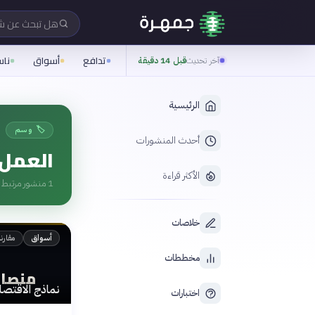
هل تبحث عن 
تدافع
أسواق
نا
آخر تحديث
قبل 14 دقيقة
الرئيسية
🏷️ وسم
أحدث المنشورات
العمل 
الأكثر قراءة
1
منشور مرتبط ب
خلاصات
مقارن
أسواق
مخططات
منصات
نماذج الاقتصا
اختبارات