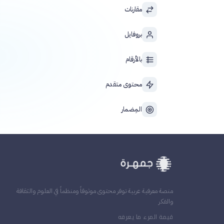
مقارنات
بروفايل
بالأرقام
محتوى متقدم
المِضمار
منصة معرفية عربية توفر محتوى موثوقاً ومنظماً في العلوم والثقافة
والفكر
قيمة المرء ما يعرفه