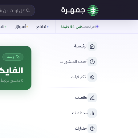
هل تبحث عن 
تدافع
أسواق
نا
آخر تحديث
قبل 54 دقيقة
الرئيسية
🏷️ وسم
أحدث المنشورات
الفايك
الأكثر قراءة
0
منشور مرتبط ب
خلاصات
مخططات
اختبارات