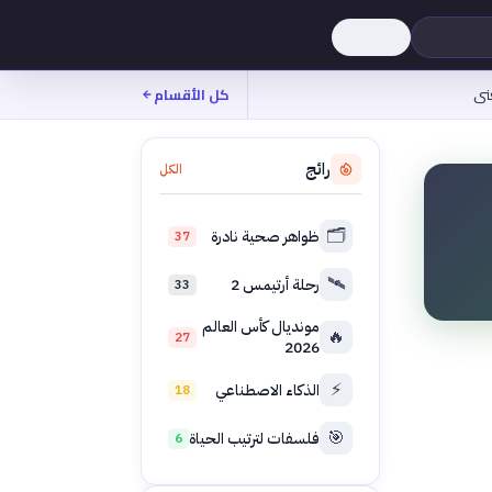
نى
كل الأقسام
رائج
الكل
🗂️
ظواهر صحية نادرة
37
🛰️
رحلة أرتيمس 2
33
مونديال كأس العالم
🔥
27
2026
⚡
الذكاء الاصطناعي
18
🎯
فلسفات لترتيب الحياة
6