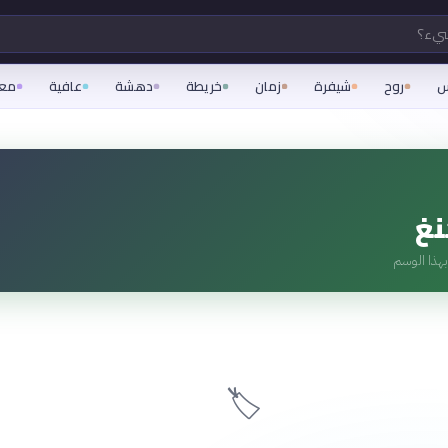
شيء؟
س
روح
شيفرة
زمان
خريطة
دهشة
عافية
مع
نغ
هذا الوسم
🏷️