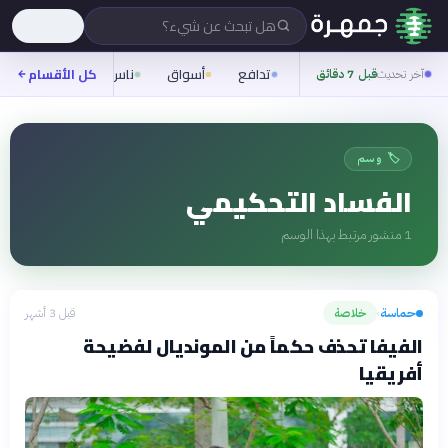
هل تبحث عن شيء؟
تدافع
أسواق
ناس
روح
كل الأقسام
شيفر
آخر تحديث
قبل 7 دقائق
🏷️ وسم
الفساد التحكيمي
1
منشور مرتبط بهذا الوسم
حماسة
خلاصة
قبل 3 أشهر
›
الفيفا تحذف حكماً من المونديال لفضيحة
أفريقيا