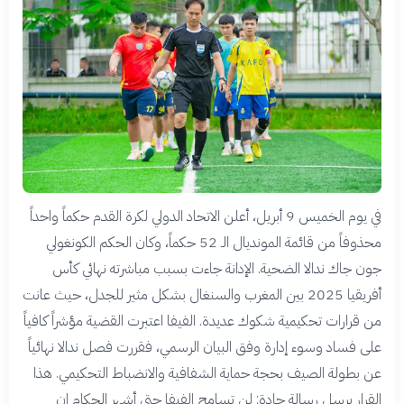
في يوم الخميس 9 أبريل، أعلن الاتحاد الدولي لكرة القدم حكماً واحداً
محذوفاً من قائمة المونديال الـ 52 حكماً، وكان الحكم الكونغولي
جون جاك ندالا الضحية. الإدانة جاءت بسبب مباشرته نهائي كأس
أفريقيا 2025 بين المغرب والسنغال بشكل مثير للجدل، حيث عانت
من قرارات تحكيمية شكوك عديدة. الفيفا اعتبرت القضية مؤشراً كافياً
على فساد وسوء إدارة وفق البيان الرسمي، فقررت فصل ندالا نهائياً
عن بطولة الصيف بحجة حماية الشفافية والانضباط التحكيمي. هذا
القرار يرسل رسالة حادة: لن تسامح الفيفا حتى أشهر الحكام إن