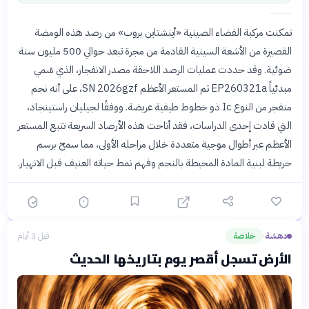
تمكنت مركبة الفضاء الصينية «أينشتاين بروب» من رصد هذه الومضة
القصيرة من الأشعة السينية القادمة من مجرة تبعد حوالي 500 مليون سنة
ضوئية. وقد حددت عمليات الرصد اللاحقة مصدر الانفجار، الذي سُمي
مبدئياً EP260321a ثم المستعر الأعظم SN 2026gzf، على أنه نجم
منفجر من النوع Ic ذو خطوط طيفية عريضة. ووفقًا لجيليان راستينجاد،
التي قادت إحدى الدراسات، فقد أتاحت هذه الأرصاد السريعة تتبع المستعر
الأعظم عبر أطوال موجية متعددة خلال مراحله الأولى، مما سمح برسم
خريطة لبنية المادة المحيطة بالنجم وفهم نمط حياته العنيف قبل الانهيار.
دهشة
خلاصة
قبل 3 أيام
›
الأرض تسجل أقصر يوم بتاريخها الحديث