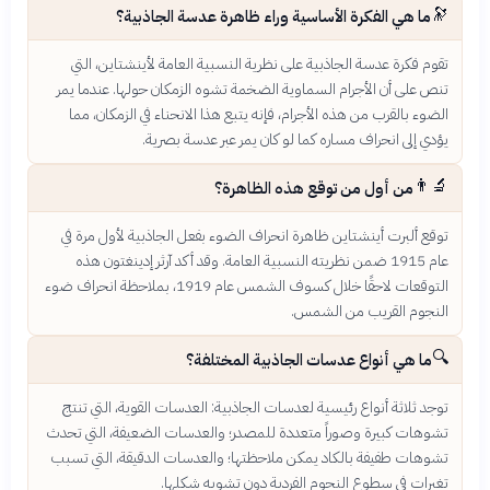
🔭
ما هي الفكرة الأساسية وراء ظاهرة عدسة الجاذبية؟
تقوم فكرة عدسة الجاذبية على نظرية النسبية العامة لأينشتاين، التي
تنص على أن الأجرام السماوية الضخمة تشوه الزمكان حولها. عندما يمر
الضوء بالقرب من هذه الأجرام، فإنه يتبع هذا الانحناء في الزمكان، مما
يؤدي إلى انحراف مساره كما لو كان يمر عبر عدسة بصرية.
👨‍🔬
من أول من توقع هذه الظاهرة؟
توقع ألبرت أينشتاين ظاهرة انحراف الضوء بفعل الجاذبية لأول مرة في
عام 1915 ضمن نظريته النسبية العامة. وقد أكد آرثر إدينغتون هذه
التوقعات لاحقًا خلال كسوف الشمس عام 1919، بملاحظة انحراف ضوء
النجوم القريب من الشمس.
🔍
ما هي أنواع عدسات الجاذبية المختلفة؟
توجد ثلاثة أنواع رئيسية لعدسات الجاذبية: العدسات القوية، التي تنتج
تشوهات كبيرة وصوراً متعددة للمصدر؛ والعدسات الضعيفة، التي تحدث
تشوهات طفيفة بالكاد يمكن ملاحظتها؛ والعدسات الدقيقة، التي تسبب
تغيرات في سطوع النجوم الفردية دون تشويه شكلها.