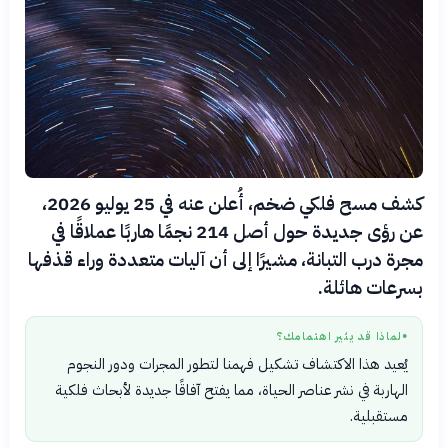
كشف مسح فلكي ضخم، أُعلن عنه في 25 يوليو 2026،
عن رؤى جديدة حول أصل 214 نجمًا هاربًا عملاقًا في
مجرة درب التبانة، مشيرًا إلى أن آليات متعددة وراء قذفها
بسرعات هائلة.
لماذا قد يثير اهتمامك؟
●
يُعيد هذا الاكتشاف تشكيل فهمنا لتطور المجرات ودور النجوم
الهاربة في نشر عناصر الحياة، مما يفتح آفاقًا جديدة لأبحاث فلكية
مستقبلية.