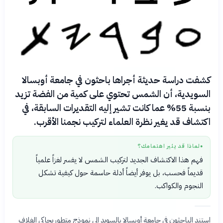
كشفت دراسة حديثة أجراها باحثون في جامعة أوبسالا
السويدية، أن الشمس تحتوي على كمية من الفضة تزيد
بنسبة 55% عما كانت تشير إليه التقديرات السابقة، في
اكتشاف قد يغير نظرة العلماء لتركيب نجمنا الأقرب.
لماذا قد يثير اهتمامك؟
●
فهم هذا الاكتشاف الجديد لتركيب الشمس لا يفسر لغزاً علمياً
قديماً فحسب، بل يوفر أيضاً أدلة حاسمة حول كيفية تشكل
النجوم والكواكب.
استند الباحثون في جامعة أوبسالا بالسويد إلى نموذج متطور يحاكي الغلاف