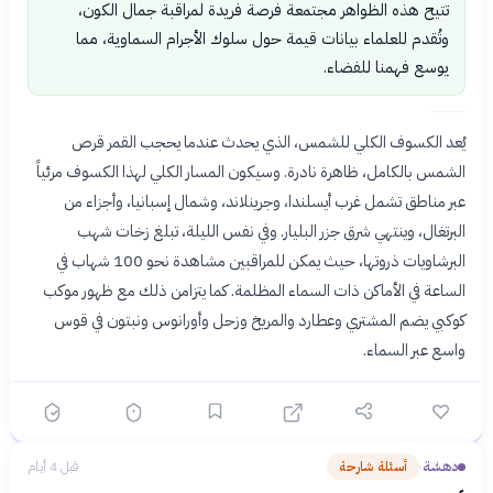
تتيح هذه الظواهر مجتمعة فرصة فريدة لمراقبة جمال الكون،
وتُقدم للعلماء بيانات قيمة حول سلوك الأجرام السماوية، مما
يوسع فهمنا للفضاء.
يُعد الكسوف الكلي للشمس، الذي يحدث عندما يحجب القمر قرص
الشمس بالكامل، ظاهرة نادرة. وسيكون المسار الكلي لهذا الكسوف مرئياً
عبر مناطق تشمل غرب أيسلندا، وجرينلاند، وشمال إسبانيا، وأجزاء من
البرتغال، وينتهي شرق جزر البليار. وفي نفس الليلة، تبلغ زخات شهب
البرشاويات ذروتها، حيث يمكن للمراقبين مشاهدة نحو 100 شهاب في
الساعة في الأماكن ذات السماء المظلمة. كما يتزامن ذلك مع ظهور موكب
كوكبي يضم المشتري وعطارد والمريخ وزحل وأورانوس ونبتون في قوس
واسع عبر السماء.
دهشة
أسئلة شارحة
قبل 4 أيام
›