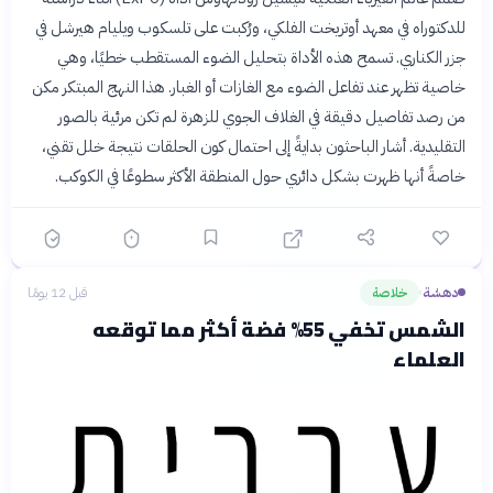
للدكتوراه في معهد أوتريخت الفلكي، ورُكبت على تلسكوب ويليام هيرشل في
جزر الكناري. تسمح هذه الأداة بتحليل الضوء المستقطب خطيًا، وهي
خاصية تظهر عند تفاعل الضوء مع الغازات أو الغبار. هذا النهج المبتكر مكن
من رصد تفاصيل دقيقة في الغلاف الجوي للزهرة لم تكن مرئية بالصور
التقليدية. أشار الباحثون بدايةً إلى احتمال كون الحلقات نتيجة خلل تقني،
خاصةً أنها ظهرت بشكل دائري حول المنطقة الأكثر سطوعًا في الكوكب.
دهشة
خلاصة
قبل 12 يومًا
›
الشمس تخفي 55% فضة أكثر مما توقعه
العلماء