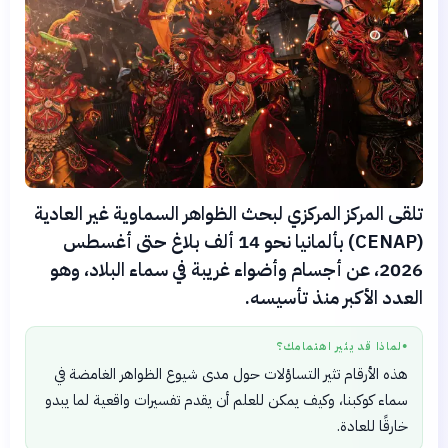
تلقى المركز المركزي لبحث الظواهر السماوية غير العادية
(CENAP) بألمانيا نحو 14 ألف بلاغ حتى أغسطس
2026، عن أجسام وأضواء غريبة في سماء البلاد، وهو
العدد الأكبر منذ تأسيسه.
لماذا قد يثير اهتمامك؟
●
هذه الأرقام تثير التساؤلات حول مدى شيوع الظواهر الغامضة في
سماء كوكبنا، وكيف يمكن للعلم أن يقدم تفسيرات واقعية لما يبدو
خارقًا للعادة.