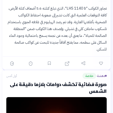
تجاوز الكوكب "LHS 1140 b"، الذي تبلغ كتلته 5.6 أضعاف كتلة الأرض،
كافة التوقعات العلمية التي كانت تشير إلى صعوبة احتفاظ الكواكب
الصخرية بأغلفتها الغازية. وقد تم رصد الهيليوم في غلافه الجوي باستخدام
تلسكوب ماجلان كلي في تشيلي. ويُصنف هذا الكوكب ضمن "المنطقة
الصالحة للحياة"، ما يعني أن بعده عن نجمه يسمح باحتمالية وجود الماء
السائل على سطحه، مما يفتح آفاقاً جديدة للبحث عن كواكب صالحة
للسكن.
دهشة
خلاصة
أول أمس
›
صورة فضائية تكشف دوامات بلازما دقيقة على
الشمس