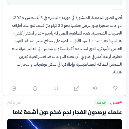
تُظهر الصور الجديدة، المنشورة في دورية «نيتشر» في 5 أغسطس 2026،
دوامات صغيرة يبلغ عرض بعضها نحو 20 كيلومترًا فقط، تقع عند أطراف
الحبيبات الشمسية. هذه الظاهرة، المعروفة باسم «عدم استقرار كلفن-
هيلمهولتز»، رُصِدت للمرة الأولى مباشرة على سطح نجم. ويعتقد الفريق
العلمي الأمريكي، الذي استخدم أكبر تلسكوب شمسي في العالم بمرآة يبلغ
قطرها أربعة أمتار في هاواي، أن هذه الدوامات قد تفسر كيفية تخزين
الشمس للطاقة المغناطيسية وإطلاقها في شكل توهجات وانفجارات
هائلة.
فضول
خلاصة
قبل 3 أيام
›
علماء يرصدون انفجار نجم ضخم دون أشعة غاما