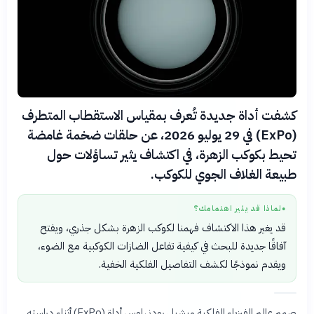
كشفت أداة جديدة تُعرف بمقياس الاستقطاب المتطرف
(ExPo) في 29 يوليو 2026، عن حلقات ضخمة غامضة
تحيط بكوكب الزهرة، في اكتشاف يثير تساؤلات حول
طبيعة الغلاف الجوي للكوكب.
لماذا قد يثير اهتمامك؟
●
قد يغير هذا الاكتشاف فهمنا لكوكب الزهرة بشكل جذري، ويفتح
آفاقًا جديدة للبحث في كيفية تفاعل الضازات الكوكبية مع الضوء،
ويقدم نموذجًا لكشف التفاصيل الفلكية الخفية.
صمم عالم الفيزياء الفلكية ميشيل رودنهاوس أداة (ExPo) أثناء دراسته