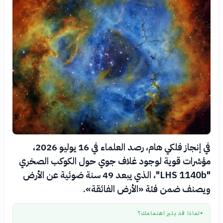
في إنجاز فلكي هام، رصد العلماء في 16 يوليو 2026،
مؤشرات قوية لوجود غلاف جوي حول الكوكب الصخري
"LHS 1140b"، الذي يبعد 49 سنة ضوئية عن الأرض
ويصنف ضمن فئة «الأرض الفائقة».
لماذا قد يثير اهتمامك؟
●