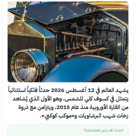
يشهد العالم في 12 أغسطس 2026 حدثاً فلكياً استثنائياً
يتمثل في كسوف كلي للشمس، وهو الأول الذي يُشاهد
من القارة الأوروبية منذ عام 2015، ويتزامن مع ذروة
زخات شهب البرشاويات و«موكب كوكبي».
لماذا قد يثير اهتمامك؟
●