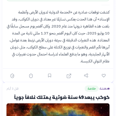
كشفت توقعات صادرة عن «الخدمة الدولية لدوران الأرض وأنظمة
الإسناد» أن هذا الحدث يعكس تسارعًا غير معتاد في دوران الكوكب، وقد
بلغت هذه الظاهرة ذروتها منذ عام 2020. وكان أقصر يوم مسجل سابقًا في
10 يوليو 2025، حيث كان اليوم أقصر بنحو 1.37 مللي ثانية من المدة
المعتادة. هذه التغيرات الدقيقة في سرعة دوران الأرض ترتبط بعدة عوامل،
أبرزها تأثير القمر والتغيرات في توزيع الكتلة على سطح الكوكب، مثل ذوبان
الأنهار الجليدية، وهو ما يدفع العلماء لدراسة احتمال حدوث تغييرات في
نظام الثواني الكبيسة.
دهشة
خلاصة
قبل 3 أيام
›
كوكب يبعد 49 سنة ضوئية يمتلك غلافاً جوياً