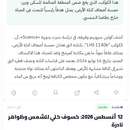
هذا الكوكب، الذي يقع ضمن المنطقة الصالحة للسكن ويزن
خمسة أضعاف كتلة الأرض، يمثل هدفاً رئيسياً للبحث عن الحياة
خارج نظامنا الشمسي.
كشف كولين شيروبيم وفريقه، في دراسة نشرت بدورية «Science»، أن
الكوكب "LHS 1140b"، بكتلته التي تعادل خمسة أضعاف كتلة الأرض،
يمتلك غلافاً جوياً، ما يعزز مكانته كمرشح واعد للحياة. هذا الاكتشاف
الجديد بتاريخ 16 يوليو 2026، يعتمد على قياسات كتلته ونصف قطره التي
تشير إلى كثافة مشابهة للأرض. ويعتقد الباحثون أنه يمتلك نواة حديدية
ووشاحاً سيليكاتياً، مع مكون منخفض الكثافة يُرجح أنه مزيج من الماء.
دهشة
خلاصة
قبل 4 أيام
›
12 أغسطس 2026: كسوف كلي للشمس وظواهر
نادرة