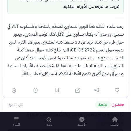
تعريف ما نعرفه عن الأجرام الفلكية.
رصد علماء الفلك هذا الجرم السماوي الضخم باستخدام تلسكوب VLT في
تشيلي، ووجدوا أنه بكتلة تساوي على الأقل كتلة كوكب المشتري، ويدور
حول قزم بني كتلته تزيد عن 30 ضعف كتلة المشتري. يدور هذا القزم البني
بدوره حول النجم CD-35 2722، الذي تبلغ كتلته حوالي نصف كتلة
الشمس، ويقع على بعد نحو 73 سنة ضوئية من الأرض. وقد أُعلن عن
النتائج في مجلة Nature، مما يضيف تعقيدًا مثيرًا لتصنيف الأجرام السماوية
ويشير إلى تنوع أكبر في تكوين الأنظمة الكوكبية مما كان يُعتقد سابقًا.
فضول
خلاصة
قبل 19 يومًا
›
تلسكوب جيمس ويب يكشف ندوب مجرة
قنطورس
الرئيسية
الأحدث
بحث
أقسام