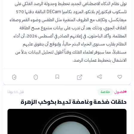
تولى نظام الذكاء الاصطناعي الجديد تخطيط وجدولة الرصد الفلكي على
تلسكوب فيكتور إم بلانكو، المزود بكاميرا DECam البالغة دقتها 570
ميغابكسل، وتكيّف مع الظروف المتغيرة مثل الطقس وضوء القمر وصفاء
الغلاف الجوي، وذلك بعد أن تدرب على بيانات مشروع مسح الطاقة
المظلمة. وأكد الباحثون، في إعلانهم الصادر في أغسطس 2026، أن أداء
النظام يقارب مستوى الخبراء البشر حالياً، ويُتوقع أن يتفوق عليهم
مستقبلاً، مما سيوفر لعلماء الفلك وقتاً أطول لتحليل البيانات بدلاً من
الانشغال بتخطيط عمليات الرصد.
فضول
خلاصة
قبل 11 يومًا
›
حلقات ضخمة وغامضة تحيط بكوكب الزهرة