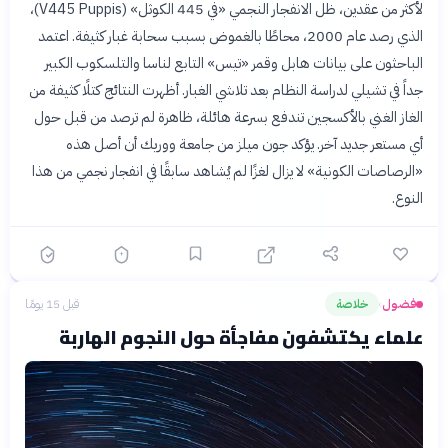
لأكثر من عقدين، ظل الانفجار النجمي «في 445 الكوثل» (V445 Puppis)،
الذي رصد عام 2000، محاطًا بالغموض بسبب سحابة غبار كثيفة. اعتمد
الباحثون على بيانات هابل وقمر «تيس» التابع لناسا والتلسكوب الكبير
جداً في تشيلي لدراسة النظام بعد تلاشي الغبار. أظهرت النتائج كتلًا كثيفة من
الغاز الغني بالأكسجين تندفع بسرعة هائلة، ظاهرة لم ترصد من قبل حول
أي مستعر جديد آخر. يؤكد جون ميلز من جامعة ووريك أن أصل هذه
«الرصاصات الكونية» لا يزال لغزًا لم يُشاهد سابقًا في انفجار نجمي من هذا
النوع.
فضول
خلاصة
قبل 15 يومًا
›
علماء يكتشفون مفاجأة حول النجوم الهاربة