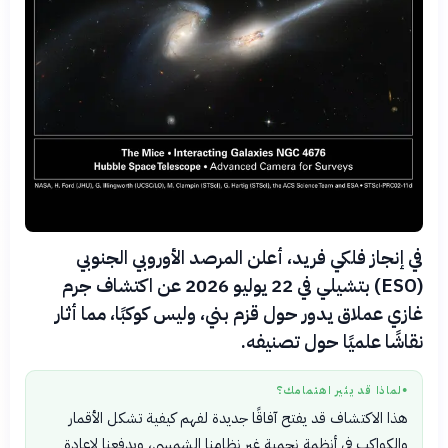
في إنجاز فلكي فريد، أعلن المرصد الأوروبي الجنوبي
(ESO) بتشيلي في 22 يوليو 2026 عن اكتشاف جرم
غازي عملاق يدور حول قزم بني، وليس كوكبًا، مما أثار
نقاشًا علميًا حول تصنيفه.
لماذا قد يثير اهتمامك؟
●
هذا الاكتشاف قد يفتح آفاقًا جديدة لفهم كيفية تشكل الأقمار
والكواكب في أنظمة نجمية غير نظامنا الشمسي، ويدفعنا لإعادة