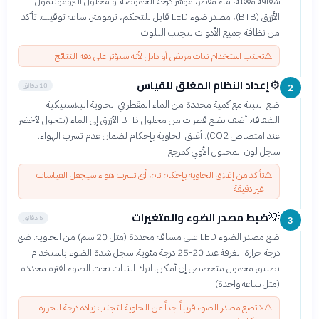
شفافة مقفلة، ماء مقطر، مؤشر درجة الحموضة أو محلول البروموثيمول
الأزرق (BTB)، مصدر ضوء LED قابل للتحكم، ترمومتر، ساعة توقيت. تأكد
من نظافة جميع الأدوات لتجنب التلوث.
⚠️
تجنب استخدام نبات مريض أو ذابل لأنه سيؤثر على دقة النتائج
إعداد النظام المغلق للقياس
⚙️
10 دقائق
2
ضع النبتة مع كمية محددة من الماء المقطر في الحاوية البلاستيكية
الشفافة. أضف بضع قطرات من محلول BTB الأزرق إلى الماء (يتحول لأخضر
عند امتصاص CO2). أغلق الحاوية بإحكام لضمان عدم تسرب الهواء.
سجل لون المحلول الأولي كمرجع.
⚠️
تأكد من إغلاق الحاوية بإحكام تام، أي تسرب هواء سيجعل القياسات
غير دقيقة
ضبط مصدر الضوء والمتغيرات
💡
5 دقائق
3
ضع مصدر الضوء LED على مسافة محددة (مثل 20 سم) من الحاوية. ضع
درجة حرارة الغرفة عند 20-25 درجة مئوية. سجل شدة الضوء باستخدام
تطبيق محمول متخصص إن أمكن. اترك النبات تحت الضوء لفترة محددة
(مثل ساعة واحدة).
⚠️
لا تضع مصدر الضوء قريباً جداً من الحاوية لتجنب زيادة درجة الحرارة