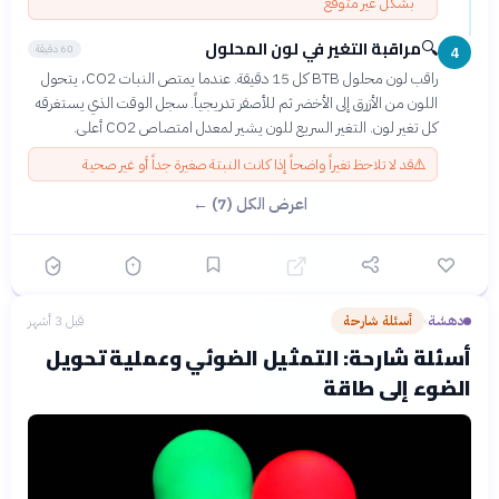
بشكل غير متوقع
مراقبة التغير في لون المحلول
🔍
60 دقيقة
4
راقب لون محلول BTB كل 15 دقيقة. عندما يمتص النبات CO2، يتحول
اللون من الأزرق إلى الأخضر ثم للأصفر تدريجياً. سجل الوقت الذي يستغرقه
كل تغير لون. التغير السريع للون يشير لمعدل امتصاص CO2 أعلى.
⚠️
قد لا تلاحظ تغيراً واضحاً إذا كانت النبتة صغيرة جداً أو غير صحية
اعرض الكل (7) ←
دهشة
أسئلة شارحة
قبل 3 أشهر
›
أسئلة شارحة: التمثيل الضوئي وعملية تحويل
الضوء إلى طاقة