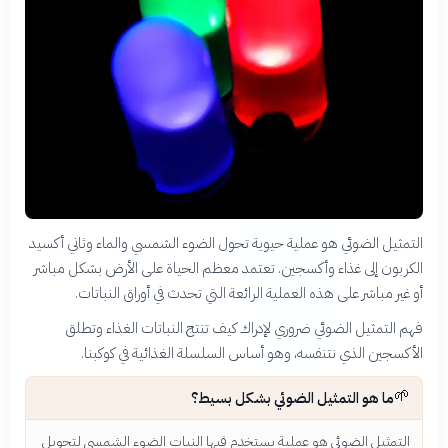
التمثيل الضوئي هو عملية حيوية تحول الضوء الشمسي والماء وثاني أكسيد
الكربون إلى غذاء وأكسجين. تعتمد معظم الحياة على الأرض بشكل مباشر
أو غير مباشر على هذه العملية الرائعة التي تحدث في أوراق النباتات.
فهم التمثيل الضوئي ضروري لإدراك كيف تنتج النباتات الغذاء وتطلق
الأكسجين الذي نتنفسه، وهو أساس السلسلة الغذائية في كوكبنا.
🌱
ما هو التمثيل الضوئي بشكل بسيط؟
التمثيل الضوئي هو عملية يستخدم فيها النبات الضوء الشمسي لتحويل