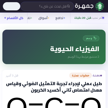
هل تبحث عن شيء؟
تدافع
أسواق
ناس
روح
كل الأقسام
شيف
آخر تحديث
قبل 20 دقيقة
🏷️ وسم
الفيزياء الحيوية
2
منشور مرتبط بهذا الوسم
دهشة
خطوات عملية
قبل 3 أشهر
›
دليل عملي لإجراء تجربة التمثيل الضوئي وقياس
معدل امتصاص ثاني أكسيد الكربون