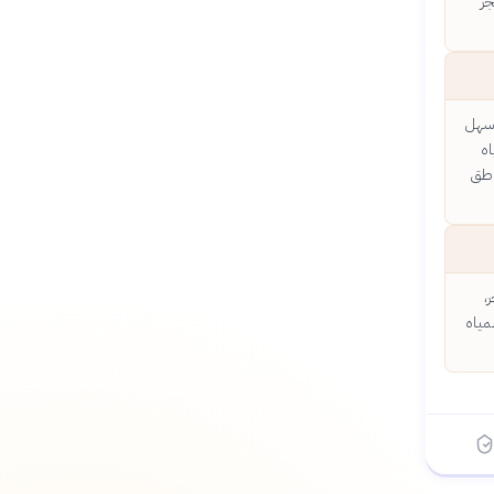
جز
 سهل
اه
اطق
،
مياه