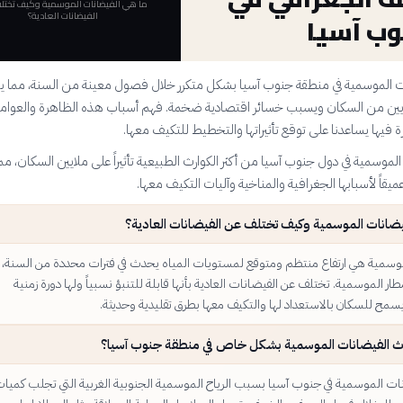
ما هي الفيضانات الموسمية وكيف تختل
الفيضانات العادية؟
وب آسيا
 الموسمية في منطقة جنوب آسيا بشكل متكرر خلال فصول معينة من السنة، مما يؤ
ايين من السكان ويسبب خسائر اقتصادية ضخمة. فهم أسباب هذه الظاهرة والعوام
ة فيها يساعدنا على توقع تأثيراتها والتخطيط للتكيف معها.
 الموسمية في دول جنوب آسيا من أكثر الكوارث الطبيعية تأثيراً على ملايين السكان، مم
قاً لأسبابها الجغرافية والمناخية وآليات التكيف معها.
يضانات الموسمية وكيف تختلف عن الفيضانات العادية؟
وسمية هي ارتفاع منتظم ومتوقع لمستويات المياه يحدث في فترات محددة من السنة، تزا
ر الموسمية. تختلف عن الفيضانات العادية بأنها قابلة للتنبؤ نسبياً ولها دورة زمنية
سمح للسكان بالاستعداد لها والتكيف معها بطرق تقليدية وحديثة.
ث الفيضانات الموسمية بشكل خاص في منطقة جنوب آسيا؟
ت الموسمية في جنوب آسيا بسبب الرياح الموسمية الجنوبية الغربية التي تجلب كميا