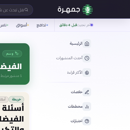
هل تبحث عن 
تدافع
أسواق
ناس
آخر تحديث
قبل 4 دقائق
الرئيسية
🏷️ وسم
أحدث المنشورات
الفيضا
الأكثر قراءة
1
منشور مرتبط ب
خلاصات
أسئل
خريطة
أسئلة 
مخططات
الفيضا
اختبارات
والتكي