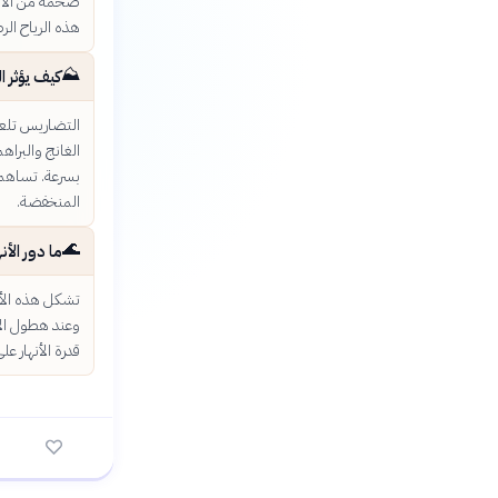
ضخمة من الأمط
هذه الرياح الر
⛰️
كيف يؤثر 
التضاريس تلعب
الغانج والبرا
بسرعة. تساهم ا
المنخفضة.
🌊
ما دور الأن
تشكل هذه الأن
وعند هطول الأم
قدرة الأنهار ع