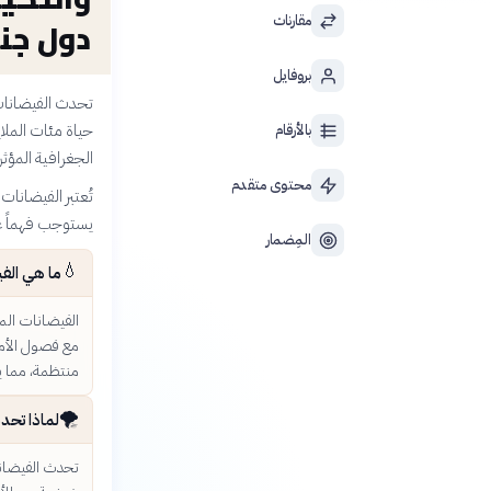
مقارنات
دول جن
بروفايل
تحدث الفيضانات
حياة مئات المل
بالأرقام
الجغرافية المؤثر
محتوى متقدم
تُعتبر الفيضانات
يستوجب فهماً عمي
المِضمار
💧
ما هي الف
الفيضانات الم
مع فصول الأمطا
منتظمة، مما ي
🌪️
لماذا تحد
تحدث الفيضانا