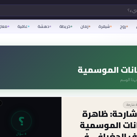
شيء؟
روح
شيفرة
زمان
خريطة
دهشة
عافية
معن
نات الموسمية
هذا الوسم
ة شارحة
شارحة: ظاهرة
؟
نات الموسمية
ف الجغرافي في
4
سؤال