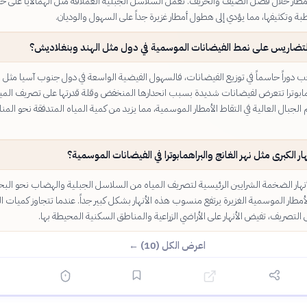
ار خلال فصل الصيف والخريف. تعمل السلاسل الجبلية العملاقة مثل الهمالايا على ح
طبة وتكثيفها، مما يؤدي إلى هطول أمطار غزيرة جداً على السهول والوديان.
التضاريس على نمط الفيضانات الموسمية في دول مثل الهند وبنغلاديش؟
 دوراً حاسماً في توزيع الفيضانات، فالسهول الفيضية الواسعة في دول جنوب آسيا مثل
همابوترا تتعرض لفيضانات شديدة بسبب انحدارها المنخفض وقلة قدرتها على تصريف المي
لجبال العالية في التقاط الأمطار الموسمية، مما يزيد من كمية المياه المتدفقة نحو المن
هار الكبرى مثل نهر الغانج والبراهمابوترا في الفيضانات الموسمية؟
هار الضخمة الشرايين الرئيسية لتصريف المياه من السلاسل الجبلية والهضاب نحو البحر
طار الموسمية الغزيرة يرتفع منسوب هذه الأنهار بشكل كبير جداً. عندما تتجاوز كميات ال
لى التصريف، تفيض الأنهار على الأراضي الزراعية والمناطق السكنية المحيطة بها.
اعرض الكل (10) ←