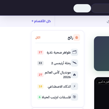
ى
كل الأقسام
رائج
الكل
🗂️
ظواهر صحية نادرة
37
🛰️
رحلة أرتيمس 2
33
مونديال كأس العالم
🔥
27
2026
قبل 4 أشهر
⚡
الذكاء الاصطناعي
18
🎯
فلسفات لترتيب الحياة
6