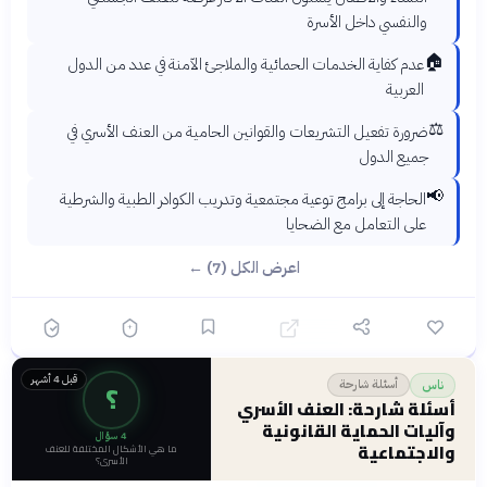
والنفسي داخل الأسرة
🏠
عدم كفاية الخدمات الحمائية والملاجئ الآمنة في عدد من الدول
العربية
⚖️
ضرورة تفعيل التشريعات والقوانين الحامية من العنف الأسري في
جميع الدول
📢
الحاجة إلى برامج توعية مجتمعية وتدريب الكوادر الطبية والشرطية
على التعامل مع الضحايا
اعرض الكل (7) ←
قبل 4 أشهر
؟
أسئلة شارحة
ناس
أسئلة شارحة: العنف الأسري
وآليات الحماية القانونية
4
سؤال
والاجتماعية
ما هي الأشكال المختلفة للعنف
الأسري؟