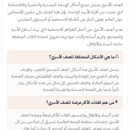
العنف الأسري يشمل جميع أشكال الإساءة الجسدية والنفسية والاقتصادية
التي تحدث بين أفراد الأسرة الواحدة. يؤثر هذا العنف على ملايين الأشخاص
حول العالم بغض النظر عن الطبقة الاجتماعية أو المستوى التعليمي.
يعتبر العنف الأسري من أخطر الظواهر الاجتماعية التي تهدد استقرار الأسرة
والمجتمع، وفهم أسبابه وآليات مواجهته ضروري لحماية الفئات الضعيفة
خاصة النساء والأطفال.
⚠️
ما هي الأشكال المختلفة للعنف الأسري؟
يشمل العنف الأسري عدة أشكال: العنف الجسدي كالضرب والإيذاء،
والعنف النفسي مثل الإهانة والتهديد، والعنف الاقتصادي بحرمان الضحية
من الموارد المالية، والعنف الجنسي. كل شكل من هذه الأشكال يترك
تأثيراً مدمراً على الصحة الجسدية والنفسية للضحية.
👩
من هم الفئات الأكثر عرضة للعنف الأسري؟
تعتبر النساء والأطفال والمسنون الفئات الأكثر ضعفاً وعرضة للعنف
الأسري. إحصاءات منظمة الصحة العالمية تشير إلى أن امرأة من بين كل
ثلاث نساء تتعرض للعنف الجسدي أو الجنسي في حياتها. كما يعاني