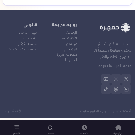
روابط سريعة
قانوني
الرئيسية
شروط الخدمة
الأكثر قراءة
الخصوصية
من نحن
سياسة الكوكيز
منصة معرفية عربية توفر
فريق جمهرة
سياسة الذكاء الاصطناعي
محتوى موثوقاً ومنظماً في
مكافآت جمهرة
العلوم والثقافة والفكر
اتصل بنا
قيمة المرء ما يعرفه
©
2026
جمهرة — جميع الحقوق محفوظة
مُحدَّث يوميًا
الرئيسية
الأحدث
بحث
أقسام