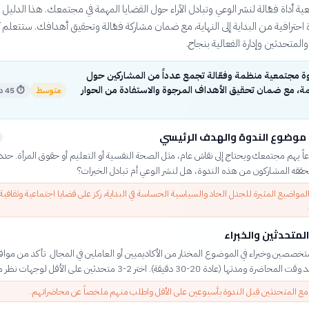
ية أداة فعّالة لنشر الوعي وتبادل الآراء حول القضايا المهمة في مجتمعك. هذا الدليل
احترافية من البداية إلى النهاية، مع ضمان مشاركة فعّالة وتحقيق أهدافك. ستتعلم ك
المتحدثين وإدارة الفعالية بنجاح.
ة مجتمعية منظمة وفعّالة تجمع عدداً من المشاركين حول
، مع ضمان تحقيق الأهداف المرجوة والاستفادة من الحوار
متوسط
⏱
45 دقيقة
موضوع الندوة والهدف الرئيسي
اً يهم مجتمعك ويحتاج إلى نقاش عام، مثل الصحة النفسية أو التعليم أو حقوق المرأة. حد
يحققه المشاركون من هذه الندوة، هل لنشر الوعي أم تبادل الخبرات؟
مواضيع المثيرة للجدل الحاد والسياسية الحساسة في البداية، ركز على قضايا اجتماعية وثقافية
المتحدثين والخبراء
خصصين وخبراء في الموضوع المختار من الأكاديميين أو العاملين في المجال. تأكد من مواف
مدتها (عادة 20-30 دقيقة). اختر 2-3 متحدثين على الأقل لوجهات نظر متنوعة.
ع المتحدثين قبل الندوة بأسبوعين على الأقل واطلب منهم ملخصاً عن محاضراتهم.