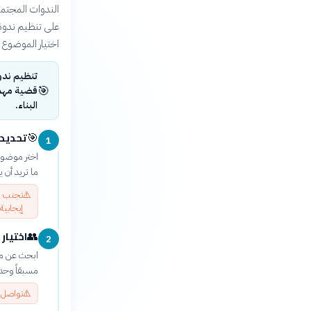
الندوات المجتمع
على تنظيم ندوة 
اختيار الموضوع و
تنظيم ندو
🎯
قضية مهمة
البناء.
تحديد 
🎯
1
اختر موضوع
ما تريد أن 
⚠️
تجنب ال
إيجابية.
اختيار 
👥
2
ابحث عن مت
مسبقاً وحدد وقت المحاضرة و
⚠️
تواصل م