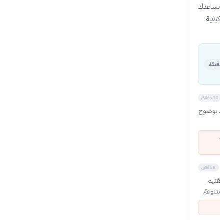
 يساعدك
يفية
10 دقائق
د بوضوح
8 دقائق
قتهم