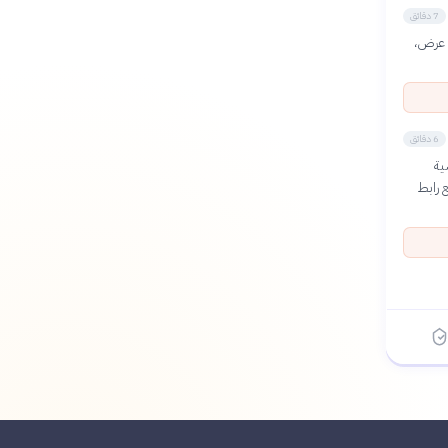
7 دقائق
ة عرض،
6 دقائق
ية
 رابط