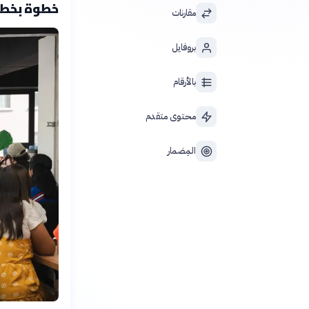
خطوة بخط
مقارنات
بروفايل
بالأرقام
محتوى متقدم
المِضمار