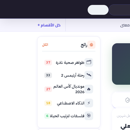
معنى
كل الأقسام
رائج
الكل
🗂️
ظواهر صحية نادرة
37
🛰️
رحلة أرتيمس 2
33
بدأ ←
مونديال كأس العالم
🔥
27
2026
 الماضي
⚡
الذكاء الاصطناعي
18
🎯
فلسفات لترتيب الحياة
بل شهرين
6
ملي