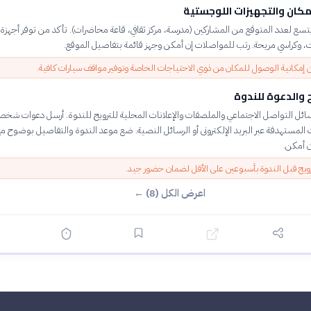
مكان والتجهيزات اللوجستية
 يتسع لعدد المتوقع من المشاركين (مدرسة، مركز ثقافي، قاعة محاضرات). تأكد من توفر أجهز
، وكراسي مريحة. رتب للمواصلات إن أمكن وجهز قائمة بتفاصيل الموقع.
 إمكانية الوصول للمكان من ذوي الاحتياجات الخاصة وتوفير مواقف سيارات كافية.
ج والدعوة للندوة
ئل التواصل الاجتماعي والملصقات والإعلانات المحلية للترويج للندوة. أرسل دعوات شخص
لمستهدفة عبر البريد الإلكترونى أو الرسائل النصية. ضع موعد الندوة والتفاصيل بوضوح مع
 أمكن.
ترويج قبل الندوة بأسبوعين على الأقل لضمان حضور جيد.
اعرض الكل (8) ←