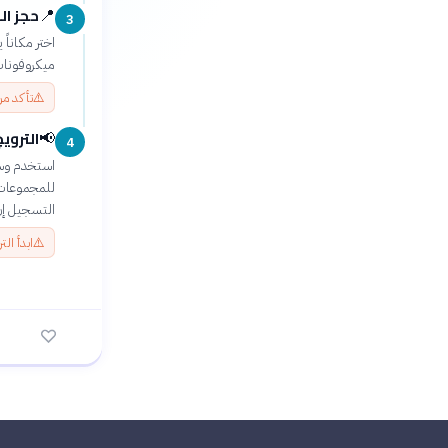
حجز ال
📍
3
اختر مكاناً
ميكروفونات
⚠️
تأكد من
التروي
📢
4
استخدم وسا
للمجموعات ا
التسجيل إن
⚠️
ابدأ ال