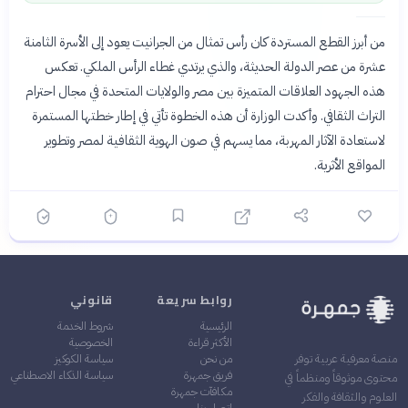
من أبرز القطع المستردة كان رأس تمثال من الجرانيت يعود إلى الأسرة الثامنة
عشرة من عصر الدولة الحديثة، والذي يرتدي غطاء الرأس الملكي. تعكس
هذه الجهود العلاقات المتميزة بين مصر والولايات المتحدة في مجال احترام
التراث الثقافي. وأكدت الوزارة أن هذه الخطوة تأتي في إطار خطتها المستمرة
لاستعادة الآثار المهربة، مما يسهم في صون الهوية الثقافية لمصر وتطوير
المواقع الأثرية.
روابط سريعة
قانوني
الرئيسية
شروط الخدمة
الأكثر قراءة
الخصوصية
من نحن
سياسة الكوكيز
منصة معرفية عربية توفر
فريق جمهرة
سياسة الذكاء الاصطناعي
محتوى موثوقاً ومنظماً في
مكافآت جمهرة
العلوم والثقافة والفكر
اتصل بنا