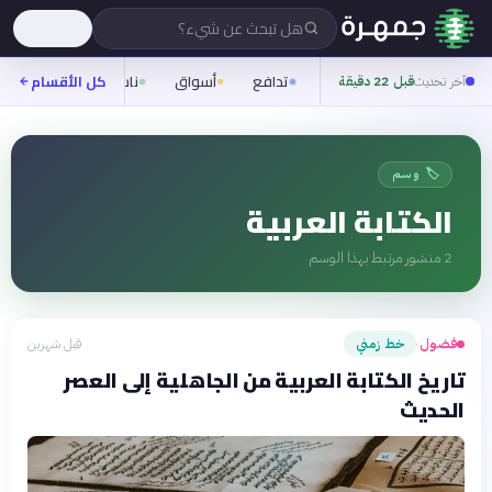
هل تبحث عن شيء؟
تدافع
أسواق
ناس
روح
كل الأقسام
شيف
آخر تحديث
قبل 22 دقيقة
🏷️ وسم
الكتابة العربية
2
منشور مرتبط بهذا الوسم
فضول
خط زمني
قبل شهرين
›
تاريخ الكتابة العربية من الجاهلية إلى العصر
الحديث