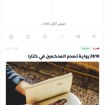
اعرض الكل (15) ←
مرايا
خلاصة
قبل 3 أشهر
›
2610 رواية تصدم المحكمين في كتارا