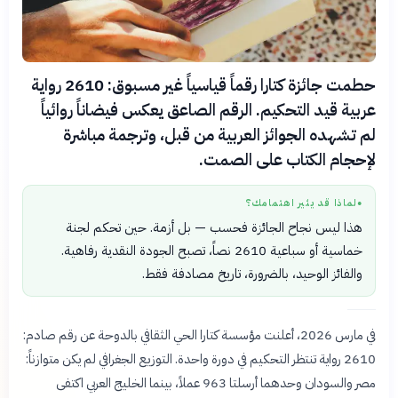
حطمت جائزة كتارا رقماً قياسياً غير مسبوق: 2610 رواية
عربية قيد التحكيم. الرقم الصاعق يعكس فيضاناً روائياً
لم تشهده الجوائز العربية من قبل، وترجمة مباشرة
لإحجام الكتاب على الصمت.
لماذا قد يثير اهتمامك؟
●
هذا ليس نجاح الجائزة فحسب — بل أزمة. حين تحكم لجنة
خماسية أو سباعية 2610 نصاً، تصبح الجودة النقدية رفاهية.
والفائز الوحيد، بالضرورة، تاريخ مصادفة فقط.
في مارس 2026، أعلنت مؤسسة كتارا الحي الثقافي بالدوحة عن رقم صادم:
2610 رواية تنتظر التحكيم في دورة واحدة. التوزيع الجغرافي لم يكن متوازناً:
مصر والسودان وحدهما أرسلتا 963 عملاً، بينما الخليج العربي اكتفى