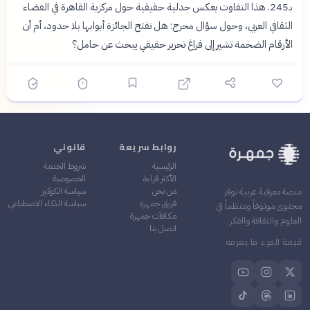
بـ245. هذا التفاوت يعكس جدلية حقيقية حول مركزية القاهرة في الفضاء
الثقافي العربي، وحول سؤال محرج: هل تفتح الجائزة أبوابها بلا حدود، أم أن
الأرقام الضخمة تشير إلى فراغ تحرير حقيقي يبحث عن حامل؟
روابط سريعة
قانوني
الرئيسية
شروط الخدمة
الأكثر قراءة
الخصوصية
من نحن
سياسة الكوكيز
منصة معرفية عربية توفر
فريق جمهرة
سياسة الذكاء الاصطناعي
محتوى موثوقاً ومنظماً في
مكافآت جمهرة
العلوم والثقافة والفكر
اتصل بنا
قيمة المرء ما يعرفه