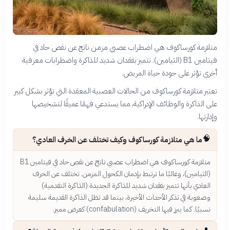
متلازمة كورساكوف هي اضطراب عصبي مزمن ناتج عن نقص حاد في
فيتامين B1 (الثيامين). تتميز بفقدان شديد للذاكرة واضطرابات معرفية
أخرى تؤثر على جودة حياة المريض.
تعتبر متلازمة كورساكوف من الحالات العصبية المعقدة التي تؤثر بشكل كبير
على الذاكرة والوظائف الإدراكية، مما يستدعي فهمًا عميقًا لتشخيصها
وإدارتها.
🧠
ما هي متلازمة كورساكوف وكيف تختلف عن الخرف العادي؟
متلازمة كورساكوف هي اضطراب عصبي ناتج عن نقص حاد في فيتامين B1
(الثيامين)، وغالبًا ما ترتبط بإدمان الكحول المزمن. تختلف عن الخرف
العادي بأنها تتميز بفقدان شديد للذاكرة الجديدة (الذاكرة التقدمية)
وصعوبة في تذكر الأحداث الأخيرة، بينما قد تظل الذاكرة القديمة سليمة
نسبيًا. كما يبرز فيها التخريف (confabulation) كعرض مميز.