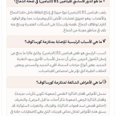
💊
ما هو الدور الأساسي لفيتامين B1 (الثيامين) في صحة الدماغ؟
يلعب فيتامين B1 (الثيامين) دورًا حيويًا في إنتاج الطاقة داخل خلايا الدماغ
والأعصاب. وهو ضروري لعمليات الأيض للكربوهيدرات، مما يوفر الوقود
اللازم لوظائف الدماغ. نقصه يؤثر سلبًا على الشبكات العصبية وينتج عنه
تلف في مناطق معينة من الدماغ.
🍹
ما هي الأسباب الرئيسية للإصابة بمتلازمة كورساكوف؟
السبب الرئيسي هو نقص فيتامين B1 (الثيامين)، والذي غالبًا ما ينتج عن
إدمان الكحول المزمن. يمكن أن تشمل الأسباب الأخرى سوء التغذية
الشديد، بعض أنواع جراحات السمنة، القيء الشديد والمستمر، وبعض
الحالات الطبية التي تؤثر على امتصاص الفيتامينات.
🧐
ما هي الأعراض الشائعة لمتلازمة كورساكوف؟
تشمل الأعراض فقدان الذاكرة التقدمي (صعوبة تكوين ذكريات جديدة)،
وفقدان الذاكرة الرجعي (صعوبة تذكر أحداث ما قبل المرض)، والتخريف
(اختلاق قصص لسد فجوات الذاكرة)، والارتباك، والتغيرات السلوكية. قد
يسبق هذه الأعراض اعتلال دماغي فيرنيك، الذي يظهر كاضطرابات حادة في