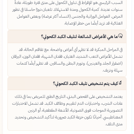
السبب الرئيسي هو الإفراط في تناول الكحول على مدى فترة طويلة، عادةً
سنوات عديدة. كمية الكحول ومدة الاستهلاك تلعبان دورًا حاسمًا في تطور
المرض. العوامل الوراثية والجنس (النساء أكثر عرضة) وبعض العوامل
الغذائية قد تزيد أيضًا من خطر الإصابة.
🤒
ما هي الأعراض الشائعة لتليف الكبد الكحولي؟
في المراحل المبكرة قد لا تظهر أي أعراض واضحة. مع تفاقم الحالة، قد
تشمل الأعراض التعب الشديد، الغثيان، فقدان الشهية، فقدان الوزن، اليرقان
(اصفرار الجلد والعينين)، وتورم البطن والساقين. قد تظهر أيضًا كدمات
سهلة ونزيف.
🔬
كيف يتم تشخيص تليف الكبد الكحولي؟
يعتمد التشخيص على الفحص البدني، التاريخ الطبي للمريض بما في ذلك
عادات الشرب، واختبارات الدم لتقييم وظائف الكبد. قد تشمل الاختبارات
التصويرية الموجات فوق الصوتية، الأشعة المقطعية، أو الرنين
المغناطيسي. أحيانًا تكون خزعة الكبد ضرورية لتأكيد التشخيص وتحديد
مدى التلف.