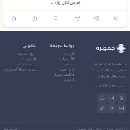
اعرض الكل (8) ←
روابط سريعة
قانوني
الرئيسية
شروط الخدمة
الأكثر قراءة
الخصوصية
من نحن
سياسة الكوكيز
منصة معرفية عربية توفر
فريق جمهرة
سياسة الذكاء الاصطناعي
محتوى موثوقاً ومنظماً في
مكافآت جمهرة
العلوم والثقافة والفكر
اتصل بنا
قيمة المرء ما يعرفه
©
2026
جمهرة — جميع الحقوق محفوظة
مُحدَّث يوميًا