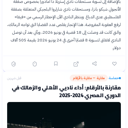
بالإضافة إلى تسوية مستحقات نادي إستريلا دا أمادورا بخصوص صفقة
الأنجولي شيكو بانزا، ومستحقات نادي شارلروا البلجيكي المتعلقة بصفقة
الفلسطيني عدي الدباغ. وينتظر النادي الآن الإخطار الرسمي من «فيفا»
لرفع العقوبة المفروضة. هذا الإنجاز يقلص عدد القضايا التي تواجه الزمالك،
والتي كانت قد وصلت إلى 18 قضية في يونيو 2026، ويأتي بعد أن توصل
النادي لاتفاق لتسوية 8 قضايا أخرى في 24 يونيو 2026 بقيمة 505 آلاف
دولار.
حماسة
مقارنة — مقارنة بالأرقام
قبل شهرين
›
مقارنة بالأرقام: أداء ناديي الأهلي والزمالك في
الدوري المصري 2024-2025