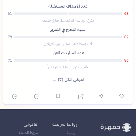
عدد الأهداف المستقبلة
61
68
دفاع الزمالك أكثر تماسكاً بفارق طفيف
نسبة النجاح في التمرير
79
82
أداء وسط ملعب متقارب بين الفريقين
عدد المباريات الفوز
71
86
الأهلي يحقق انتصارات أكثر تكراراً
اعرض الكل (7) ←
روابط سريعة
قانوني
الرئيسية
شروط الخدمة