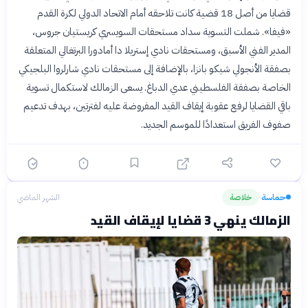
قضايا من أصل 18 قضية كانت تلاحقه أمام الاتحاد الدولي لكرة القدم
«فيفا». شملت التسوية سداد مستحقات السويسري كريستيان جروس،
المدير الفني الأسبق، ومستحقات نادي إستريلا دا أمادورا البرتغالي المتعلقة
بصفقة الأنجولي شيكو بانزا، بالإضافة إلى مستحقات نادي شارلروا البلجيكي
الخاصة بصفقة الفلسطيني عدي الدباغ. يسعى الزمالك لاستكمال تسوية
باقي القضايا لرفع عقوبة إيقاف القيد المفروضة عليه لفترتين، بهدف تدعيم
صفوف الفريق استعدادًا للموسم الجديد.
حماسة
خلاصة
الشهر الماضي
›
الزمالك ينهي 3 قضايا لإيقاف القيد