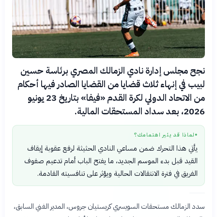
نجح مجلس إدارة نادي الزمالك المصري برئاسة حسين
لبيب في إنهاء ثلاث قضايا من القضايا الصادر فيها أحكام
من الاتحاد الدولي لكرة القدم «فيفا» بتاريخ 23 يونيو
2026، بعد سداد المستحقات المالية.
لماذا قد يثير اهتمامك؟
●
يأتي هذا التحرك ضمن مساعي النادي الحثيثة لرفع عقوبة إيقاف
القيد قبل بدء الموسم الجديد، ما يفتح الباب أمام تدعيم صفوف
الفريق في فترة الانتقالات الحالية ويؤثر على تنافسيته القادمة.
سدد الزمالك مستحقات السويسري كريستيان جروس، المدير الفني السابق،