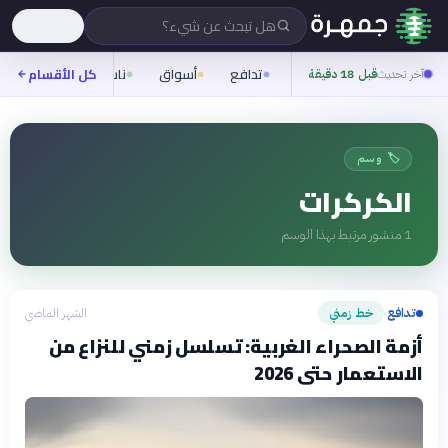
هل تبحث عن شيء؟
تدافع
أسواق
ناس
روح
كل الأقسام
شيف
آخر تحديث
قبل 18 دقيقة
🏷️ وسم
الكركرات
1
منشور مرتبط بهذا الوسم
تدافع
خط زمني
الشهر الماضي
›
أزمة الصحراء الغربية: تسلسل زمني للنزاع من
الاستعمار حتى 2026