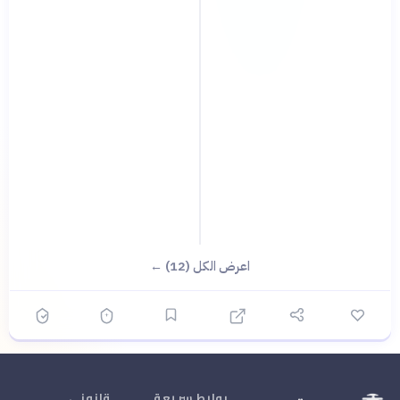
اعرض الكل (12) ←
روابط سريعة
قانوني