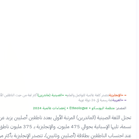
صدر كلغة عالمية للتواصل والعلم
الصينية (ماندرين)
أكثر لغة من حيث الناطقين الأصليين
 في 26 دولة عربية
+ Ethnologue + إحصاءات عالمية 2024
تحتل اللغة الصينية (الماندرين) المرتبة الأولى بعدد ناطقين أصليين يزيد عن 920 مليون
نسمة، تليها الإسبانية بحوالي 475 مليون، والإنجليزية بـ 375 مليون ناطق أصلي. لكن
عند احتساب الناطقين بطلاقة (أصليين وثانيين)، تتصدر الإنجليزية بأكثر من 1.5 مليار