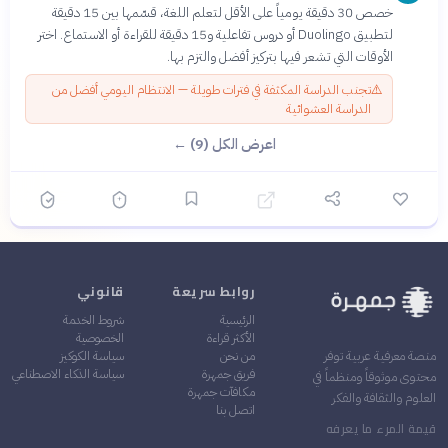
خصص 30 دقيقة يومياً على الأقل لتعلم اللغة، قسّمها بين 15 دقيقة
لتطبيق Duolingo أو دروس تفاعلية و15 دقيقة للقراءة أو الاستماع. اختر
الأوقات التي تشعر فيها بتركيز أفضل والتزم بها.
⚠️
تجنب الدراسة المكثفة في فترات طويلة — الانتظام اليومي أفضل من
الدراسة العشوائية
اعرض الكل (9) ←
روابط سريعة
قانوني
الرئيسية
شروط الخدمة
الأكثر قراءة
الخصوصية
من نحن
سياسة الكوكيز
منصة معرفية عربية توفر
فريق جمهرة
سياسة الذكاء الاصطناعي
محتوى موثوقاً ومنظماً في
مكافآت جمهرة
العلوم والثقافة والفكر
اتصل بنا
قيمة المرء ما يعرفه