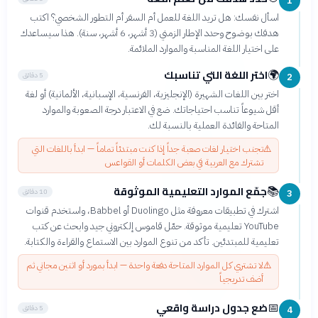
1
اسأل نفسك: هل تريد اللغة للعمل أم السفر أم التطور الشخصي؟ اكتب
هدفك بوضوح وحدد الإطار الزمني (3 أشهر، 6 أشهر، سنة). هذا سيساعدك
على اختيار اللغة المناسبة والموارد الملائمة.
اختر اللغة التي تناسبك
🌍
5 دقائق
2
اختر بين اللغات الشهيرة (الإنجليزية، الفرنسية، الإسبانية، الألمانية) أو لغة
أقل شيوعاً تناسب احتياجاتك. ضع في الاعتبار درجة الصعوبة والموارد
المتاحة والفائدة العملية بالنسبة لك.
⚠️
تجنب اختيار لغات صعبة جداً إذا كنت مبتدئاً تماماً — ابدأ باللغات التي
تشترك مع العربية في بعض الكلمات أو القواعس
جمّع الموارد التعليمية الموثوقة
📚
10 دقائق
3
اشترك في تطبيقات معروفة مثل Duolingo أو Babbel، واستخدم قنوات
YouTube تعليمية موثوقة. حمّل قاموس إلكتروني جيد وابحث عن كتب
تعليمية للمبتدئين. تأكد من تنوع الموارد بين الاستماع والقراءة والكتابة.
⚠️
لا تشتري كل الموارد المتاحة دفعة واحدة — ابدأ بمورد أو اثنين مجاني ثم
أضف تدريجياً
ضع جدول دراسة واقعي
📅
5 دقائق
4