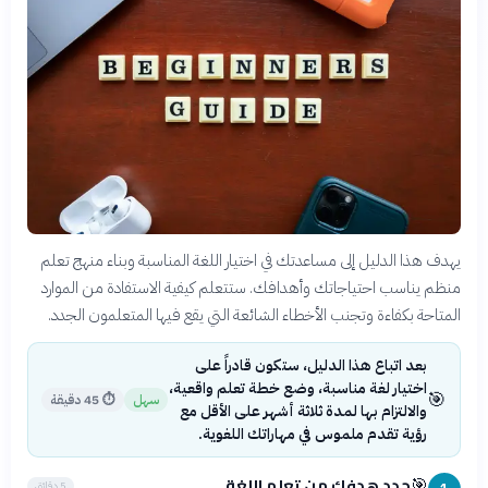
يهدف هذا الدليل إلى مساعدتك في اختيار اللغة المناسبة وبناء منهج تعلم
منظم يناسب احتياجاتك وأهدافك. ستتعلم كيفية الاستفادة من الموارد
المتاحة بكفاءة وتجنب الأخطاء الشائعة التي يقع فيها المتعلمون الجدد.
بعد اتباع هذا الدليل، ستكون قادراً على
اختيار لغة مناسبة، وضع خطة تعلم واقعية،
🎯
سهل
⏱
45 دقيقة
والالتزام بها لمدة ثلاثة أشهر على الأقل مع
رؤية تقدم ملموس في مهاراتك اللغوية.
حدد هدفك من تعلم اللغة
🎯
5 دقائق