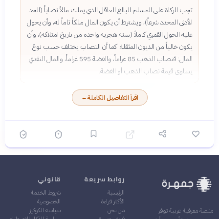
تجب الزكاة على المسلم البالغ العاقل الذي يملك مالاً نصاباً (الحد
الأدنى المحدد شرعاً)، ويشترط أن يكون المال ملكاً تاماً له، وأن يحول
عليه الحول القمري كاملاً (سنة هجرية واحدة من تاريخ امتلاكه)، وأن
يكون خالياً من الديون المثقلة. كما أن النصاب يختلف حسب نوع
المال: فنصاب الذهب 85 غراماً، والفضة 595 غراماً، والمال النقدي
يساوي قيمة نصاب الذهب أو الفضة.
اقرأ التفاصيل الكاملة
←
روابط سريعة
قانوني
الرئيسية
شروط الخدمة
الأكثر قراءة
الخصوصية
من نحن
سياسة الكوكيز
منصة معرفية عربية توفر
فريق جمهرة
سياسة الذكاء الاصطناعي