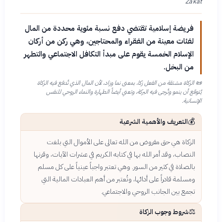
Zakat
فريضة إسلامية تقتضي دفع نسبة مئوية محددة من المال
لفئات معينة من الفقراء والمحتاجين، وهي ركن من أركان
الإسلام الخمسة يقوم على مبدأ التكافل الاجتماعي والتطهر
من البخل.
📜
الزكاة مشتقة من الفعل زكا، بمعنى نما وزاد، لأن المال الذي تُدفع فيه الزكاة
يُتوقع أن ينمو وتُرجى فيه البركة، وتعني أيضاً الطهارة والنماء الروحي للنفس
الإنسانية.
💰
التعريف والأهمية الشرعية
الزكاة هي حق مفروض من الله تعالى على الأموال التي بلغت
النصاب، وقد أمر الله بها في كتابه الكريم في عشرات الآيات، وقرنها
بالصلاة في كثير من السور. وهي تعتبر واجباً عينياً على كل مسلم
ومسلمة قادراً على أدائها، وتُعتبر من أهم العبادات المالية التي
تجمع بين الجانب الروحي والاجتماعي.
⚖️
شروط وجوب الزكاة