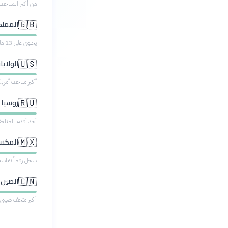
من أكثر المتاحف ا
المملك
🇬🇧
يحتوي على 13 مليون قطعة أثرية، منها حجر رشيد
الولاي
🇺🇸
أكبر متاحف أمريكا، يضم 3 مل
روسيا 
🇷🇺
أحد أقدم المتاحف، يحتوي 
المكسي
🇲🇽
سجل رقماً قياسياً جديدا
الصين 
🇨🇳
أكبر متحف صيني، 