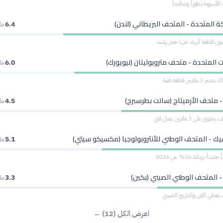
لآسيوية تطوراً وتنظيماً
ة المتحدة - المتحف البريطاني (لندن)
6.4
مل
ات المتحدة - متحف متروبوليتان (نيويورك)
6.0
مل
ايين قطعة فنية
- متحف الأرميتاج (سانت بطرسبرج)
4.5
مل
على 3 ملايين عمل فني
ك - المتحف الوطني للأنثروبولوجيا (مكسيكو سيتي)
5.1
مل
ً بزيادة 36% عن 2024
- المتحف الوطني الصيني (بكين)
3.3
مل
يغطي الفن والتاريخ الصيني
اعرض الكل (12) ←