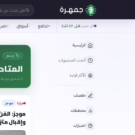
هل تبحث عن 
تدافع
أسواق
ناس
آخر تحديث
قبل 17 ثانية
الرئيسية
🏷️ وسم
أحدث المنشورات
المتاح
الأكثر قراءة
2
منشور مرتبط ب
خلاصات
مرايا
موجز
›
مخططات
موجز: الفن
وإقبال متز
اختبارات