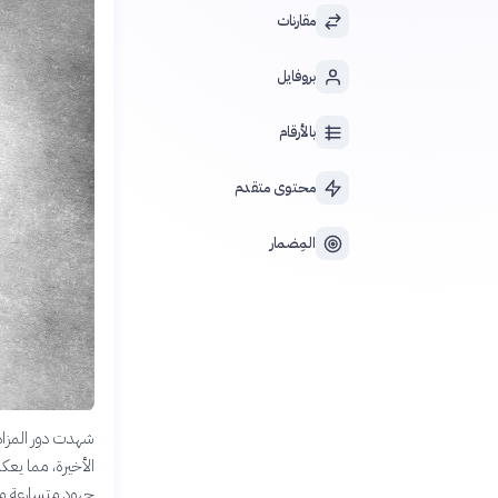
مقارنات
بروفايل
بالأرقام
محتوى متقدم
المِضمار
شهدت دور المزادا
الأخيرة، مما يعك
جهود متسارعة من