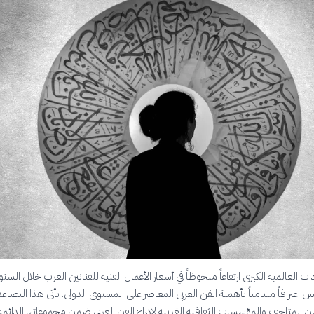
ت العالمية الكبرى ارتفاعاً ملحوظاً في أسعار الأعمال الفنية للفنانين العرب خلال السن
س اعترافاً متنامياً بأهمية الفن العربي المعاصر على المستوى الدولي. يأتي هذا التصا
 المتاحف والمؤسسات الثقافية الغربية لإدراج الفن العربي ضمن مجموعاتها الدائمة،