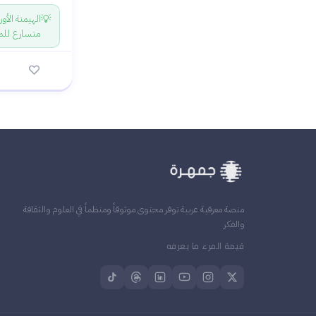
💡
الهيمنة الأو
متسارع للمتا
منصة معرفية عربية توفر محتوى موثوقاً ومنظماً في العلوم والثقافة
والفكر
قيمة المرء ما يعرفه