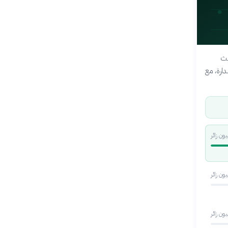
ستقطاباً للزوار حول العالم في عام 2025، حيث
دارة، مع
يون زائر
يون زائر
يون زائر