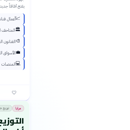
يفتح آفاقاً جدي
📈
أعمال فنان
🏛️
المتاحف ا
🎨
الفنانون ا
💼
الأسواق الخ
💻
المنصات ال
توزيع جغ
مرايا
التوزيع