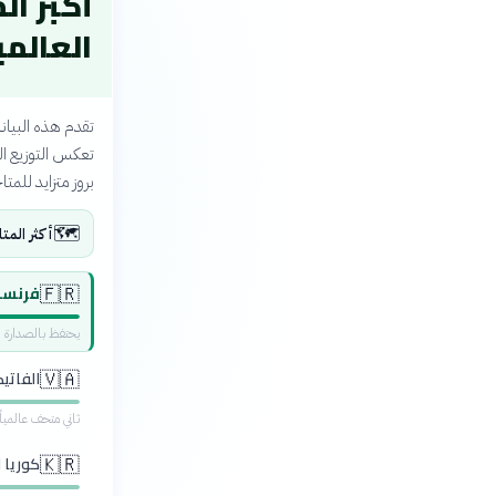
أكبر ال
العالمية 5
تعكس التوزيع الع
بروز متزايد للمت
🗺️
أكثر المتا
فرنسا 
🇫🇷
يحتفظ بالصدارة ا
الفاتي
🇻🇦
ثاني متحف عالميا
كوريا 
🇰🇷