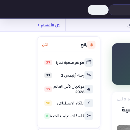
ى
كل الأقسام
رائج
الكل
🗂️
ظواهر صحية نادرة
37
🛰️
رحلة أرتيمس 2
33
مونديال كأس العالم
🔥
27
2026
 3 أشهر
⚡
الذكاء الاصطناعي
18
سية
🎯
فلسفات لترتيب الحياة
6