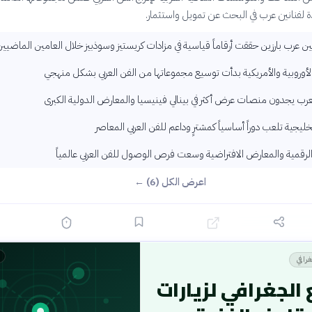
دة لفنانين عرب في البحث عن تمويل واستثمار.
ين عرب بارزين حققت أرقاماً قياسية في مزادات كريستيز وسوذبيز خلال العامين الماضيي
لأوروبية والأمريكية بدأت توسيع مجموعاتها من الفن العربي بشكل منهجي
لعرب يجدون منصات عرض أكثر في بينالي فينيسيا والمعارض الدولية الكبرى
ليجية تلعب دوراً أساسياً كمشترٍ وداعم للفن العربي المعاصر
رقمية والمعارض الافتراضية وسعت فرص الوصول للفن العربي عالمياً
اعرض الكل (6) ←
رافي
 الجغرافي لزيارات