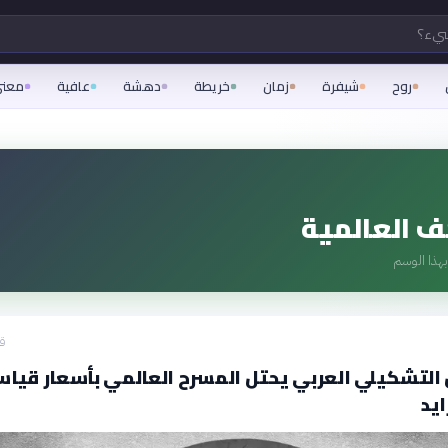
شيء؟
روح
شيفرة
زمان
خريطة
دهشة
عافية
معن
ف العالمية
هذا الوسم
قبل
 التشكيلي العربي يحتل المسرح العالمي بأسعار قيا
ايد