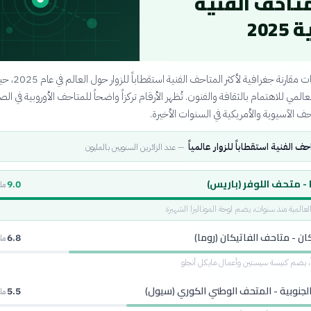
متاحف الفنية
202
تقدم هذه البيانات مقارنة جغرافية لأكثر المتاحف الفنية ا
المي للاهتمام بالثقافة والفنون. تُظهر الأرقام تركزاً واضحاً للمتاحف الأوروبية في الص
احف الآسيوية والأمريكية في السنوات الأخيرة.
حف الفنية استقطاباً للزوار عالمياً
—
عدد الزائرين السنويين بالمليون
- متحف اللوفر (باريس)
9.0
مل
لعالمية منذ سنوات، يضم لوحة الموناليزا الشهيرة
كان - متاحف الفاتيكان (روما)
6.8
مل
ً، يضم كنيسة سيستين وأعمال مايكل أنجلو
الجنوبية - المتحف الوطني الكوري (سيول)
5.5
مل