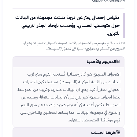
Standard Deviation
مقياس إحصائي يعبّر عن درجة تشتت مجموعة من البيانات
حول متوسطها الحسابي، ويُحسب بإيجاد الجذر التربيعي
للتباين.
📜
المصطلح مترجم من الإنجليزية، والكلمة العربية «انحراف» تعني الانزياح أو
الخروج عن المسار، و«معياري» نسبة إلى المعيار (المتوسط).
📊
المفهوم والأهمية
الانحراف المعياري هو أداة إحصائية تُستخدم لفهم مدى قرب
البيانات من القيمة المركزية (المتوسط). فعندما يكون الانحراف
المعياري صغيراً، فهذا يعني أن البيانات متقاربة وقريبة من المتوسط،
بينما انحراف معياري كبير يدل على أن البيانات متفرقة وبعيدة عن
المتوسط. تكمن أهميته في أنه يوفر صورة واضحة عن مدى التغير
والتنوع في مجموعة البيانات، مما يساعد المحللين والباحثين على
فهم موثوقية المتوسط واستقراره.
🔢
طريقة الحساب