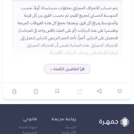
يتم حساب الانحراف المعياري بخطوات متسلسلة: أولاً، نحسب
المتوسط الحسابي لجميع القيم، ثم نحسب الفرق بين كل قيمة
والمتوسط ونربّع كل فرق، وبعدها نجمع كل هذه الفروقات المربعة
ونقسمها على عدد البيانات (أو على العدد ناقص واحد في العينات)،
فنحصل على التباين. أخيراً، نأخذ الجذر التربيعي للتباين لنصل إلى
الانحراف المعياري. هذه العملية تضمن أن الانحراف المعياري
يُعطينا قيمة بنفس وحدات البيانات الأصلية.
اقرأ التفاصيل الكاملة
←
روابط سريعة
قانوني
الرئيسية
شروط الخدمة
الأكثر قراءة
الخصوصية