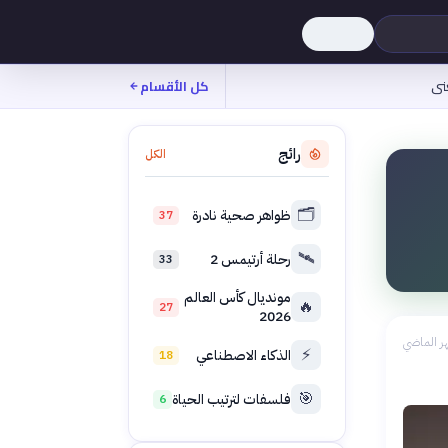
نى
كل الأقسام
رائج
الكل
🗂️
ظواهر صحية نادرة
37
🛰️
رحلة أرتيمس 2
33
مونديال كأس العالم
🔥
27
2026
ر الماضي
⚡
الذكاء الاصطناعي
18
🎯
فلسفات لترتيب الحياة
6