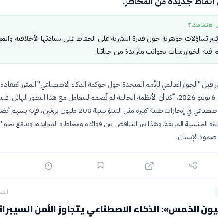
 أنماط جديدة من المخاطر.
ر اهتمامك؟
ُثير تساؤلات جوهرية حول قدرة البشرية على الحفاظ على سيادتها الأخلاقية والمع
 فيه الخوارزميات بجوانب متزايدة من حياتنا.
ر قبل "الحوار العالمي للأمم المتحدة حول حوكمة الذكاء الاصطناعي" المقرر انعقاده 
جنيف ابتداءً من 6 يوليو 2026، أكد أن الأنظمة الحالية لم تُصمم للتعامل مع هذا التطور الهائل. فب
يساهم الذكاء الاصطناعي في إنجازات طبية كبيرة مثل التنبؤ ببنية 200 مليون بروتين، فإنه يسهم
اءة الجنسية المزيفة. وهذا يبرز التناقض بين فوائده ومخاطره المتزايدة، ويدفع نحو "
 صمود الإنسان.
الشه
يون الخمس»: الذكاء الاصطناعي يتجاوز الأمن السيبرا