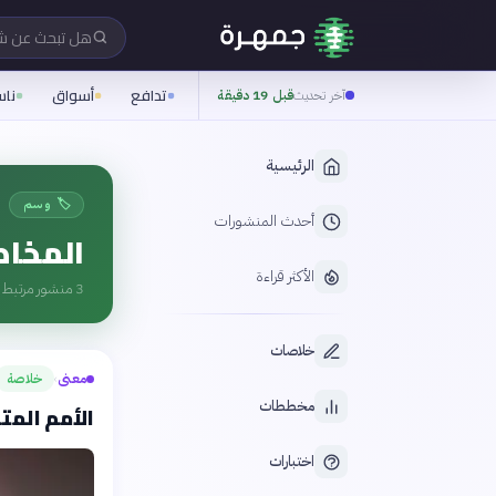
هل تبحث عن 
تدافع
أسواق
نا
آخر تحديث
قبل 19 دقيقة
الرئيسية
🏷️ وسم
أحدث المنشورات
المخاط
الأكثر قراءة
3
منشور مرتبط ب
خلاصات
معنى
خلاصة
›
مخططات
الأمم المت
اختبارات