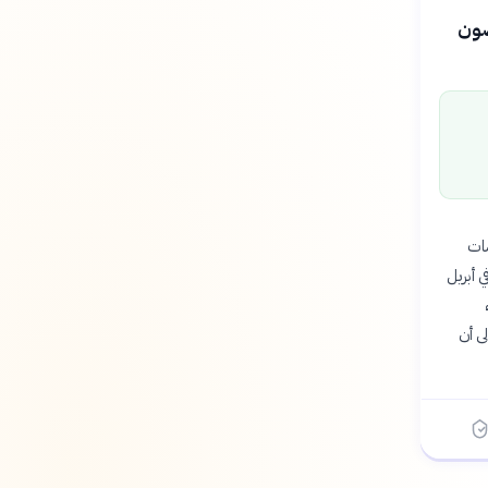
ضون
مات
 أبريل
ى أن