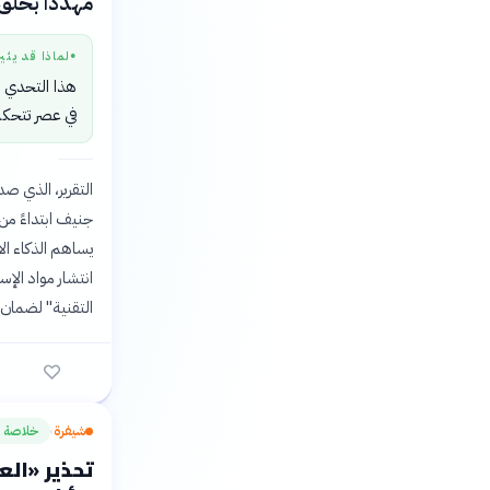
مهددًا بخلق
لماذا قد يثي
●
هذا التحدي ي
في عصر تتحكم
التقرير، الذي صد
انتشار مواد الإس
التقنية" لضمان
شيفرة
خلاصة
›
تحذير «الع