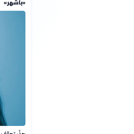
«بأشهر»