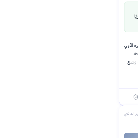
ا
ه الأولي
قة.
عي» في جنيف، ابتداءً من 6 يوليو 2026، آليات وضع
ر الماضي