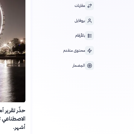
مقارنات
بروفايل
بالأرقام
محتوى متقدم
المِضمار
الاصطناعي تج
أشهر.