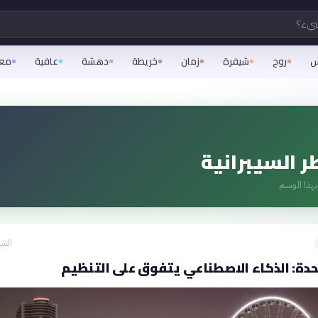
شيء؟
س
روح
شيفرة
زمان
خريطة
دهشة
عافية
مع
ر السيبرانية
هذا الوسم
الشه
حدة: الذكاء الاصطناعي يتفوق على التنظيم