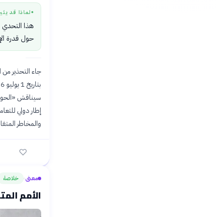
لماذا قد يثي
●
هذا التحدي ي
حول قدرة الإ
جاء التحذير من ا
إطار دولي للتعام
والمخاطر المتفا
معنى
خلاصة
›
الأمم المت