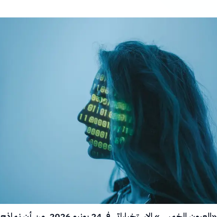
حذّر تحالف «العيون الخمس» الاستخباراتي في 24 يونيو 2026، من أن نماذج