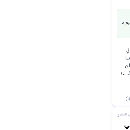
رفية
في
ينما
 أيضاً في
أنسنة
ر الماضي
ني