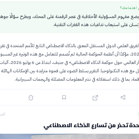
ر اهتمامك؟
ضع مفهوم المسؤولية الأخلاقية في عصر الرقمنة على المحك، ويطرح سؤالًا جوهريً
نسان على استيعاب تداعيات هذه القفزات التقنية.
لفريق العلمي الدولي المستقل المعني بالذكاء الاصطناعي التابع للأمم المتحدة في تقرير
بتاريخ 1 يوليو 2026، مؤكدًا أن أنظمة الحوكمة الحالية لم تُصمم للتعامل مع هذه الوتيرة غير المسبو
سيناقش «الحوار العالمي حول حوكمة الذكاء الاصطنا
ل مع هذه التكنولوجيا. التقرير يسلط الضوء على فجوة متزايدة بين الإمكانات الهائلة
قمة، بما في ذلك استغلاله في نشر المعلومات المضللة والهجمات السيبرانية.
الشه
حدة تحذر من تسارع الذكاء الاصطناعي