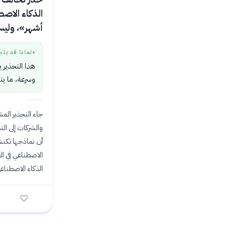
الذكاء الاصط
أشهر»، وليس 
لماذا قد يثي
●
هذا التحذير 
وسرعة، ما يت
جاء التحذير المش
والشركات إلى ال
أن نماذجها تكتش
الاصطناعي في الع
الذكاء الاصطناع