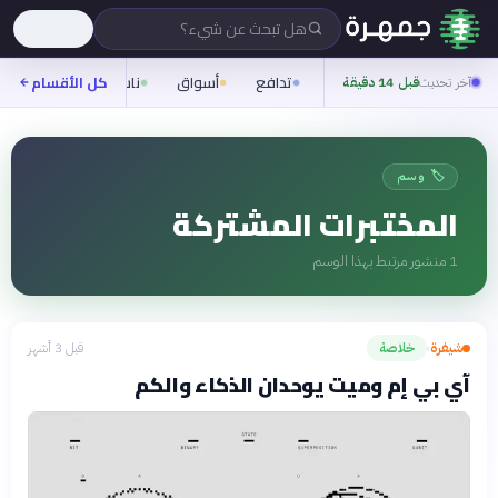
هل تبحث عن شيء؟
تدافع
أسواق
ناس
روح
كل الأقسام
شيف
آخر تحديث
قبل 14 دقيقة
🏷️ وسم
المختبرات المشتركة
1
منشور مرتبط بهذا الوسم
شيفرة
خلاصة
قبل 3 أشهر
›
آي بي إم وميت يوحدان الذكاء والكم