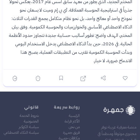
المختبر الجديد، الذي يطور من معهد سابق أسس عام 2017، يعكس تحولاً
جذرياً في استراتيجية الحوسبة العملاقة. آي بي إم وميت لا يسعان نحو
نموذج واحد أو معالج واحد، بل نحو نظام متكامل يجمع القدرات الثلاث:
الذكاء الاصطناعي الأساسي والخوارزميات والحوسبة الكمومية. وفق بيان
المختبر، الهدف واضح: تطوير أساليب حسابية جديدة تتجاوز حدود الأنظمة
الحالية. في 2026، حين بدأ الذكاء الاصطناعي يدخل الاستخدام اليومي
وبدأت الحوسبة الكمومية تقترب من التطبيقات العملية، يصبح هذا
الاندماج ضرورة، لا خيار.
روابط سريعة
قانوني
الرئيسية
شروط الخدمة
الأكثر قراءة
الخصوصية
من نحن
سياسة الكوكيز
منصة معرفية عربية توفر
فريق جمهرة
سياسة الذكاء الاصطناعي
محتوى موثوقاً ومنظماً في
مكافآت جمهرة