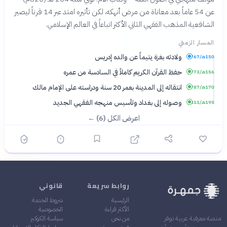
عن 54 عاماً بعد معاناة من مرض أنهكه، لكن تأثيره امتد عبر 14 قرناً ليصير
الشافعية المذهب الفقهي الثاني الأكثر اتباعاً في العالم الإسلامي.
المسار الزمني
ولادته بغزة يتيماً عن والده إدريس
150هـ/767م
حفظ القرآن الكريم كاملاً في السادسة من عمره
156هـ/773م
انتقاله إلى المدينة بعمر 20 سنة ودراسته على الإمام مالك
170هـ/787م
وصوله إلى بغداد وتأسيس منهجه الفقهي الجديد
195هـ/811م
اعرض الكل (6) ←
روابط سريعة
قانوني
الرئيسية
شروط الخدمة
الأكثر قراءة
الخصوصية
من نحن
سياسة الكوكيز
منصة معرفية عربية توفر