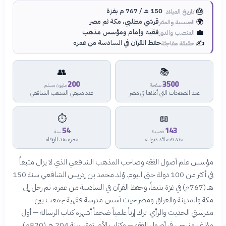
🎂
150 هـ / 767 م بغزة
تاريخ الميلاد
🌍
قرشي مطلبي، مكة ثم مصر
الجنسية والمقر
💼
فقيه وإمام ومؤسس مذهب
المنصب والدور
✍️
حفظ القرآن في السادسة من عمره
حقيقة مفاجئة
👥
📚
200
3500
صفحة
مليون مسلم
عدد الصفحات التي أملاها في مصر
عدد متتبعي المذهب الشافعي
⏱️
📖
54
143
قصيدة
سنة
عدد قصائد ديوانه
عمره عند الوفاة
مؤسس علم أصول الفقه وصاحب المذهب الشافعي الذي لا يزال متبعاً
في أكثر من 100 دولة حتى اليوم. وُلد محمد بن إدريس الشافعي سنة 150
هـ (767م) في غزة يتيماً، وحفظ القرآن في السادسة من عمره، ثم رحل إلى
مكة والمدينة والعراق ومصر حيث أسس مدرسة فقهية جمعت بين
مدرستي الحديث والرأي. ترك إرثاً علمياً ضخماً أشهره كتاب الرسالة — أول
مؤلف منهجي في أصول الفقه — وكتاب الأم. توفي سنة 204 هـ (820م)