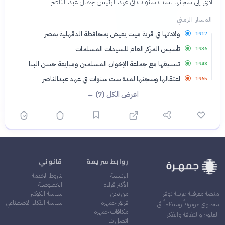
أدى إلى سجنها لست سنوات في عهد الرئيس جمال عبد الناصر.
المسار الزمني
ولادتها في قرية ميت يعيش بمحافظة الدقهلية بمصر
1917
تأسيس المركز العام للسيدات المسلمات
1936
تنسيقها مع جماعة الإخوان المسلمين ومبايعة حسن البنا
1948
اعتقالها وسجنها لمدة ست سنوات في عهد عبدالناصر
1965
اعرض الكل (7) ←
روابط سريعة
قانوني
الرئيسية
شروط الخدمة
الأكثر قراءة
الخصوصية
من نحن
سياسة الكوكيز
منصة معرفية عربية توفر
فريق جمهرة
سياسة الذكاء الاصطناعي
محتوى موثوقاً ومنظماً في
مكافآت جمهرة
العلوم والثقافة والفكر
اتصل بنا