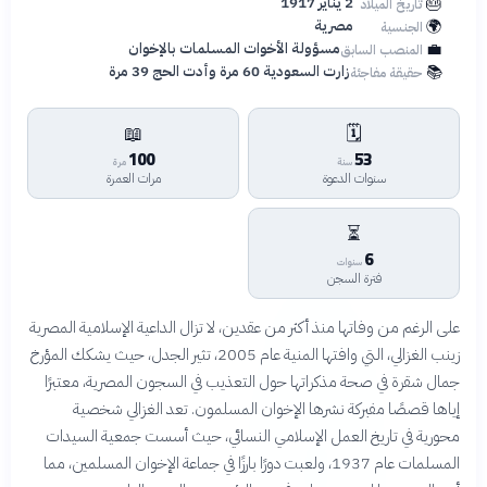
🎂
2 يناير 1917
تاريخ الميلاد
🌍
مصرية
الجنسية
💼
مسؤولة الأخوات المسلمات بالإخوان
المنصب السابق
📚
زارت السعودية 60 مرة وأدت الحج 39 مرة
حقيقة مفاجئة
📖
🗓️
100
53
سنة
مرة
سنوات الدعوة
مرات العمرة
⏳
6
سنوات
فترة السجن
على الرغم من وفاتها منذ أكثر من عقدين، لا تزال الداعية الإسلامية المصرية
زينب الغزالي، التي وافتها المنية عام 2005، تثير الجدل، حيث يشكك المؤرخ
جمال شقرة في صحة مذكراتها حول التعذيب في السجون المصرية، معتبرًا
إياها قصصًا مفبركة نشرها الإخوان المسلمون. تعد الغزالي شخصية
محورية في تاريخ العمل الإسلامي النسائي، حيث أسست جمعية السيدات
المسلمات عام 1937، ولعبت دورًا بارزًا في جماعة الإخوان المسلمين، مما