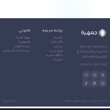
روابط سريعة
قانوني
الرئيسية
شروط الخدمة
الأكثر قراءة
الخصوصية
من نحن
سياسة الكوكيز
منصة معرفية عربية توفر
فريق جمهرة
سياسة الذكاء الاصطناعي
محتوى موثوقاً ومنظماً في
مكافآت جمهرة
العلوم والثقافة والفكر
اتصل بنا
قيمة المرء ما يعرفه
©
2026
جمهرة — جميع الحقوق محفوظة
مُحدَّث يوميًا