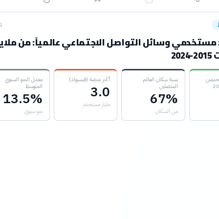
ق
 مستخدمي وسائل التواصل الاجتماعي عالمياً: من ملاي
202
خدمين
نسبة سكان العالم
أكبر منصة (فيسبوك)
معدل النمو السنوي
المتصلين
المتوسط
3.0
13.5%
67%
مليار مستخدم
من السكان
نمو سنوي