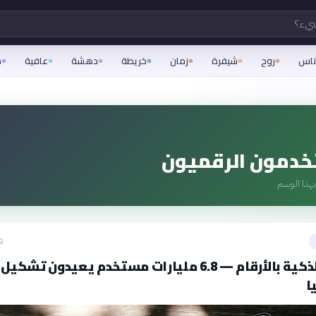
شيء؟
اس
روح
شيفرة
زمان
خريطة
دهشة
عافية
م
خدمون الرقميون
هذا الوسم
ق
الهواتف الذكية بالأرقام — 6.8 مليارات مستخدم يعيدون تشكيل
ا