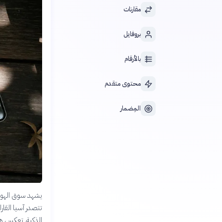
مقارنات
بروفايل
بالأرقام
محتوى متقدم
المِضمار
تتصدر آسيا القا
الذكية. تعكس هذ