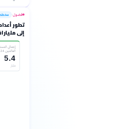
فضول
مخطط
›
تطور أعداد
إلى مليارات 2015-4
إجمالي المست
العالميين 2024
5.4
مليار