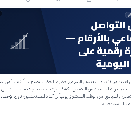
ام
 التواصل
اعي بالأرقام —
 رقمية على
 اليومية
لاجتماعي غيّرت طريقة تفاعل البشر مع بعضهم البعض، لتصبح جزءاً لا يتجزأ من حيا
لم يضم مليارات المستخدمين النشطين، تكشف الأرقام حجم تأثير هذه المنصات على 
جتماعي والسياسي. من الوقت المستغرق يومياً إلى أعداد المستخدمين، تروي الإحصا
 مسار المجتمعات.