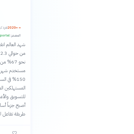
2020
قفزة كب
المصدر:
DataReportal و ial
شهد العالم انف
150% في ا
المستهلكين الع
للتسويق والأع
أصبح جزءاً أسا
طريقة تفاعل ال