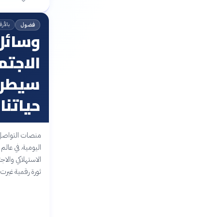
بالأرق
فضول
وسائل
الاجتم
سيطرة
حياتنا
منصات التواصل ا
اليومية. في عا
الاستهلاكي والا
ثورة رقمية غيرت