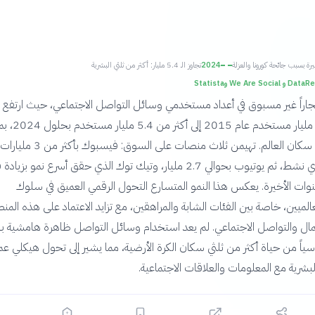
يرة بسبب جائحة كورونا والعزلة
2024
تجاوز الـ 5.4 مليار: أكثر من ثلثي البشرية
We Are Soc وStatista
جاراً غير مسبوق في أعداد مستخدمي وسائل التواصل الاجتماعي، حيث ارتفع ا
من حوالي 2.3 مليار مستخدم ع
نحو 67% من سكان العالم. تهيمن ثلاث منصات على السوق: فيسبوك بأكثر من 3 مليارات
مستخدم شهري نشط، ثم يوتيوب بحوالي 2.7 مليار، وتيك توك الذي حقق أسرع نمو بز
لسنوات الأخيرة. يعكس هذا النمو المتسارع التحول الرقمي العميق في سلوك
الميين، خاصة بين الفئات الشابة والمراهقين، مع تزايد الاعتماد على هذه الم
مال والتواصل الاجتماعي. لم يعد استخدام وسائل التواصل ظاهرة هامشية ب
سياً من حياة أكثر من ثلثي سكان الكرة الأرضية، مما يشير إلى تحول هيكلي عم
بشرية مع المعلومات والعلاقات الاجتماعية.