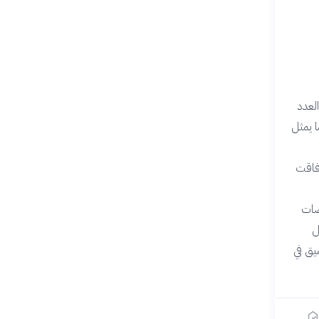
لعدد
ام 2015 إلى أكثر من 5.4 مليار مستخدم بحلول 2024، بما يمثل
يادة فاقت
نصات
ل
يق في