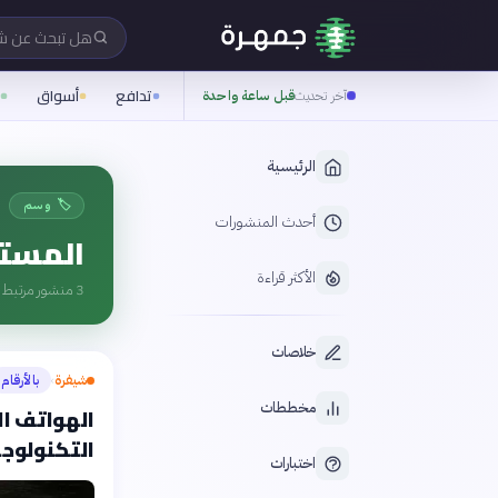
هل تبحث عن 
تدافع
أسواق
ن
آخر تحديث
قبل ساعة واحدة
الرئيسية
🏷️ وسم
أحدث المنشورات
المست
الأكثر قراءة
3
منشور مرتبط ب
خلاصات
شيفرة
بالأرقام
›
مخططات
التكنولوجي
اختبارات