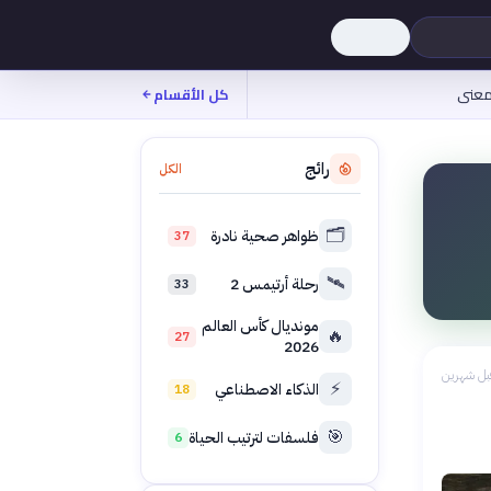
عنى
كل الأقسام
رائج
الكل
🗂️
ظواهر صحية نادرة
37
🛰️
رحلة أرتيمس 2
33
مونديال كأس العالم
🔥
27
2026
بل شهرين
⚡
الذكاء الاصطناعي
18
🎯
فلسفات لترتيب الحياة
6