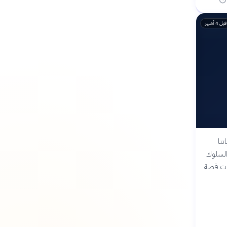
قبل 4 أشهر
تنا
السلوك
ءات قصة