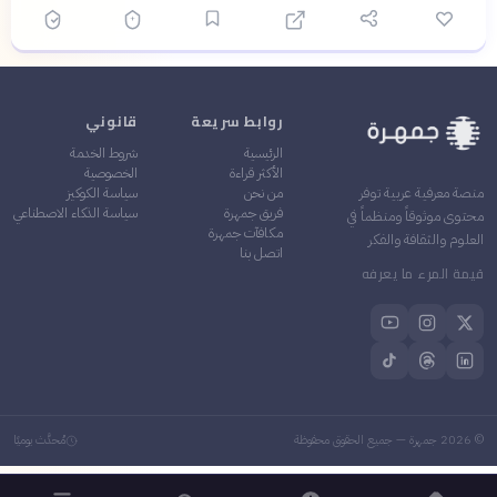
روابط سريعة
قانوني
الرئيسية
شروط الخدمة
الأكثر قراءة
الخصوصية
من نحن
سياسة الكوكيز
منصة معرفية عربية توفر
فريق جمهرة
سياسة الذكاء الاصطناعي
محتوى موثوقاً ومنظماً في
مكافآت جمهرة
العلوم والثقافة والفكر
اتصل بنا
قيمة المرء ما يعرفه
©
2026
جمهرة — جميع الحقوق محفوظة
مُحدَّث يوميًا