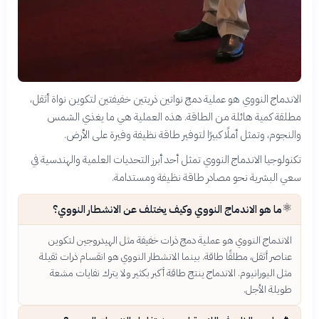
الاندماج النووي هو عملية دمج نواتين ذريتين خفيفتين لتكوين نواة أثقل،
مطلقة كمية هائلة من الطاقة. هذه العملية هي ما يغذي الشمس
والنجوم، وتمثل أملًا كبيرًا لتوفير طاقة نظيفة وفيرة على الأرض.
تكنولوجيا الاندماج النووي تمثل أحد أبرز التحديات العلمية والهندسية في
سعي البشرية نحو مصادر طاقة نظيفة ومستدامة.
⚛️
ما هو الاندماج النووي وكيف يختلف عن الانشطار النووي؟
الاندماج النووي هو عملية دمج ذرات خفيفة مثل الهيدروجين لتكوين
عناصر أثقل، مطلقًا طاقة. بينما الانشطار النووي هو انقسام ذرات ثقيلة
مثل اليورانيوم. الاندماج ينتج طاقة أكبر بكثير ولا يترك نفايات مشعة
طويلة الأجل.