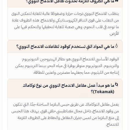
🔥
ما هي الظروف اللازمة لحدوث تفاعل الاندماج النووي؟
يتطلب الاندماج النووي درجات حرارة وضغوطًا عالية للغاية لتمكين النوى
من التغلب على قوى التنافر الكهروستاتيكي والاندماج. هذه الظروف عادة
ما توجد في قلب النجوم، وهي صعبة للغاية لتحقيقها والتحكم فيها على
الأرض.
💧
ما هي المواد التي تستخدم كوقود لتفاعلات الاندماج النووي؟
الوقود الأساسي للاندماج النووي هو نظائر الهيدروجين: الديوتيريوم
والتريتيوم. الديوتيريوم متوفر بوفرة في مياه البحر، بينما التريتيوم يمكن
إنتاجه من الليثيوم، مما يجعلهما مصدرين واعدين للطاقة.
🌀
ما هو مبدأ عمل مفاعل الاندماج النووي من نوع توكاماك
(Tokamak)؟
يعمل مفاعل التوكاماك عن طريق حبس البلازما الساخنة جدًا، التي تتكون
من وقود الاندماج، داخل مجال مغناطيسي حلقي قوي. يهدف هذا الحبس
إلى منع البلازما من لمس جدران المفاعل والحفاظ على الظروف اللازمة
للاندماج.