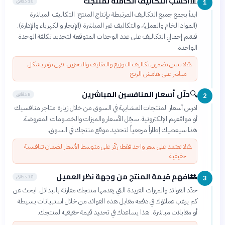
احسب التكاليف الكاملة لمنتجك
📊
10 دقائق
1
ابدأ بجمع جميع التكاليف المرتبطة بإنتاج المنتج: التكاليف المباشرة
(المواد الخام والعمل)، والتكاليف غير المباشرة (الإيجار والكهرباء والإدارة).
قسّم إجمالي التكاليف على عدد الوحدات المتوقعة لتحديد تكلفة الوحدة
الواحدة.
⚠️
لا تنسَ تضمين تكاليف التوزيع والتغليف والتخزين، فهي تؤثر بشكل
مباشر على هامش الربح
حلّل أسعار المنافسين المباشرين
🔍
8 دقائق
2
ادرس أسعار المنتجات المشابهة في السوق من خلال زيارة متاجر منافسيك
أو مواقعهم الإلكترونية. سجّل الأسعار والميزات والخصومات المعروضة.
هذا سيعطيك إطاراً مرجعياً لتحديد موقع منتجك في السوق.
⚠️
لا تعتمد على سعر واحد فقط؛ ركّز على متوسط الأسعار لضمان تنافسية
حقيقية
افهم قيمة المنتج من وجهة نظر العميل
👥
10 دقائق
3
حدّد الفوائد والميزات الفريدة التي يقدمها منتجك مقارنة بالبدائل. ابحث عن
كم يرغب عملاؤك في دفعه مقابل هذه الفوائد من خلال استبيانات بسيطة
أو مقابلات مباشرة. هذا يساعدك في تحديد قيمة حقيقية لمنتجك.