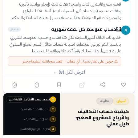
قسّم مصروفاتك إلى فئات واضحة: نفقات ثابتة (إيجار، رواتب، تأمين)
ونفقات متغيرة (مواد خام، كهرباء، مواصلات). أضف فئة للطوارئ
والمصروفات غير المتوقعة. هذا التصنيف يسهل عليك المتابعة والتحكم.
حساب متوسط كل نفقة شهرية
🧮
6 دقائق
4
خذ بيانات الثلاثة أشهر السابقة لكل فئة نفقات واحسب المتوسط الشهري.
بالنسبة للفواتير غير المنتظمة (صيانة معدات مثلاً)، اقسم المبلغ السنوي
على 12 شهراً. هذا يعطيك رقماً أكثر دقة وواقعية للتخطيط.
⚠️
احرص على عدم نسيان أي نفقات — تفقد سجلاتك القديمة بحذر
اعرض الكل (8) ←
تحديد جميع التكاليف الثابتة
قبل 4 أشهر
1
خطوات
أسواق
حساب التكاليف المتغيرة
كيفية حساب التكاليف
2
والأرباح للمشروع الصغير:
جمع إجمالي التكاليف
3
دليل عملي
تحديد سعر البيع المناسب
4