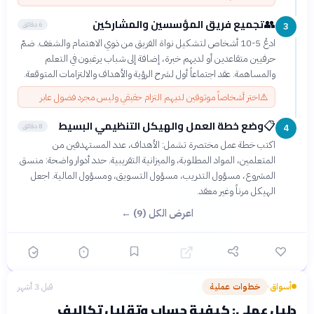
تجميع فريق المؤسسين والمشاركين
👥
6 دقائق
3
ادعُ 5-10 أشخاص لتشكيل نواة الفريق من ذوي الاهتمام والشغف. ضمّ
حرفيين متقاعدين أو لديهم خبرة، إضافة إلى شباب يرغبون في التعلم
والمساهمة. عقد اجتماعاً أول لشرح الرؤية والأهداف والالتزامات المتوقعة.
⚠️
اختر أشخاصاً موثوقين لديهم التزام حقيقي وليس مجرد فضول عابر
وضع خطة العمل والهيكل التنظيمي البسيط
📋
8 دقائق
4
اكتب خطة عمل مختصرة تشمل: الأهداف، عدد المستهدفين من
المتعلمين، المواد المطلوبة، والميزانية التقريبية. حدد أدوار واضحة: منسق
المشروع، مسؤول التدريب، مسؤول التسويق، ومسؤول المالية. اجعل
الهيكل مرناً وغير معقد.
اعرض الكل (9) ←
أسواق
خطوات عملية
قبل 3 أشهر
›
دليل عملي: كيفية حساب وتقليل تكاليف