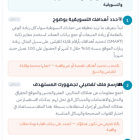
والتسويقية
حدد أهدافك التسويقية بوضوح
🎯
5 دقائق
1
ابدأ بتعريف ما تريد تحقيقه من حملتك التسويقية سواء كان زيادة الوعي
بالعلامة أو زيادة المبيعات أو جمع بيانات العملاء. استخدم معايير ذكية
(SMART) لتحديد أهدافك بأرقام قابلة للقياس. على سبيل المثال: زيادة
زيارات الموقع بنسبة 50% خلال 3 أشهر أو الحصول على 100 عميل جديد
شهرياً.
⚠️
تجنب تحديد أهداف غامضة أو غير واقعية — اجعلها محددة وقابلة
للقياس والتتبع
ارسم ملف تفصيلي لجمهورك المستهدف
👥
8 دقائق
2
اجمع معلومات عن عملائك المثاليين: العمر والجنس والموقع الجغرافي
والدخل والاهتمامات والمشاكل التي تحل لهم. يمكنك الاستفسار من
عملائك الحاليين أو إجراء استطلاعات بسيطة. هذا الملف سيساعدك في
اختيار القنوات الصحيحة والرسائل المناسبة.
⚠️
لا تفترض من تكون عملاؤك — اعتمد على بيانات فعلية وملاحظات
واقعية