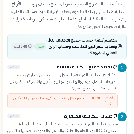
يواجه أصحاب المشاريع الصغيرة صعوبة في تتبع تكاليفهم وحساب الأرباح
الفعلية. هذا الدليل يعلمك خطوة بخطوة كيفية تنظيم حساباتك المالية
وفهم ربحيتك الحقيقية. باتباع هذه الخطوات ستتمكن من اتخاذ قرارات
مالية صحيحة لتطوير مشروعك.
ستتعلم كيفية حساب جميع التكاليف بدقة
🎯
وتحديد سعر البيع المناسب وحساب الربح
سهل
⏱
45 دقيقة
الفعلي لمشروعك
تحديد جميع التكاليف الثابتة
📋
8 دقائق
1
ابدأ بإدراج التكاليف التي تدفعها بشكل منتظم بغض النظر عن حجم
المبيعات. تشمل الإيجار والرواتب والفواتير والتأمين والاشتراكات. اكتب كل
بند على حدة مع المبلغ الشهري.
⚠️
لا تنسَ التكاليف الصغيرة مثل الإنترنت والكهرباء؛ فمجموعها قد يكون
كبيراً
حساب التكاليف المتغيرة
🛒
7 دقائق
2
سجل التكاليف التي تتغير حسب عدد المنتجات أو الخدمات المباعة.
تشمل تكلفة المواد الخام والتغليف والشحن والعمولات. احسبها بناءً على