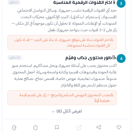
اختر القنوات الرقمية المناسبة
📱
6 دقائق
3
حدد أي القنوات الرقمية تناسب جمهورك: وسائل التواصل الاجتماعي
(فيسبوك، إنستجرام، لينكدإن)، البريد الإلكتروني، محركات البحث،
المدونات، أو الإعلانات الممولة. لا تحاول أن تكون موجوداً في كل مكان —
ركز على 2-3 قنوات حيث يتواجد جمهورك بفعل.
⚠️
اختر القنوات بناءً على موقع جمهورك، لا بناءً على الترند — قد لا تكون
كل القنوات مناسبة لمشروعك
طور محتوى جذاب وقيّم
📝
10 دقائق
4
اكتب محتوى يجيب على أسئلة جمهورك ويحل مشاكلهم. استخدم صور
عالية الجودة وفيديوهات قصيرة وكتابة واضحة وسهلة. اجعل المحتوى
متنوعاً: منشورات تعليمية، عروض خاصة، قصص نجاح، نصائح عملية.
جدول منتظم للنشر يعزز الثقة والالتزام.
⚠️
تجنب المحتوى الترويجي المباشر والمزعج — ركز على تقديم قيمة
حقيقية أولاً
اعرض الكل (8) ←