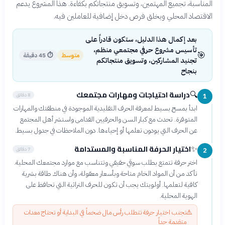
المناسبة، تجميع المهتمين، وتسويق منتجاتكم بكفاءة. هذا المشروع يدعم
الاقتصاد المحلي ويخلق فرص دخل إضافية للعاملين فيه.
بعد إكمال هذا الدليل، ستكون قادراً على
تأسيس مشروع حرفي مجتمعي منظم،
🎯
متوسط
⏱
45 دقيقة
تجنيد المشاركين، وتسويق منتجاتكم
بنجاح
دراسة احتياجات ومهارات مجتمعك
🔍
8 دقائق
1
ابدأ بمسح بسيط لمعرفة الحرف التقليدية الموجودة في منطقتك والمهارات
المتوفرة. تحدث مع كبار السن والحرفيين القدامى واستشر أهل المجتمع
عن الحرف التي يودون تعلمها أو إحياءها. دون الملاحظات في جدول بسيط.
اختيار الحرفة المناسبة والمستدامة
✨
7 دقائق
2
اختر حرفة تتمتع بطلب سوقي حقيقي وتتناسب مع موارد مجتمعك المحلية.
تأكد من أن المواد الخام متاحة وبأسعار معقولة، وأن هناك طاقة بشرية
كافية لتعلمها. أولويتك يجب أن تكون للحرف التراثية التي تحافظ على
الهوية المحلية.
⚠️
تجنب اختيار حرفة تتطلب رأس مال ضخماً في البداية أو تحتاج معدات
متقدمة جداً