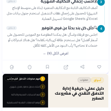
احسب إجمالي التكاليف الشهرية
💰
6 دقائق
3
أضف التكاليف الثابتة مع التكاليف المتغيرة (بناءً على متوسط الإنتاج
الشهري) للحصول على إجمالي نفقات التشغيل. استخدم جدول بيانات مثل
Excel أو Google Sheets لتسهيل العملية.
حلّل كل بند بحثاً عن فرص التوفير
🔍
8 دقائق
4
اجلس مع فريقك واسأل: هل يمكننا المفاوضة مع الموردين للحصول على
أسعار أفضل؟ هل نستخدم طاقة كهربائية بكفاءة؟ هل هناك اشتراكات أو
خدمات لا نحتاجها؟ رتّب البنود من الأعلى كلفة للأقل.
اعرض الكل (9) ←
فهم مكونات التدفق النقدي الأساسية
قبل 4 أشهر
1
خطوات
أسواق
إنشاء جدول تدفق نقدي شهري
دليل عملي: كيفية إدارة
2
التدفق النقدي في مشروعك
تتبع الحسابات المدينة والدائنة
3
الصغير
توقع التدفقات النقدية المستقبلية
4