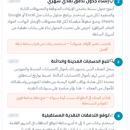
إنشاء جدول تدفق نقدي شهري
📋
10 دقائق
2
أنشئ جدول بسيط يتضمن الإيرادات المتوقعة والمصروفات الثابتة
والمتغيرة لكل شهر. استخدم برنامج جداول بيانات مثل Excel أو Google
Sheets، وضع صفوفاً منفصلة لكل فئة مصروفات (الإيجار، الرواتب، المواد
الخام، المرافق). احرص على تحديث الجدول بناءً على بيانات حقيقية من
أشهرك السابقة.
⚠️
تجنب تقدير الأرقام عشوائياً — استخدم بيانات من فترات سابقة لدقة
أفضل
تتبع الحسابات المدينة والدائنة
🔍
8 دقائق
3
سجل العملاء الذين يدينون لك بأموال (الحسابات المدينة) والموردين
الذين تدين لهم بأموال (الحسابات الدائنة). اضبط تواريخ استحقاق
محددة لكل عملية، وراقب الفترة الزمنية بين دفعك للموردين واستقبالك
للأموال من العملاء — هذا يؤثر مباشرة على سيولتك النقدية.
⚠️
تأخر العملاء في الدفع قد يسبب أزمة سيولة — ضع نظام متابعة قوي
للفواتير المستحقة
توقع التدفقات النقدية المستقبلية
📈
8 دقائق
4
استخدم بيانات من 3 إلى 6 أشهر سابقة لتوقع التدفقات في الشهور القادمة.
حدد المواسم التي تشهد إيرادات عالية أو منخفضة، وخذ في الاعتبار