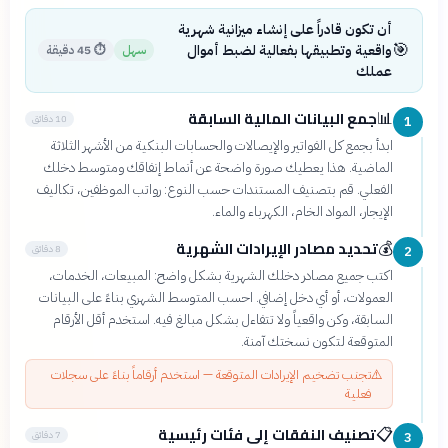
أن تكون قادراً على إنشاء ميزانية شهرية
🎯
واقعية وتطبيقها بفعالية لضبط أموال
سهل
⏱
45 دقيقة
عملك
جمع البيانات المالية السابقة
📊
10 دقائق
1
ابدأ بجمع كل الفواتير والإيصالات والحسابات البنكية من الأشهر الثلاثة
الماضية. هذا يعطيك صورة واضحة عن أنماط إنفاقك ومتوسط دخلك
الفعلي. قم بتصنيف المستندات حسب النوع: رواتب الموظفين، تكاليف
الإيجار، المواد الخام، الكهرباء والماء.
تحديد مصادر الإيرادات الشهرية
💰
8 دقائق
2
اكتب جميع مصادر دخلك الشهرية بشكل واضح: المبيعات، الخدمات،
العمولات، أو أي دخل إضافي. احسب المتوسط الشهري بناءً على البيانات
السابقة، وكن واقعياً ولا تتفاءل بشكل مبالغ فيه. استخدم أقل الأرقام
المتوقعة لتكون نسختك آمنة.
⚠️
تجنب تضخيم الإيرادات المتوقعة — استخدم أرقاماً بناءً على سجلات
فعلية
تصنيف النفقات إلى فئات رئيسية
📋
7 دقائق
3