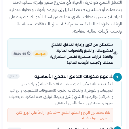
التدفق النقدي هو شريان الحياة لأي مشروع صغير، وإدارته بفعالية تحدد
بقاء عملك أو فشله. يهدف هذا الدليل إلى تزويدك بأدوات وخطوات عملية
لمراقبة وتحسين تدفقك النقدي، مما يضمن استقرار أموالك وقدرتك على
الوفاء بالالتزامات المالية. ستتعلم كيفية التنبؤ بالتدفقات المستقبلية
وتجنب الأزمات المالية المفاجئة.
ستتمكن من تتبع وإدارة التدفق النقدي
لمشروعك، والتنبؤ بالفجوات المالية،
🎯
متوسط
⏱
45 دقيقة
واتخاذ قرارات مستنيرة تضمن استمرارية
عملك وتجنب الأزمات المالية
فهم مكونات التدفق النقدي الأساسية
📊
5 دقائق
1
ابدأ بتحديد ثلاثة مكونات رئيسية: التدفقات الداخلة (الإيرادات من
المبيعات والقروض)، والتدفقات الخارجة (المصروفات التشغيلية والرواتب
والضرائب)، والرصيد النقدي (الفرق بينهما). توثيق هذه المكونات يعطيك
صورة واضحة عن وضعك المالي الحقيقي.
⚠️
لا تخلط بين الربح والتدفق النقدي — قد تكون رابحاً على الورق لكن
بدون سيولة نقدية