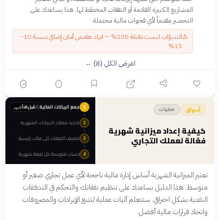
المشاريع الكبيرة القادمة أو النفقات المخطط لها. هذا يساعدك على
التحضير مقدماً لأي فجوات مالية محتملة.
⚠️
التنبؤات ليست دقيقة 100% — اترك هامش أمان إضافي بنسبة 10-
15%
اعرض الكل (8) ←
جمع البيانات المالية السابقة
قبل 4 أشهر
1
خطوات
أسواق
تحديد مصادر الإيرادات الشهرية
2
كيفية إعداد ميزانية شهرية
فعّالة لعملك التجاري
تصنيف النفقات إلى فئات رئيسية
3
حساب متوسط كل نفقة شهرية
4
تعتبر الميزانية الشهرية أساس إدارة مالية ناجحة لأي عمل تجاري صغير أو
متوسط. هذا الدليل يساعدك على تنظيم نفقاتك والتحكم في التدفقات
النقدية بشكل احترافي. ستتعلم آليات عملية لتتبع الإيرادات والمصروفات
واتخاذ قرارات مالية أفضل.