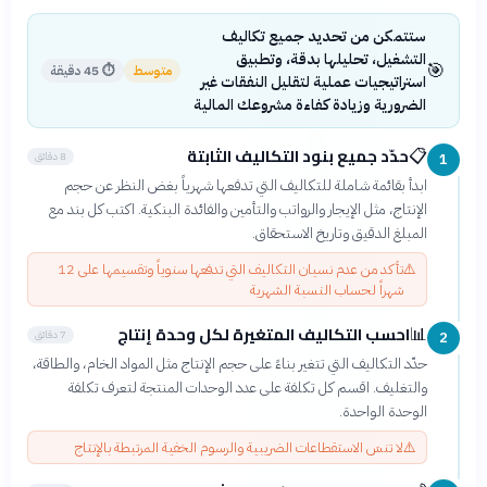
ستتمكن من تحديد جميع تكاليف
التشغيل، تحليلها بدقة، وتطبيق
🎯
متوسط
⏱
45 دقيقة
استراتيجيات عملية لتقليل النفقات غير
الضرورية وزيادة كفاءة مشروعك المالية
حدّد جميع بنود التكاليف الثابتة
📋
8 دقائق
1
ابدأ بقائمة شاملة للتكاليف التي تدفعها شهرياً بغض النظر عن حجم
الإنتاج، مثل الإيجار والرواتب والتأمين والفائدة البنكية. اكتب كل بند مع
المبلغ الدقيق وتاريخ الاستحقاق.
⚠️
تأكد من عدم نسيان التكاليف التي تدفعها سنوياً وتقسيمها على 12
شهراً لحساب النسبة الشهرية
احسب التكاليف المتغيرة لكل وحدة إنتاج
📊
7 دقائق
2
حدّد التكاليف التي تتغير بناءً على حجم الإنتاج مثل المواد الخام، والطاقة،
والتغليف. اقسم كل تكلفة على عدد الوحدات المنتجة لتعرف تكلفة
الوحدة الواحدة.
⚠️
لا تنسَ الاستقطاعات الضريبية والرسوم الخفية المرتبطة بالإنتاج