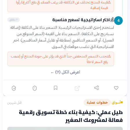
⚠️
قيمة المنتج تختلف عن التكلفة؛ قد يرغب العملاء في دفع أكثر إذا رأوا
قيمة إضافية
اختر استراتيجية تسعير مناسبة
💰
7 دقائق
4
استخدم إحدى الاستراتيجيات الرئيسية: التسعير بناءً على التكلفة (إضافة
نسبة ربح على التكلفة)، التسعير بناءً على القيمة (السعر المتوقع من
العميل)، أو التسعير التنافسي (مطابقة أو تقليل أسعار المنافسين). اختر
الاستراتيجية التي تناسب موقعك في السوق.
⚠️
تجنب التسعير المنخفض جداً الذي قد يؤثر على جودة المنتج أو يُصعب
رفع السعر لاحقاً
اعرض الكل (7) ←
أسواق
خطوات عملية
قبل شهرين
›
دليل عملي: كيفية بناء خطة تسويق رقمية
فعالة لمشروعك الصغير