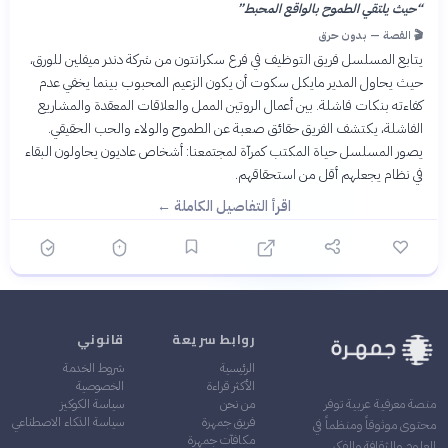
“
حيث يلتقي الطموح بالواقع المحبط
”
🎬 القصة — بدون حرق
يتابع المسلسل فريق التوظيف في فرع سكرانتون من شركة دندر ميفلين للورق،
حيث يحاول المدير مايكل سكوت أن يكون الزعيم المحبوب بينما يخفي عدم
كفاءته بنكات فاشلة. بين أعمال الروتين الممل والعلاقات المعقدة والمشاريع
الفاشلة، يكتشف الفريق حقائق صعبة عن الطموح والولاء والحب الحقيقي.
يصور المسلسل حياة المكتب كمرآة لمجتمعنا: أشخاص عاديون يحاولون البقاء
في نظام يجعلهم أقل من استحقاقهم.
اقرأ التفاصيل الكاملة ←
روابط سريعة
قانوني
الرئيسية
شروط الخدمة
الأكثر قراءة
الخصوصية
من نحن
سياسة الكوكيز
منصة معرفية عربية توفر
فريق جمهرة
سياسة الذكاء الاصطناعي
محتوى موثوقاً ومنظماً في
مكافآت جمهرة
العلوم والثقافة والفكر