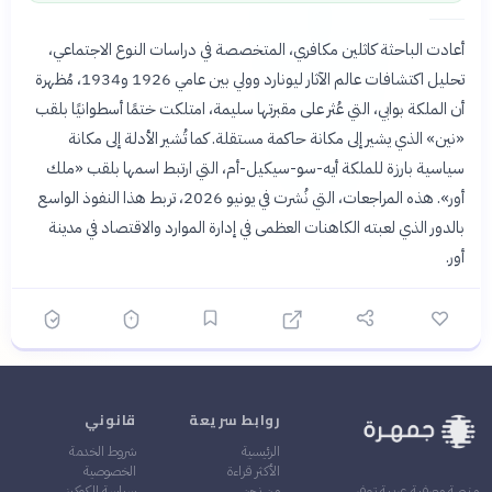
أعادت الباحثة كاثلين مكافري، المتخصصة في دراسات النوع الاجتماعي،
تحليل اكتشافات عالم الآثار ليونارد وولي بين عامي 1926 و1934، مُظهرة
أن الملكة بوابي، التي عُثر على مقبرتها سليمة، امتلكت ختمًا أسطوانيًا بلقب
«نين» الذي يشير إلى مكانة حاكمة مستقلة. كما تُشير الأدلة إلى مكانة
سياسية بارزة للملكة أيه-سو-سيكيل-أم، التي ارتبط اسمها بلقب «ملك
أور». هذه المراجعات، التي نُشرت في يونيو 2026، تربط هذا النفوذ الواسع
بالدور الذي لعبته الكاهنات العظمى في إدارة الموارد والاقتصاد في مدينة
أور.
روابط سريعة
قانوني
الرئيسية
شروط الخدمة
الأكثر قراءة
الخصوصية
من نحن
سياسة الكوكيز
منصة معرفية عربية توفر