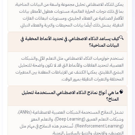
يمكن للذكاء الاصطناعي تحليل مجموعة واسعة من البيانات المناخية،
بما في ذلك درجات الحرارة العالمية، مستويات هطول الأمطار، بيانات
الأقمار الصناعية عن الغطاء الجليدي، ومستويات انبعاثات الغازات
الدفيئة. يشمل ذلك أيضًا بيانات المحيطات والتربة والغطاء النباتي.
🔍
كيف يساعد الذكاء الاصطناعي في تحديد الأنماط المخفية في
البيانات المناخية؟
تستخدم خوارزميات الذكاء الاصطناعي، مثل التعلم الآلي والشبكات
العصبية، لتحديد العلاقات والأنماط التي قد لا تكون واضحة للتحليل
البشري التقليدي. يمكنها الكشف عن الارتباطات المعقدة بين المتغيرات
المختلفة والتغيرات الدقيقة بمرور الوقت.
🧠
ما هي أنواع نماذج الذكاء الاصطناعي المستخدمة لتحليل
المناخ؟
تشمل النماذج المستخدمة الشبكات العصبية الاصطناعية (ANNs)،
وشبكات التعلم العميق (Deep Learning)، والتعلم المعزز
(Reinforcement Learning). تُستخدم هذه النماذج في مهام مثل
التصنيف، والانحدار، والتنبؤ بالسلاسل الزمنية.