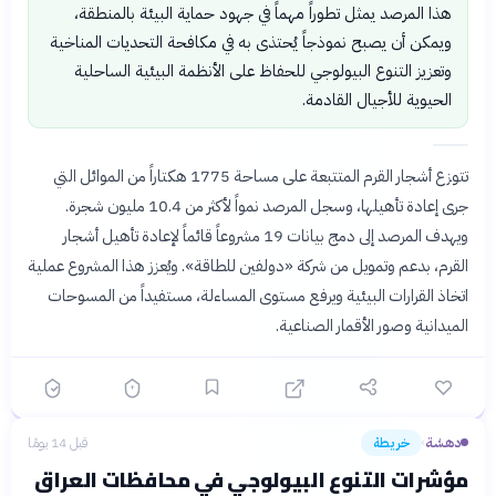
هذا المرصد يمثل تطوراً مهماً في جهود حماية البيئة بالمنطقة،
ويمكن أن يصبح نموذجاً يُحتذى به في مكافحة التحديات المناخية
وتعزيز التنوع البيولوجي للحفاظ على الأنظمة البيئية الساحلية
الحيوية للأجيال القادمة.
تتوزع أشجار القرم المتتبعة على مساحة 1775 هكتاراً من الموائل التي
جرى إعادة تأهيلها، وسجل المرصد نمواً لأكثر من 10.4 مليون شجرة.
ويهدف المرصد إلى دمج بيانات 19 مشروعاً قائماً لإعادة تأهيل أشجار
القرم، بدعم وتمويل من شركة «دولفين للطاقة». ويُعزز هذا المشروع عملية
اتخاذ القرارات البيئية ويرفع مستوى المساءلة، مستفيداً من المسوحات
الميدانية وصور الأقمار الصناعية.
دهشة
خريطة
قبل 14 يومًا
›
مؤشرات التنوع البيولوجي في محافظات العراق