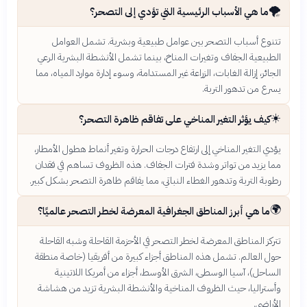
🌪️
ما هي الأسباب الرئيسية التي تؤدي إلى التصحر؟
تتنوع أسباب التصحر بين عوامل طبيعية وبشرية. تشمل العوامل
الطبيعية الجفاف وتغيرات المناخ، بينما تشمل الأنشطة البشرية الرعي
الجائر، إزالة الغابات، الزراعة غير المستدامة، وسوء إدارة موارد المياه، مما
يسرع من تدهور التربة.
☀️
كيف يؤثر التغير المناخي على تفاقم ظاهرة التصحر؟
يؤدي التغير المناخي إلى ارتفاع درجات الحرارة وتغير أنماط هطول الأمطار،
مما يزيد من تواتر وشدة فترات الجفاف. هذه الظروف تساهم في فقدان
رطوبة التربة وتدهور الغطاء النباتي، مما يفاقم ظاهرة التصحر بشكل كبير.
🌍
ما هي أبرز المناطق الجغرافية المعرضة لخطر التصحر عالميًا؟
تتركز المناطق المعرضة لخطر التصحر في الأحزمة القاحلة وشبه القاحلة
حول العالم. تشمل هذه المناطق أجزاء كبيرة من أفريقيا (خاصة منطقة
الساحل)، آسيا الوسطى، الشرق الأوسط، أجزاء من أمريكا اللاتينية
وأستراليا، حيث الظروف المناخية والأنشطة البشرية تزيد من هشاشة
الأراضي.