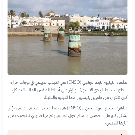
ظاهرة النينيو-التردد الجنوبي (ENSO) هي تذبذب طبيعي في درجات حرارة
سطح المحيط الهادئ الاستوائي، وتؤثر على أنماط الطقس العالمية بشكل
كبير. تتكون من طورين رئيسيين هما النينيو واللانينا.
ظاهرة النينيو-التردد الجنوبي (ENSO) هي نمط مناخي طبيعي عالمي يؤثر
بشكل كبير على الطقس والمناخ حول العالم، وتفهمها ضروري للتخفيف من
آثارها المدمرة.