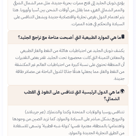
يؤدي ذوبان الجليد إلى فتح ممرات بحرية جديدة، مثل ممر الشمال الشرقي
والممر الشمالي الغربي، مما يقلل من أوقات الشحن بين آسيا وأوروبا. هذا
يثير اهتمام الدول بفرص تجارية واقتصادية جديدة ويشعل التنافس على
السيادة والتحكم في هذه الممرات.
🛢️
ما هي الموارد الطبيعية التي أصبحت متاحة مع تراجع الجليد؟
يكشف ذوبان الجليد عن احتياطيات هائلة من النفط والغاز الطبيعي
والمعادن الثمينة التي كانت محصورة تحت الجليد. تقدر بعض التقديرات
أن المنطقة تحتوي على نسبة كبيرة من احتياطيات العالم غير المكتشفة
من النفط والغاز، مما يجعلها هدفًا جذابًا للدول الباحثة عن مصادر طاقة
جديدة.
🌍
ما هي الدول الرئيسية التي تتنافس على النفوذ في القطب
الشمالي؟
تتنافس روسيا والولايات المتحدة وكندا والدنمارك (عبر جرينلاند)
والنرويج بشكل مباشر على السيادة والموارد. كما تزيد الصين من وجودها
واهتمامها بالمنطقة، معتبرة نفسها 'دولة شبه قطبية' وتسعى للاستفادة
من الطرق التجارية الجديدة والموارد.