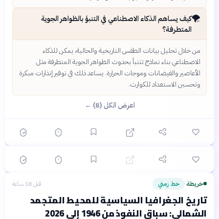
🌪️
كيف يساهم الذكاء الاصطناعي في التنبؤ بالظواهر الجوية
المتطرفة؟
من خلال تحليل بيانات الطقس التاريخية والحالية، يمكن للذكاء
الاصطناعي بناء نماذج تتنبأ بحدوث الظواهر الجوية المتطرفة مثل
؟
الأعاصير والفيضانات وموجات الحرارة. يساعد ذلك في توفير إنذارات مبكرة
وتحسين الاستعداد للكوارث.
اعرض الكل (8) ←
🟢 سهل
🎯
6
سؤال
ابدأ ←
اختيار متعدد
خريطة
قبل 17 ساعة
خرائط الطقس: كيف نفهمها ونستفيد منها في حياتنا
اليومية؟
خريطة
خط زمني
قبل 18 ساعة
›
تاريخ الجغرافيا السياسية للمحيط المتجمد
الشمالي: سباق النفوذ من 1946 إلى 2026