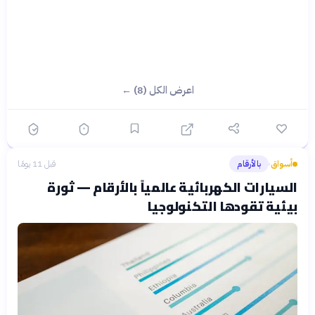
اعرض الكل (8) ←
أسواق
بالأرقام
قبل 11 يومًا
›
السيارات الكهربائية عالمياً بالأرقام — ثورة
بيئية تقودها التكنولوجيا