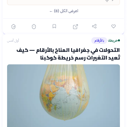
اعرض الكل (8) ←
خريطة
بالأرقام
أول أمس
›
التحولات في جغرافيا المناخ بالأرقام — كيف
تُعيد التغيرات رسم خريطة كوكبنا