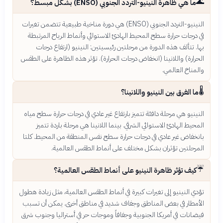
🌊
ما هي ظاهرة النينيو-التردد الجنوبي (ENSO) بشكل مبسط؟
النينيو-التردد الجنوبي (ENSO) هي دورة مناخية طبيعية تتضمن تغيرات
في درجات حرارة سطح المحيط الهادئ الاستوائي وأنماط الرياح المرتبطة
بها. تتألف هذه الدورة من مرحلتين رئيسيتين: النينيو (ارتفاع درجات
الحرارة) واللانينا (انخفاض درجات الحرارة). تؤثر هذه الظاهرة على الطقس
والمناخ العالمي.
🌡️
ما الفرق بين النينيو واللانينا؟
النينيو هي مرحلة دافئة تتميز بارتفاع غير عادي في درجات حرارة سطح مياه
المحيط الهادئ الاستوائي الشرقي. بينما اللانينا هي مرحلة باردة تتميز
بانخفاض غير عادي في درجات حرارة سطح نفس المنطقة من المحيط. كلتا
المرحلتين تؤثران بشكل مختلف على أنماط الطقس العالمية.
☔
كيف تؤثر ظاهرة النينيو على أنماط الطقس العالمية؟
تؤدي النينيو إلى تغيرات كبيرة في أنماط الطقس العالمية، مثل زيادة هطول
الأمطار في بعض المناطق وجفاف شديد في مناطق أخرى. يمكن أن تسبب
فيضانات في أمريكا الجنوبية وجفافاً وموجات حر في أستراليا وجنوب شرق