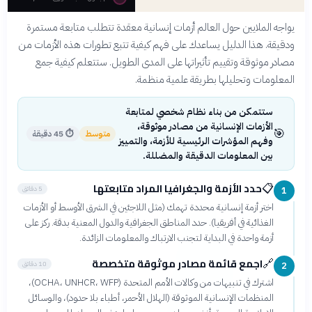
يواجه الملايين حول العالم أزمات إنسانية معقدة تتطلب متابعة مستمرة
ودقيقة. هذا الدليل يساعدك على فهم كيفية تتبع تطورات هذه الأزمات من
مصادر موثوقة وتقييم تأثيراتها على المدى الطويل. ستتعلم كيفية جمع
المعلومات وتحليلها بطريقة علمية منظمة.
ستتمكن من بناء نظام شخصي لمتابعة
الأزمات الإنسانية من مصادر موثوقة،
🎯
متوسط
⏱
45 دقيقة
وفهم المؤشرات الرئيسية للأزمة، والتمييز
بين المعلومات الدقيقة والمضللة.
حدد الأزمة والجغرافيا المراد متابعتها
📋
5 دقائق
1
اختر أزمة إنسانية محددة تهمك (مثل اللاجئين في الشرق الأوسط أو الأزمات
الغذائية في أفريقيا). حدد المناطق الجغرافية والدول المعنية بدقة. ركز على
أزمة واحدة في البداية لتجنب الارتباك والمعلومات الزائدة.
اجمع قائمة مصادر موثوقة متخصصة
🔗
10 دقائق
2
اشترك في تنبيهات من وكالات الأمم المتحدة (OCHA، UNHCR، WFP)،
المنظمات الإنسانية الموثوقة (الهلال الأحمر، أطباء بلا حدود)، والوسائل