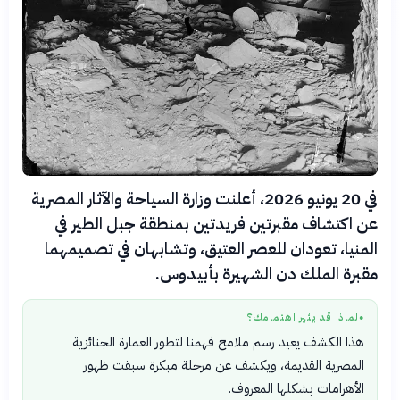
في 20 يونيو 2026، أعلنت وزارة السياحة والآثار المصرية
عن اكتشاف مقبرتين فريدتين بمنطقة جبل الطير في
المنيا، تعودان للعصر العتيق، وتشابهان في تصميمهما
مقبرة الملك دن الشهيرة بأبيدوس.
لماذا قد يثير اهتمامك؟
●
هذا الكشف يعيد رسم ملامح فهمنا لتطور العمارة الجنائزية
المصرية القديمة، ويكشف عن مرحلة مبكرة سبقت ظهور
الأهرامات بشكلها المعروف.