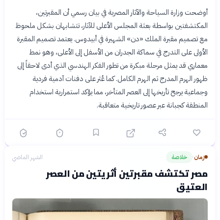
أوضحت وزارة السياحة والآثار المصرية في بيان رسمي أن المقبرتين،
المكتشفتين بواسطة بعثة المجلس الأعلى للآثار، تتشابهان بشكل ملحوظ
مع تصميم مقبرة الملك «دن» الشهيرة في أبيدوس. يعتمد تصميم المقبرة
الأولى على التدرج في سماكة الجدران من الأسفل إلى الأعلى، وهو نمط
معماري قد يمثل مرحلة مبكرة من تطور الفكر الهندسي الذي أدى لاحقاً إلى
ظهور الهرم المدرج ثم الهرم الكامل. كما عُثر على دفنات آدمية فردية
وجماعية يرجح تأريخها إلى العصر المتأخر، مما يؤكد استمرارية استخدام
المنطقة كجبانة عبر عصور تاريخية متعاقبة.
زمان
خلاصة
الشهر الماضي
›
مصر تكتشف مقبرتين أثريتين من العصر
العتيق