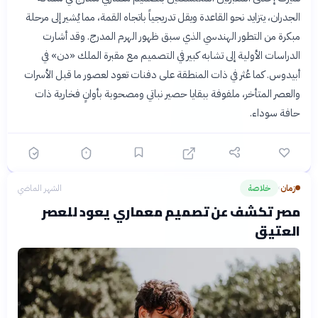
الجدران، يتزايد نحو القاعدة ويقل تدريجياً باتجاه القمة، مما يُشير إلى مرحلة
مبكرة من التطور الهندسي الذي سبق ظهور الهرم المدرج. وقد أشارت
الدراسات الأولية إلى تشابه كبير في التصميم مع مقبرة الملك «دن» في
أبيدوس. كما عُثر في ذات المنطقة على دفنات تعود لعصور ما قبل الأسرات
والعصر المتأخر، ملفوفة ببقايا حصير نباتي ومصحوبة بأوانٍ فخارية ذات
حافة سوداء.
زمان
خلاصة
الشهر الماضي
›
مصر تكشف عن تصميم معماري يعود للعصر
العتيق