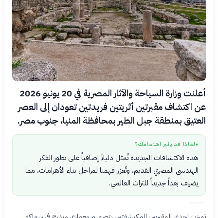
أعلنت وزارة السياحة والآثار المصرية في 20 يونيو 2026
عن اكتشاف مقبرتين أثريتين فريدتين تعودان إلى العصر
العتيق بمنطقة جبل الطير بمحافظة المنيا، جنوب مصر.
لماذا قد يثير اهتمامك؟
●
هذه الاكتشافات الجديدة تُمثل دليلاً إضافياً على تطور الفكر
الهندسي المصري القديم، وتُعزز فهمنا لمراحل بناء الأهرامات، مما
يضيف بعداً جديداً للتراث العالمي.
تميزت إحدى المقبرتين المكتشفتين بتصميم معماري متدرج في سماكة