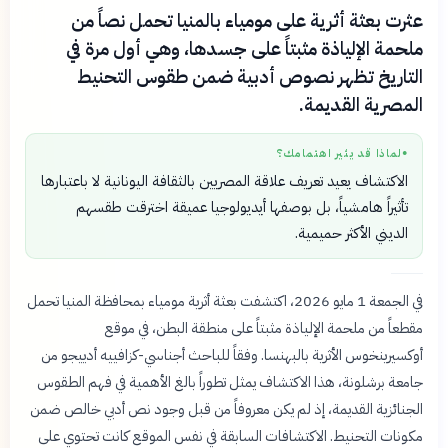
عثرت بعثة أثرية على مومياء بالمنيا تحمل نصاً من
ملحمة الإلياذة مثبتاً على جسدها، وهي أول مرة في
التاريخ تظهر نصوص أدبية ضمن طقوس التحنيط
المصرية القديمة.
لماذا قد يثير اهتمامك؟
●
الاكتشاف يعيد تعريف علاقة المصريين بالثقافة اليونانية لا باعتبارها
تأثيراً هامشياً، بل بوصفها أيديولوجيا عميقة اخترقت طقسهم
الديني الأكثر حميمية.
في الجمعة 1 مايو 2026، اكتشفت بعثة أثرية مومياء بمحافظة المنيا تحمل
مقطعاً من ملحمة الإلياذة مثبتاً على منطقة البطن، في موقع
أوكسيرينخوس الأثرية بالبهنسا. وفقاً للباحث أجناسي-كزافييه أدييجو من
جامعة برشلونة، هذا الاكتشاف يمثل تطوراً بالغ الأهمية في فهم الطقوس
الجنائزية القديمة، إذ لم يكن معروفاً من قبل وجود نص أدبي خالص ضمن
مكونات التحنيط. الاكتشافات السابقة في نفس الموقع كانت تحتوي على