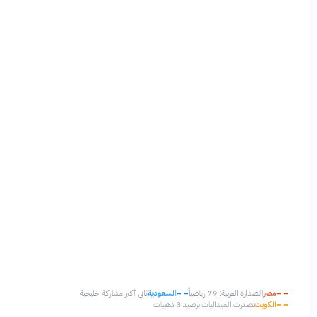
مصر
الصدارة العربية: 79 رياضياً
السعودية
ثاني أكبر مشاركة خليجية
الكويت
تصدرت الميداليات برصيد 3 ذهبيات