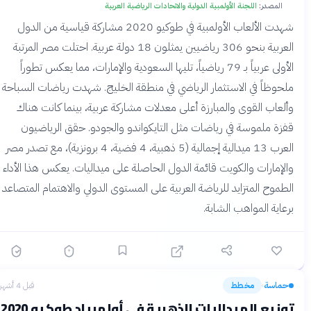
المصدر:
اللجنة الأولمبية الدولية والاتحادات الرياضية العربية
شهدت الألعاب الأولمبية في طوكيو 2020 مشاركة قياسية من الدول
العربية بنحو 306 رياضيين يمثلون 18 دولة عربية. احتلت مصر المرتبة
الأولى عربياً بـ 79 رياضياً، تليها السعودية والإمارات، مما يعكس تطوراً
ملحوظاً في الاستثمار الرياضي في منطقة الخليج. شهدت رياضات السباحة
وألعاب القوى والمبارزة أعلى معدلات مشاركة عربية، بينما كانت هناك
قفزة ملموسة في رياضات مثل التايكواندو والجودو. حقق الرياضيون
العرب 13 ميدالية إجمالية (5 ذهبية، 4 فضية، 4 برونزية)، مع تصدر مصر
والإمارات والكويت قائمة الدول الحاصلة على ميداليات. يعكس هذا الأداء
الطموح المتزايد للرياضة العربية على المستوى الدولي والاهتمام المتصاعد
برعاية المواهب الشابة.
حماسة
مخطط
قبل 4 أشهر
›
توزيع الميداليات الذهبية في أولمبياد طوكيو 2020