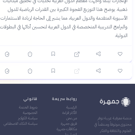
الإنجازات بينما واجهت معظم الدول العربية تحديات في تحقيق ميداليات
ذهبية. يوضح هذا التوزيع الفجوة الكبيرة بين القدرات الرياضية للدول
؟
الآسيوية المتقدمة والدول العربية، مما يشير إلى الحاجة لزيادة الاستثمارات
والبرامج التدريبية المتخصصة في الدول العربية لتحسين أدائها في البطولات
الدولية.
🟡 متوسط
🎯
8
سؤال
ابدأ ←
سباق الوقت
حماسة
قبل 4 أشهر
الألعاب الأولمبية: الإنجازات والأرقام القياسية
روابط سريعة
قانوني
الرئيسية
شروط الخدمة
الأكثر قراءة
الخصوصية
من نحن
سياسة الكوكيز
نصة معرفية عربية توفر
فريق جمهرة
سياسة الذكاء الاصطناعي
حتوى موثوقاً ومنظماً في
مكافآت جمهرة
لعلوم والثقافة والفكر
اتصل بنا