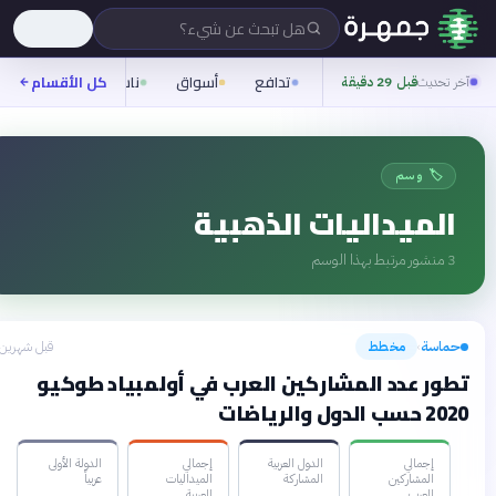
هل تبحث عن شيء؟
تدافع
أسواق
ناس
روح
كل الأقسام
شيفرة
آخر تحديث
قبل 29 دقيقة
🏷️ وسم
الميداليات الذهبية
3
منشور مرتبط بهذا الوسم
حماسة
مخطط
قبل شهرين
›
تطور عدد المشاركين العرب في أولمبياد طوكيو
2020 حسب الدول والرياضات
إجمالي
الدول العربية
إجمالي
الدولة الأولى
المشاركين
المشاركة
الميداليات
عربياً
العرب
العربية