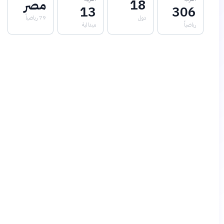
18
مصر
13
306
دول
79 رياضياً
رياضياً
ميدالية