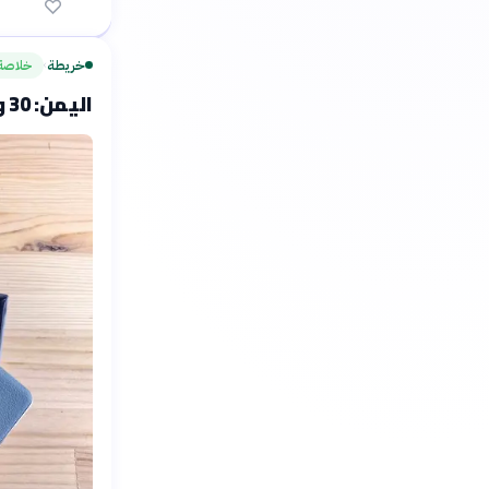
خريطة
خلاصة
›
اليمن: 30 وفاة و83 ألف متضرر جراء فيضانات مارس