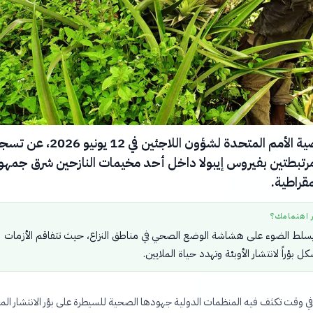
أعلنت مفوضية الأمم المتحدة لشؤون اللاجئين في 12 يونيو
مرتبطتين بفيروس إيبولا داخل أحد مخيمات النازحين شرق جمهو
مقراطية.
ر اهتمامك؟
سلط الضوء على هشاشة الوضع الصحي في مناطق النزاع، حيث تتفاقم الأزمات
كل بؤراً لانتشار الأوبئة وتهدد حياة الملايين.
ن في وقت تكثف فيه المنظمات الدولية جهودها الصحية للسيطرة على بؤر الانتشار الم