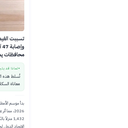
محافظات يمني
لماذا قد يثي
●
تُسلط هذه ال
معاناة السكا
2026، مما
الاتحاد الدولي ل