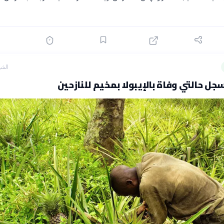
الشه
جل حالتي وفاة بالإيبولا بمخيم للنازحين