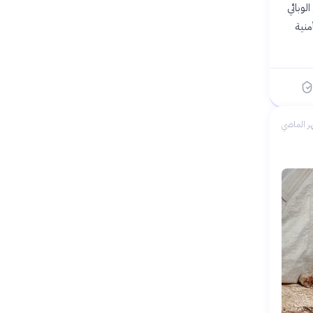
لوبائي
منية
ر الماضي