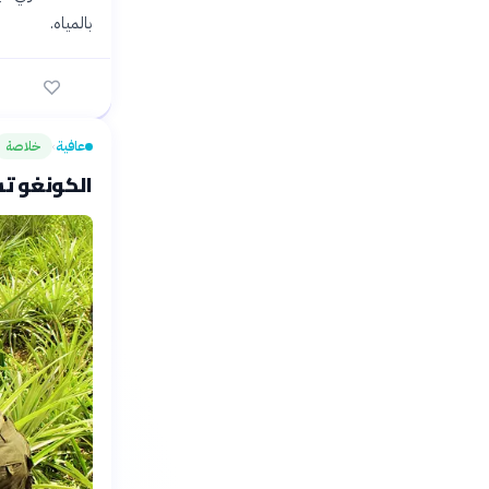
بالمياه.
عافية
خلاصة
›
الكونغو تس