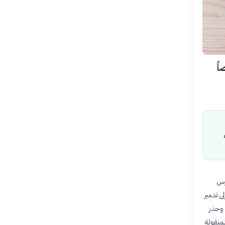
202 في وفاة 30 شخصاً
 الهطولات الغزيرة من تأثيرها اعتباراً من 27 مارس
ى تدمير
مات النازحين. وحذر
لمنقولة