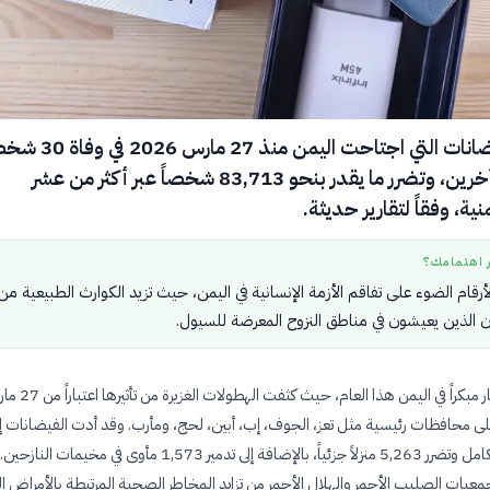
تسببت الفيضانات التي اجتاحت اليمن منذ 27 مارس 6
وإصابة 47 آخرين، وتضرر ما يقدر بنحو 83,713 شخصاً عبر أكثر من عشر
ة، وفقاً لتقارير حديثة.
ر اهتمامك؟
أرقام الضوء على تفاقم الأزمة الإنسانية في اليمن، حيث تزيد الكوارث الطبيعية من
ن الذين يعيشون في مناطق النزوح المعرضة للسيول.
بدأ موسم الأمطار مبكراً في اليمن هذا العام، حيث كثفت
 أثر على محافظات رئيسية مثل تعز، الجوف، إب، أبين، لحج، ومأرب. وقد أدت الفيضانات إل
1,432 منزلاً بالكامل وتضرر 5,263 منزلاً جزئياً، بالإضافة إلى تدمير 1,573 مأوى في مخي
جمعيات الصليب الأحمر والهلال الأحمر من تزايد المخاطر الصحية المرتبطة بالأمراض ا