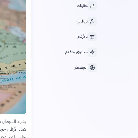
مقارنات
بروفايل
بالأرقام
محتوى متقدم
المِضمار
يشهد السودان م
هذه الأرقام حجم
تواجهها محاولات 