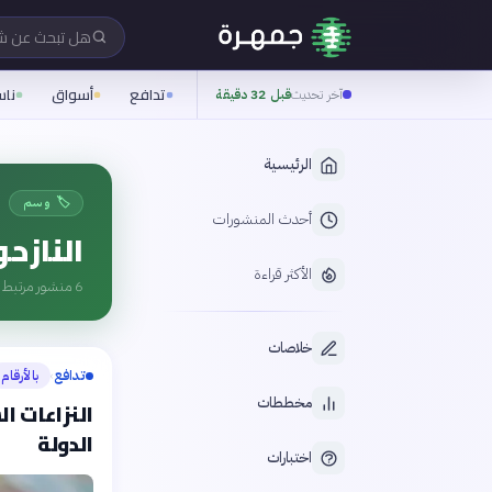
هل تبحث عن 
تدافع
أسواق
نا
آخر تحديث
قبل 32 دقيقة
الرئيسية
🏷️ وسم
أحدث المنشورات
النازح
الأكثر قراءة
6
منشور مرتبط ب
خلاصات
تدافع
بالأرقام
›
مخططات
النزاعات ا
الدولة
اختبارات