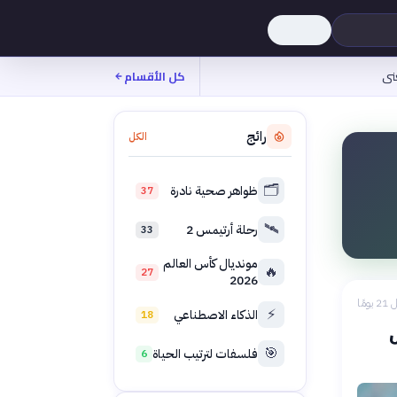
نى
كل الأقسام
رائج
الكل
🗂️
ظواهر صحية نادرة
37
🛰️
رحلة أرتيمس 2
33
مونديال كأس العالم
🔥
27
2026
 يومًا
⚡
الذكاء الاصطناعي
18
🎯
فلسفات لترتيب الحياة
6