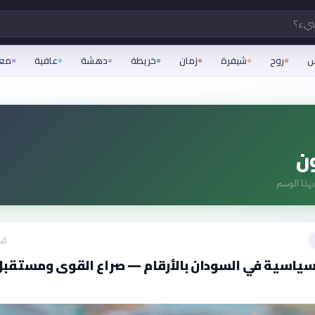
شيء؟
س
روح
شيفرة
زمان
خريطة
دهشة
عافية
مع
ون
هذا الوسم
قبل 21
لسياسية في السودان بالأرقام — صراع القوى ومستقبل