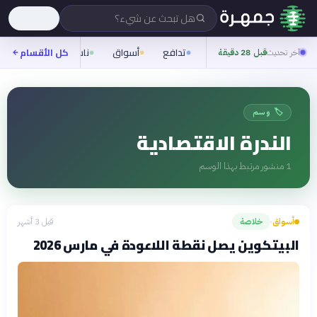
هل تبحث عن شيء؟
تدافع
أسواق
ناس
روح
كل الأقسام
شيف
آخر تحديث
قبل 28 دقيقة
🏷️ وسم
الندرة الاقتصادية
1
منشور مرتبط بهذا الوسم
أسواق
خلاصة
قبل 3 أشهر
›
البيتكوين يصل نقطة اللاعودة في مارس 2026