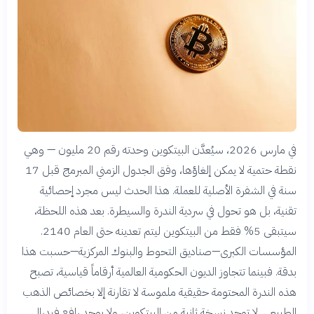
في مارس 2026، سيُعدَّن البيتكوين وحدته رقم 20 مليون — وهي
نقطة حتمية لا يمكن إلغاؤها، وفق الجدول الزمني المبرمج قبل 17
سنة في الشفرة الأصلية للعملة. هذا الحدث ليس مجرد إحصائية
تقنية، بل هو تحول في سردية الندرة والسيطرة. بعد هذه اللحظة،
سيتبقى 5% فقط من البيتكوين ليتم تعدينه حتى العام 2140.
المؤسسات الكبرى—صناديق التحوط والبنوك المركزية—حسبت هذا
بدقة. فبينما تتجاوز الديون الحكومية العالمية أرقاماً قياسية، تصبح
هذه الندرة المحتومة حقيقية ملموسة لا تقارنة إلا بخصائص الذهب
الطبيعي. لا توجد نسخة ثانية من البيتكوين، ولا يوجد رافع فيدرالي