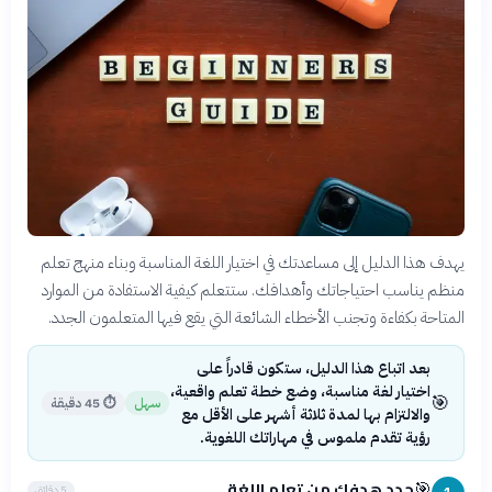
يهدف هذا الدليل إلى مساعدتك في اختيار اللغة المناسبة وبناء منهج تعلم
منظم يناسب احتياجاتك وأهدافك. ستتعلم كيفية الاستفادة من الموارد
المتاحة بكفاءة وتجنب الأخطاء الشائعة التي يقع فيها المتعلمون الجدد.
بعد اتباع هذا الدليل، ستكون قادراً على
اختيار لغة مناسبة، وضع خطة تعلم واقعية،
🎯
سهل
⏱
45 دقيقة
والالتزام بها لمدة ثلاثة أشهر على الأقل مع
رؤية تقدم ملموس في مهاراتك اللغوية.
حدد هدفك من تعلم اللغة
🎯
5 دقائق