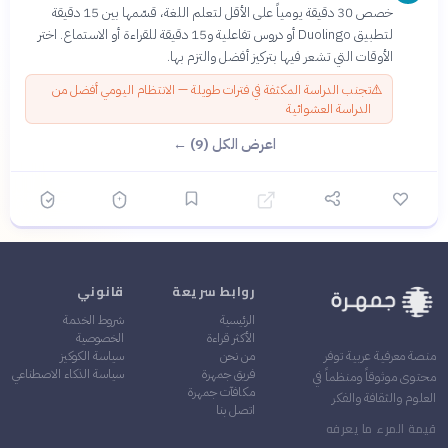
خصص 30 دقيقة يومياً على الأقل لتعلم اللغة، قسّمها بين 15 دقيقة
لتطبيق Duolingo أو دروس تفاعلية و15 دقيقة للقراءة أو الاستماع. اختر
الأوقات التي تشعر فيها بتركيز أفضل والتزم بها.
⚠️
تجنب الدراسة المكثفة في فترات طويلة — الانتظام اليومي أفضل من
الدراسة العشوائية
اعرض الكل (9) ←
روابط سريعة
قانوني
الرئيسية
شروط الخدمة
الأكثر قراءة
الخصوصية
من نحن
سياسة الكوكيز
منصة معرفية عربية توفر
فريق جمهرة
سياسة الذكاء الاصطناعي
محتوى موثوقاً ومنظماً في
مكافآت جمهرة
العلوم والثقافة والفكر
اتصل بنا
قيمة المرء ما يعرفه