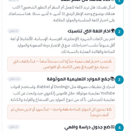
1
اسأل نفسك: هل تريد اللغة للعمل أم السفر أم التطور الشخصي؟ اكتب
هدفك بوضوح وحدد الإطار الزمني (3 أشهر، 6 أشهر، سنة). هذا سيساعدك
على اختيار اللغة المناسبة والموارد الملائمة.
اختر اللغة التي تناسبك
🌍
5 دقائق
2
اختر بين اللغات الشهيرة (الإنجليزية، الفرنسية، الإسبانية، الألمانية) أو لغة
أقل شيوعاً تناسب احتياجاتك. ضع في الاعتبار درجة الصعوبة والموارد
المتاحة والفائدة العملية بالنسبة لك.
⚠️
تجنب اختيار لغات صعبة جداً إذا كنت مبتدئاً تماماً — ابدأ باللغات التي
تشترك مع العربية في بعض الكلمات أو القواعس
جمّع الموارد التعليمية الموثوقة
📚
10 دقائق
3
اشترك في تطبيقات معروفة مثل Duolingo أو Babbel، واستخدم قنوات
YouTube تعليمية موثوقة. حمّل قاموس إلكتروني جيد وابحث عن كتب
تعليمية للمبتدئين. تأكد من تنوع الموارد بين الاستماع والقراءة والكتابة.
⚠️
لا تشتري كل الموارد المتاحة دفعة واحدة — ابدأ بمورد أو اثنين مجاني ثم
أضف تدريجياً
ضع جدول دراسة واقعي
📅
5 دقائق
4