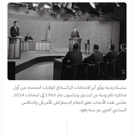
سلسلة زمنية توثّق أبرز الانتخابات الرئاسية في الولايات المتحدة، من أول
مناظرة تلفزيونية بين كينيدي ونيكسون عام 1960 إلى انتخابات 2024.
تعكس هذه الأحداث تطور النظام الديمقراطي الأمريكي والتنافس
السياسي الحزبي عبر ستة عقود.