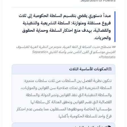
Separation of Powers
مبدأ دستوري يقضي بتقسيم السلطة الحكومية إلى ثلاث
فروع مستقلة ومتوازنة: السلطة التشريعية والتنفيذية
والقضائية، بهدف منع احتكار السلطة وحماية الحقوق
والحريات.
📜
مصطلح حديث الصياغة في اللغة العربية، مترجم عن النظرية الغربية للفيلسوف
الفرنسي مونتسكيو في القرن الثامن عشر، وأصله اللاتيني «Separatio
Potestatis»
⚖️
المكونات الأساسية الثلاث
تتكون نظرية الفصل بين السلطات من ثلاث سلطات متميزة:
السلطة التشريعية التي تملك صلاحية سن القوانين والموازنات،
والسلطة التنفيذية التي تنفذ القوانين وتدير الدولة، والسلطة
القضائية التي تفسر القوانين وتحقق العدالة. كل سلطة لها
مؤسساتها الخاصة وموظفوها المستقلون، مما يضمن عدم احتكار
فرع واحد للسلطة الحكومية بأكملها.