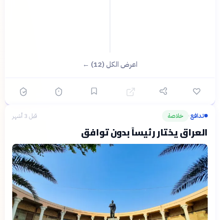
اعرض الكل (12) ←
تدافع
خلاصة
قبل 3 أشهر
›
العراق يختار رئيساً بدون توافق