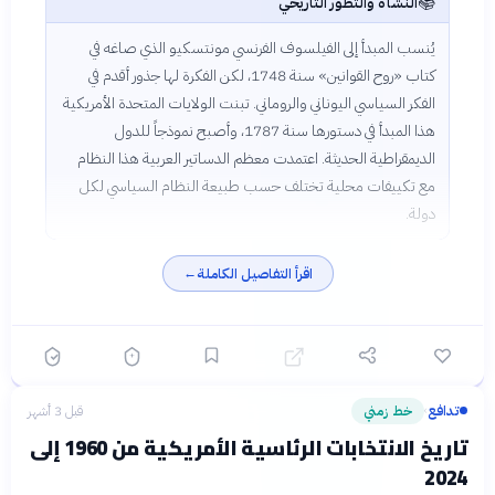
📚
النشأة والتطور التاريخي
يُنسب المبدأ إلى الفيلسوف الفرنسي مونتسكيو الذي صاغه في
كتاب «روح القوانين» سنة 1748، لكن الفكرة لها جذور أقدم في
الفكر السياسي اليوناني والروماني. تبنت الولايات المتحدة الأمريكية
هذا المبدأ في دستورها سنة 1787، وأصبح نموذجاً للدول
الديمقراطية الحديثة. اعتمدت معظم الدساتير العربية هذا النظام
مع تكييفات محلية تختلف حسب طبيعة النظام السياسي لكل
دولة.
اقرأ التفاصيل الكاملة
←
تدافع
خط زمني
قبل 3 أشهر
›
تاريخ الانتخابات الرئاسية الأمريكية من 1960 إلى
2024