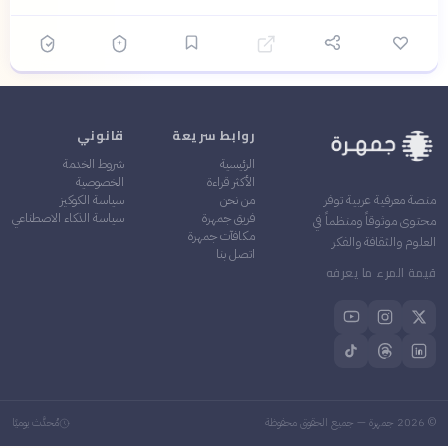
روابط سريعة
قانوني
الرئيسية
شروط الخدمة
الأكثر قراءة
الخصوصية
من نحن
سياسة الكوكيز
منصة معرفية عربية توفر
فريق جمهرة
سياسة الذكاء الاصطناعي
محتوى موثوقاً ومنظماً في
مكافآت جمهرة
العلوم والثقافة والفكر
اتصل بنا
قيمة المرء ما يعرفه
©
2026
جمهرة — جميع الحقوق محفوظة
مُحدَّث يوميًا