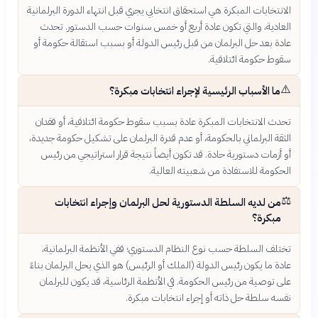
الانتخابات المبكرة هي استحقاق انتخابي يجري قبل انتهاء الدورة البرلمانية
العادية، والتي تكون عادة أربع أو خمس سنوات حسب الدستور. تحدث
عادة بعد حل البرلمان من قبل رئيس الدولة أو بسبب استقالة حكومة أو
سقوط حكومة ائتلافية.
⚠️
ما الأسباب الرئيسية لإجراء انتخابات مبكرة؟
تحدث الانتخابات المبكرة عادة بسبب سقوط حكومة ائتلافية، أو فقدان
الثقة البرلماني بالحكومة، أو عدم قدرة البرلمان على تشكيل حكومة جديدة،
أو أزمات دستورية حادة. قد تكون أيضاً نتيجة قرار استراتيجي من رئيس
الحكومة للاستفادة من شعبيته العالية.
⚖️
من لديه السلطة الدستورية لحل البرلمان وإجراء انتخابات
مبكرة؟
تختلف السلطة حسب نوع النظام الدستوري؛ ففي الأنظمة البرلمانية،
عادة ما يكون رئيس الدولة (الملك أو الرئيس) هو الذي يحل البرلمان بناءً
على توصية من رئيس الحكومة. في الأنظمة الرئاسية، قد يكون للبرلمان
نفسه سلطة حل ذاته أو إجراء انتخابات مبكرة.