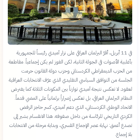
في 11 أبريل، أقرّ البرلمان العراقي على نزار آميدي رئيساً للجمهورية
بأغلبية الأصوات في الجولة الثانية، لكن الفوز لم يكن إجماعياً. مقاطعة
من الحزب الديمقراطي الكردستاني وحزب دولة القانون حرمت
الجلسة من التوافق السياسي التقليدي الذي عرّف الانتخابات العراقية
لعقود. لا تعكس نتيجة آميدي توازناً بين المكونات الثلاثة كما يفترض
النظام البرلماني العراقي، بل تعكس إصراراً برلمانياً على المضي قدماً.
الاتحاد الوطني الكردستاني، الذي دعم آميدي، كسر حاجز الرفض
الكردي التاريخي للرئاسة من داخل صفوفه. هذا الانقسام يشير إلى
تصدع أعمق: نهاية عصر الإجماع القسري، وبداية مرحلة من الانتخابات
بلا إجماع.