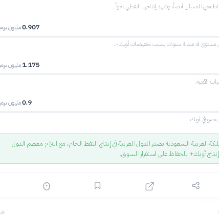
الطبيعي المسال أيضاً، وشهد إنتاجها النفطي نمواً.
0.907
مليون برميل
4 سنوات بسبب تخفيضات أوبك+.
1.175
مليون برميل
يات الأمنية.
0.9
مليون برميل
عضو في أوبك.
ة العربية السعودية تصدر الدول العربية في إنتاج النفط الخام، مع التزام معظم الدول
تاج أوبك+ للحفاظ على استقرار السوق.
قبل 19