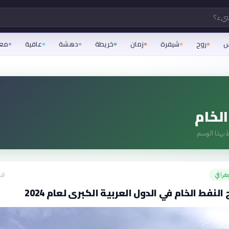
شيء؟
س
روح
شيفرة
زمان
خريطة
دهشة
عافية
مع
الخام
 بهذا الوسم
غرافي
قبل 17
 النفط الخام في الدول العربية الكبرى لعام 2024