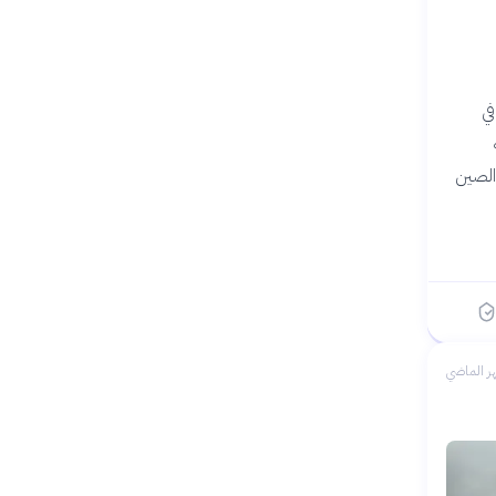
في
 الصين
ر الماضي