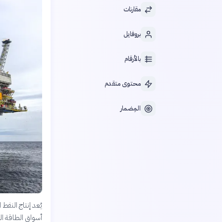
مقارنات
بروفايل
بالأرقام
محتوى متقدم
المِضمار
يُعد إنتاج النفط