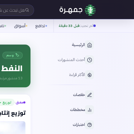
هل تبحث عن 
تدافع
أسواق
نا
آخر تحديث
قبل 33 دقيقة
الرئيسية
🏷️ وسم
أحدث المنشورات
النفط 
الأكثر قراءة
13
منشور مرتبط
خلاصات
معنى
توزيع ج
›
مخططات
توزيع إنتاج
اختبارات