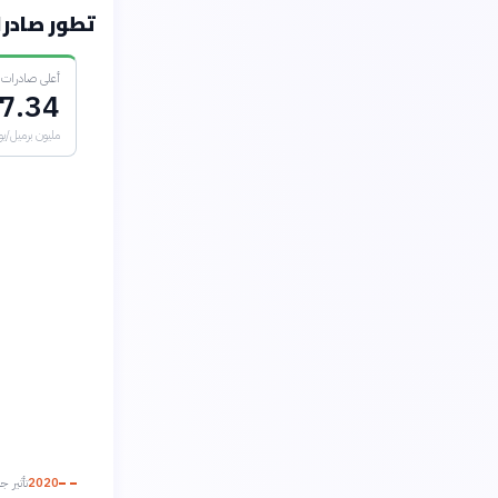
تطور صادرات ا
أعلى صادرات
7.34
مليون برميل/يو
2020
تأثير جائحة 