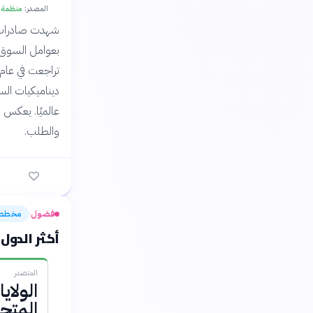
المصدر:
منظمة أوبك (OPEC) - وكالة
ديناميكيات الس
عالميًا. يعكس 
والطلب.
فضول
مخطط
›
أكثر الدول إنت
المتصدر
الولاي
المتح