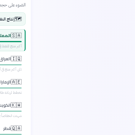
الضوء على حجم إ
🗺️
إنتاج الن
الممل
🇸🇦
أكبر منتج للنفط 
العراق
🇮🇶
ثاني أكبر منتج في
الإمارا
🇦🇪
تخطط لزيادة طاقته
الكويت
🇰🇼
شهدت انخفاضاً في م
قطر
🇶🇦