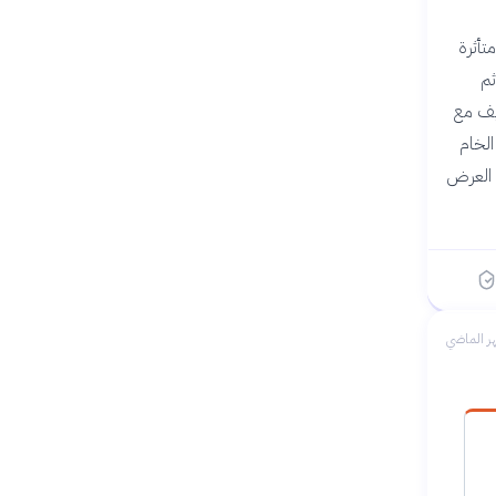
ط الخام السعودية تقلبات ملحوظة خلال الفترة من 2018 إلى 2023، متأثرة
نفط، ثم
تكيف مع
الخام
ي العرض
ر الماضي