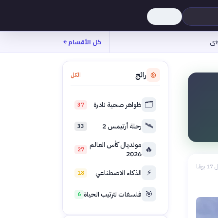
نى
كل الأقسام
رائج
الكل
🗂️
ظواهر صحية نادرة
37
🛰️
رحلة أرتيمس 2
33
مونديال كأس العالم
🔥
27
2026
 يومًا
⚡
الذكاء الاصطناعي
18
🎯
فلسفات لترتيب الحياة
6