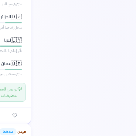
منتج رئيسي للغاز 
الجزائر
🇩🇿
سجل إنتاجها أدنى مستوى له منذ 
ليبيا
🇱🇾
تأثر إنتاجها بالتحد
عمان
🇴🇲
منتج مستقل وغير 
💡
تواصل المملك
بتخفيضات إن
زمان
مخطط
›