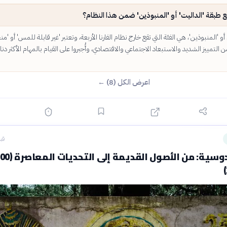
طبقة 'الداليت' أو 'المنبوذين' ضمن هذا النظام؟
و 'المنبوذين'، هي الفئة التي تقع خارج نظام الفارنا الأربعة، وتعتبر 'غير قابلة للمس' أو 'من
 من التمييز الشديد والاستبعاد الاجتماعي والاقتصادي، وأُجبروا على القيام بالمهام الأكثر دنا
اعرض الكل (8) ←
قبل 16
تاريخ الهندوسية: من الأصول القد