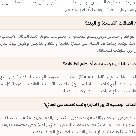
الهند، المتجذر في النصوص الهندوسية، يعد أحد أكثر الهياكل الاجتماعية تعقيدًا وإثارة
ميق على الحياة اليومية للأفراد والمجتمع.
 الطبقات (الكاست) في الهند؟
هو نظام اجتماعي هرمي يقسم المجتمع إلى مجموعات متوارثة تحدد المكانة الاجتماعية
 منذ الولادة. يعتمد هذا النظام على مبادئ التراتبية والنقاء والتدنيس، ويفرض قيودًا صار
عل بين الطبقات المختلفة.
 الديانة الهندوسية بنشأة نظام الطبقات؟
ترتبط نشأة نظام الطبقات بمفهوم 'الفارنا' (Varna) المذكور في النصوص الهندوسية القديمة مثل 'الر
حدث عن أربع فئات رئيسية للمجتمع (البراهمين، الكشاتريا، الفايشيا، الشودرا)، كل منه
فة من جسد الإله براهما ويرتبط بوظائف معينة.
لفئات الرئيسية الأربع (الفارنا) وكيف تختلف عن الجاتي؟
ة الأربع هي البراهمين (الكهنة والمعلمون)، الكشاتريا (المحاربون والحكام)، الفايشيا (التج
والمزارعون)، والشودرا (العمال والخدم). تختلف هذه الفئات عن 'الجاتي' (Jati)، وهي مجموعات فرعية
أكثر عددًا وتحديدًا، والتي تشكل الطبقات الفعلية في الحياة اليومية.