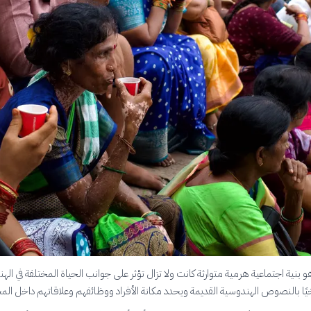
بنية اجتماعية هرمية متوارثة كانت ولا تزال تؤثر على جوانب الحياة المختلفة في الهند
خيًا بالنصوص الهندوسية القديمة ويحدد مكانة الأفراد ووظائفهم وعلاقاتهم داخل الم