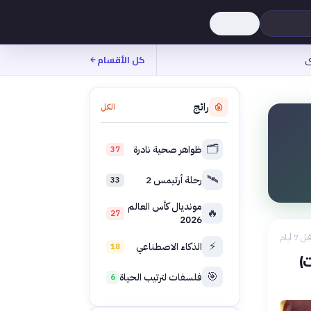
ى
كل الأقسام
رائج
الكل
🗂️
ظواهر صحية نادرة
37
🛰️
رحلة أرتيمس 2
33
مونديال كأس العالم
🔥
27
2026
بل 7 أيام
⚡
الذكاء الاصطناعي
18
)
🎯
فلسفات لترتيب الحياة
6