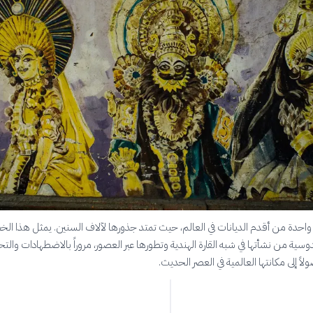
 واحدة من أقدم الديانات في العالم، حيث تمتد جذورها لآلاف السنين. يمثل هذا الخ
دوسية من نشأتها في شبه القارة الهندية وتطورها عبر العصور، مروراً بالاضطهادات والت
لاً إلى مكانتها العالمية في العصر الحديث.