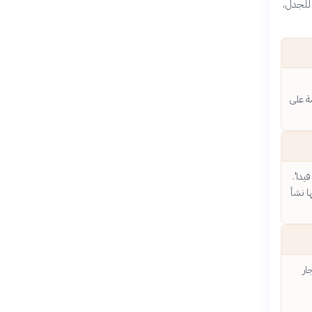
 للجدل،
مة على
يغ فيدا'.
ا نشأ
ار