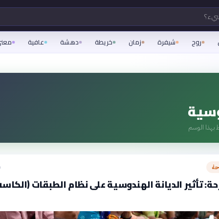
شيء؟
روح
شيفرة
زمان
خريطة
دهشة
عافية
معن
وسية
 بهذا الوسم
حة
ق
ة: تأثير الديانة الهندوسية على نظام الطبقات (الكاست