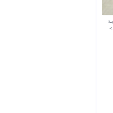
يدة
ود