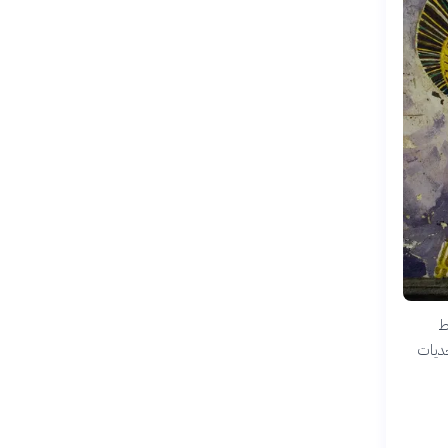
ط
حديات