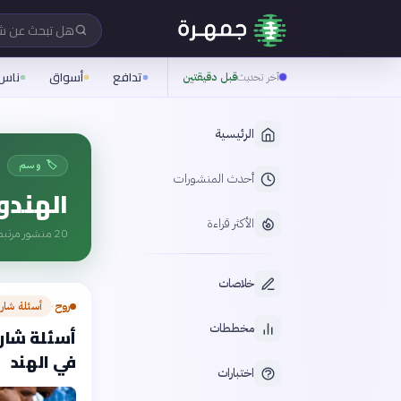
هل تبحث عن 
تدافع
أسواق
ناس
آخر تحديث
قبل دقيقتين
الرئيسية
🏷️ وسم
أحدث المنشورات
الهند
الأكثر قراءة
20
منشور مرتبط
خلاصات
روح
أسئلة شار
›
مخططات
أسئلة شارح
في الهند
اختبارات