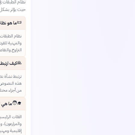
نظام الطبقات في 
حيث يؤثر بشكل ع
📜
ما هو نظام
نظام الطبقات 
والمهنية للفرد
التزاوج والتفا
🙏
كيف ارتبطت
هذه النصوص تت
من أجزاء مختل
🧑‍🎓
ما هي ا
الفئات الرئيسي
إقليمية ومهنية 