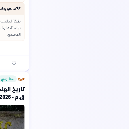
💔
ما هو وضع 
طبقة الداليت، أ
تاريخيًا، عانوا
المجتمع.
روح
خط زمني
›
ق.م - 2026)