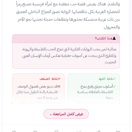
والتقدم. هناك يعيش قصة حب معقدة مع امرأة فرنسية تصبح رمزاً
للحضارة الغربية بكل تناقضاتها. الرواية تصور الصراع الداخلي العميق
بين ذات عربية متمسكة بجذورها وتطلعات حديثة تجذبها نحو الآخر
والمجهول.
👤
هذا الكتاب؟
مثالية لمن يحب الروايات الفكرية التي تمزج الحب بالفلسفة والهوية،
وللقارئ الذي يبحث عن أصوات حقيقية تعكس أزمات الإنسان العربي
الحديث
✓
نقاط القوة
✕
نقاط الضعف
أسلوب سردي رفيع يمزج
قد تبدو بعض فصول الوصف
✕
✓
الفلسفة بالعاطفة بسلاسة
فلسفية زائدة الطول مما يقلل
بديعة
من وتيرة السرد
رسم نفسي عميق للصراعات
نهاية مفتوحة قد تترك القارئ
✕
✓
الداخلية للبطل ووهم الحب
بشعور من عدم الاكتمال
عرض كامل المراجعة
←
الحضاري
النفسي
معالجة جريئة وصادقة لقضايا
✓
الهوية والمثقف العربي في
المنفى