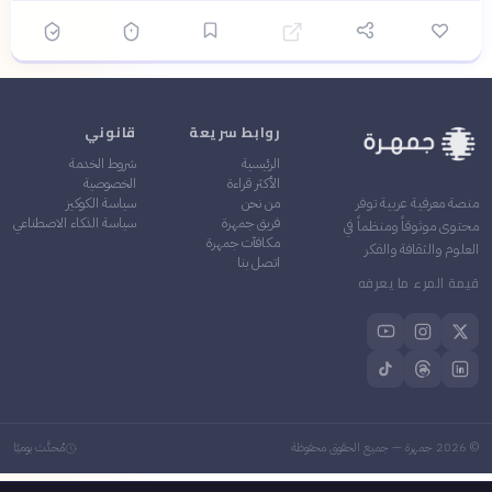
روابط سريعة
قانوني
الرئيسية
شروط الخدمة
الأكثر قراءة
الخصوصية
من نحن
سياسة الكوكيز
منصة معرفية عربية توفر
فريق جمهرة
سياسة الذكاء الاصطناعي
محتوى موثوقاً ومنظماً في
مكافآت جمهرة
العلوم والثقافة والفكر
اتصل بنا
قيمة المرء ما يعرفه
©
2026
جمهرة — جميع الحقوق محفوظة
مُحدَّث يوميًا