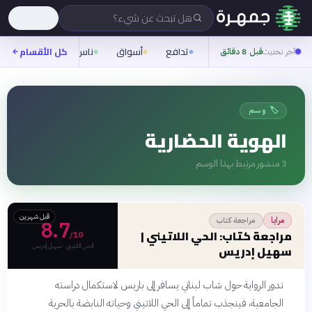
هل تبحث عن شيء؟
تدافع
أسواق
ناس
روح
كل الأقسام
شيفر
آخر تحديث
قبل 8 دقائق
🏷️ وسم
الهوية الحضارية
3
منشور مرتبط بهذا الوسم
قبل شهرين
مراجعة كتاب
مرايا
8.7
مراجعة كتاب: الحي اللاتيني |
/10
الحي اللاتيني · سهيل إدريس
سهيل إدريس
تدور الرواية حول شاب لبناني يسافر إلى باريس لاستكمال دراسته
الجامعية، فينجذب تماماً إلى الحي اللاتيني وحياته النابضة بالحرية