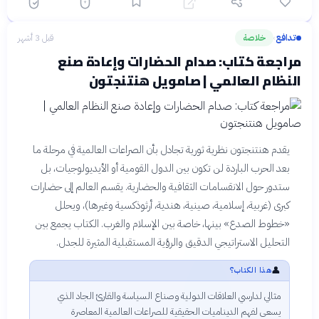
لغة عربية أنيقة ومعبرة تعكس
✓
اضطراب الروح وانقسامات
تدافع
الوعي
خلاصة
قبل 3 أشهر
›
مراجعة كتاب: صدام الحضارات وإعادة صنع
النظام العالمي | صامويل هنتنجتون
يقدم هنتنجتون نظرية ثورية تجادل بأن الصراعات العالمية في مرحلة ما
بعد الحرب الباردة لن تكون بين الدول القومية أو الأيديولوجيات، بل
ستدور حول الانقسامات الثقافية والحضارية. يقسم العالم إلى حضارات
كبرى (غربية، إسلامية، صينية، هندية، أرثوذكسية وغيرها)، ويحلل
«خطوط الصدع» بينها، خاصة بين الإسلام والغرب. الكتاب يجمع بين
التحليل الاستراتيجي الدقيق والرؤية المستقبلية المثيرة للجدل.
👤
هذا الكتاب؟
مثالي لدارسي العلاقات الدولية وصناع السياسة والقارئ الجاد الذي
يسعى لفهم الديناميات الحقيقية للصراعات العالمية المعاصرة